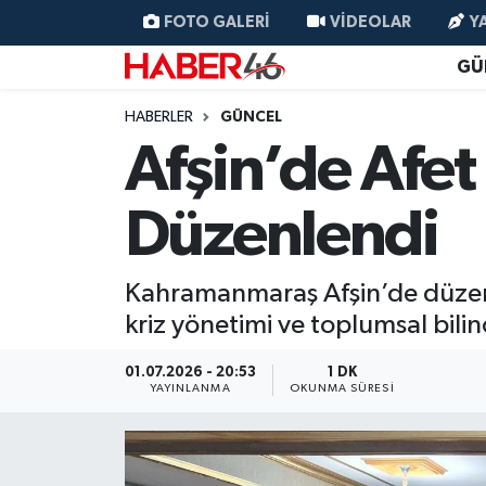
FOTO GALERI
VIDEOLAR
Y
GÜ
GÜNCEL
Nöbetçi Eczaneler
HABERLER
GÜNCEL
SİYASET
Hava Durumu
Afşin’de Afet
EKONOMİ
Kahramanmaraş Namaz Vakitleri
Düzenlendi
SPOR
Trafik Durumu
Kahramanmaraş Afşin’de düzenle
YAŞAM
Süper Lig Puan Durumu ve Fikstür
kriz yönetimi ve toplumsal bilinç
TEKNOLOJİ
Tüm Manşetler
01.07.2026 - 20:53
1 DK
YAYINLANMA
OKUNMA SÜRESI
SAĞLIK
Son Dakika Haberleri
EĞİTİM
Haber Arşivi