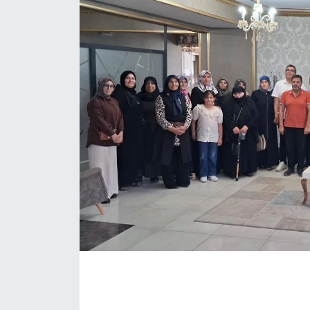
İLÇE HABERLERİ
KÜLTÜR-SANAT
KSÜ
DÜNYA
ROPORTAJ
MAGAZİN
KADIN-AİLE
YEREL YÖNETİM
MEDYA