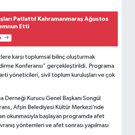
ışları Patlattı! Kahramanmaraş Ağustos
Memnun Etti
e
lere karşı toplumsal bilinç oluşturmak
ndirme Konferansı” gerçekleştirildi. Programa
rti yöneticileri, sivil toplum kuruluşları ve çok
a Derneği Kurucu Genel Başkanı Songül
rans, Afşin Belediyesi Kültür Merkezi’nde
şı’nın okunmasıyla başlayan programda afet
avranış yöntemleri ve afet sonrası yapılması