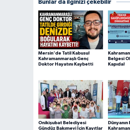
Bunlar da ilginizi çekebilir
Mersin'de Tatil Kabusu!
Kahraman
Kahramanmaraşlı Genç
Belgesi O
Doktor Hayatını Kaybetti
Kapıda!
Onikişubat Belediyesi
Dünyanın En
Gündüz Bakımevi İçin Kayıtlar
Kahraman