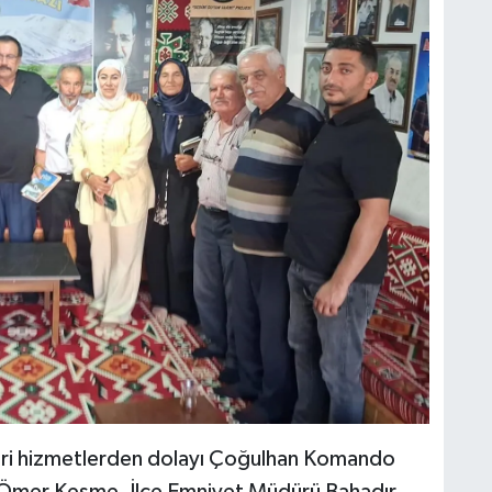
ri hizmetlerden dolayı Çoğulhan Komando
Ömer Kesme, İlçe Emniyet Müdürü Bahadır