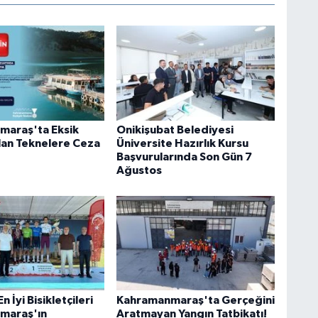
maraş'ta Eksik
Onikişubat Belediyesi
lan Teknelere Ceza
Üniversite Hazırlık Kursu
Başvurularında Son Gün 7
Ağustos
 İyi Bisikletçileri
Kahramanmaraş'ta Gerçeğini
maraş'ın
Aratmayan Yangın Tatbikatı!