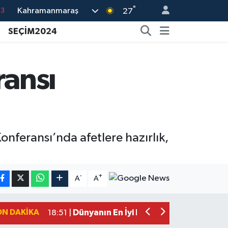
°
Kahramanmaraş
16
27
02
SEÇİM2024
07
44
ransı
0
63
nferansı’nda afetlere hazırlık,
Mersin'de Tatil Kabusu! Kahramanmar
19:49 |
Kahramanmaraş'ta Eksik Belgesi Ola
19:48 |
-
+
A
A
Onikişubat Belediyesi Gündüz Bakımevi
19:12 |
Kahramanmaraş'ta 29 Kilometrelik Gr
19:10 |
ON DAKIKA
Dünyanın En İyi Bisikletçileri Kahrama
18:51 |
Kahramanmaraş'ta Zehir Tacirlerine E
15:15 |