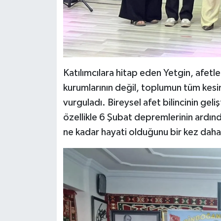
BİLİM TEKNOLOJİ
ASAYİŞ
SEÇİM 2015
Katılımcılara hitap eden Yetgin, afetler
ÇEVRE
kurumlarının değil, toplumun tüm kesi
vurguladı. Bireysel afet bilincinin gel
BİLİM VE TEKNOLOJİ
özellikle 6 Şubat depremlerinin ardında
ne kadar hayati olduğunu bir kez daha
YARIŞMALAR
TANITIM
HABERDE İNSAN