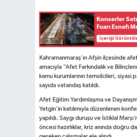
SEÇİM 2011
Konserler Sat
Fuarı Esnafı 
ÜÇÜNCÜ SAYFA
İçeriği Görüntül
BİLİMNET
Kahramanmaraş’ın Afşin ilçesinde afet
Yemek
amacıyla “Afet Farkındalık ve Bilinçle
kamu kurumlarının temsilcileri, siyasi pa
SİVİL TOPLUM
sayıda vatandaş katıldı.
SEÇİM 2014
Afet Eğitim Yardımlaşma ve Dayanışm
KİM KİMDİR
Yetgin’in katılımıyla düzenlenen konfe
yapıldı. Saygı duruşu ve İstiklal Mar
ÇEK GÖNDER
öncesi hazırlıklar, kriz anında doğru d
gereken çalışmalar ele alındı.