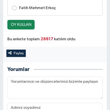
Fatih Mehmet Erkoç
İLÇE HABERLERİ
KÜLTÜR-SANAT
OY KULLAN
KSÜ
28817
Bu ankete toplam
katılım oldu
DÜNYA
Paylaş
ROPORTAJ
Yorumlar
MAGAZİN
KADIN-AİLE
YEREL YÖNETİM
MEDYA