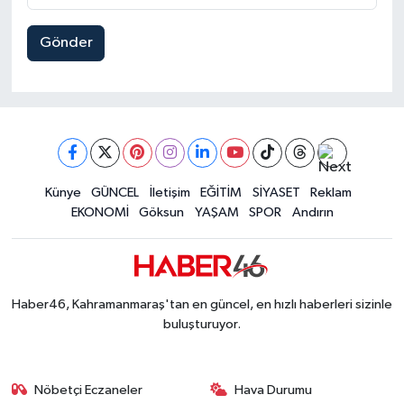
SEÇİM 2011
Gönder
ÜÇÜNCÜ SAYFA
BİLİMNET
Yemek
Künye
GÜNCEL
İletişim
EĞİTİM
SİYASET
Reklam
EKONOMİ
Göksun
YAŞAM
SPOR
Andırın
SİVİL TOPLUM
SEÇİM 2014
Haber46, Kahramanmaraş'tan en güncel, en hızlı haberleri sizinle
KİM KİMDİR
buluşturuyor.
ÇEK GÖNDER
Nöbetçi Eczaneler
Hava Durumu