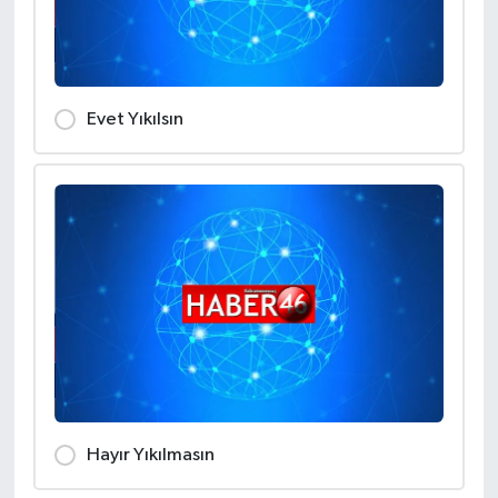
İLÇE HABERLERİ
KÜLTÜR-SANAT
Evet Yıkılsın
KSÜ
DÜNYA
ROPORTAJ
MAGAZİN
KADIN-AİLE
YEREL YÖNETİM
Hayır Yıkılmasın
MEDYA