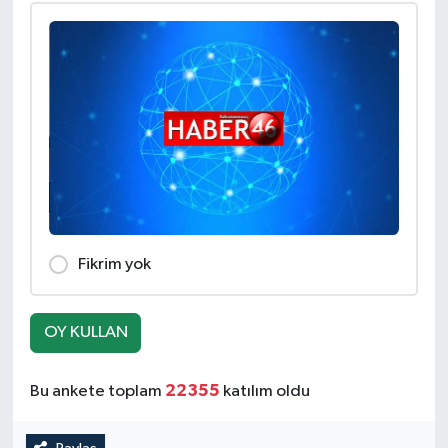
SEÇİM 2011
ÜÇÜNCÜ SAYFA
BİLİMNET
Yemek
SİVİL TOPLUM
Fikrim yok
SEÇİM 2014
OY KULLAN
KİM KİMDİR
22355
Bu ankete toplam
katılım oldu
ÇEK GÖNDER