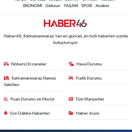
BİLİM TEKNOLOJİ
EKONOMİ
Göksun
YAŞAM
SPOR
Andırın
ASAYİŞ
SEÇİM 2015
Haber46, Kahramanmaraş'tan en güncel, en hızlı haberleri sizinle
buluşturuyor.
ÇEVRE
Nöbetçi Eczaneler
Hava Durumu
BİLİM VE TEKNOLOJİ
Kahramanmaraş Namaz
Trafik Durumu
YARIŞMALAR
Vakitleri
TANITIM
Puan Durumu ve Fikstür
Tüm Manşetler
HABERDE İNSAN
Son Dakika Haberleri
Haber Arşivi