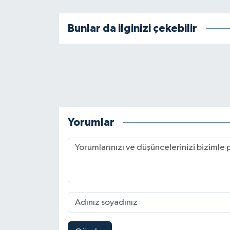
BİLİM TEKNOLOJİ
Bunlar da ilginizi çekebilir
ASAYİŞ
SEÇİM 2015
ÇEVRE
BİLİM VE TEKNOLOJİ
Yorumlar
YARIŞMALAR
TANITIM
HABERDE İNSAN