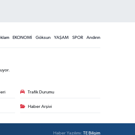
eklam
EKONOMİ
Göksun
YAŞAM
SPOR
Andırın
uyor.
eri
Trafik Durumu
Haber Arşivi
Haber Yazılımı:
TE Bilişim