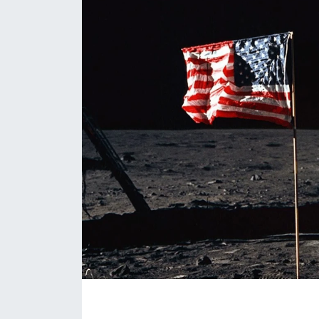
İLÇE HABERLERİ
KÜLTÜR-SANAT
KSÜ
DÜNYA
ROPORTAJ
MAGAZİN
KADIN-AİLE
YEREL YÖNETİM
MEDYA