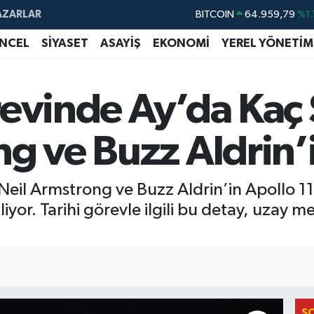
AZARLAR
BITCOIN
64.959,79
%1.
DOLAR
47,7436
%0.
NCEL
SİYASET
ASAYİŞ
EKONOMİ
YEREL YÖNETİM
EURO
55,2510
%0.
STERLİN
64,4811
%0.
evinde Ay’da Kaç 
GRAM ALTIN
6660.55
%0.
g ve Buzz Aldrin’
BİST100
13.779
%-
 Neil Armstrong ve Buzz Aldrin’in Apollo 1
yor. Tarihi görevle ilgili bu detay, uzay me
S