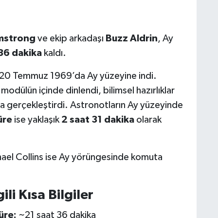
rmstrong
ve ekip arkadaşı
Buzz Aldrin
, Ay
36 dakika
kaldı.
 20 Temmuz 1969’da Ay yüzeyine indi.
dülün içinde dinlendi, bilimsel hazırlıklar
ama gerçekleştirdi. Astronotların Ay yüzeyinde
üre
ise yaklaşık
2 saat 31 dakika
olarak
ael Collins ise Ay yörüngesinde komuta
ili Kısa Bilgiler
üre:
~21 saat 36 dakika