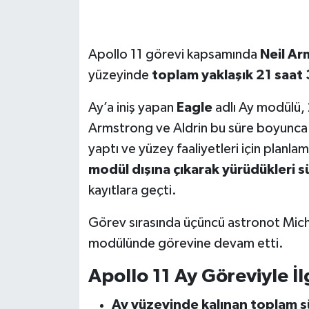
SEÇİM 2011
Apollo 11 görevi kapsamında
Neil A
ÜÇÜNCÜ SAYFA
yüzeyinde
toplam yaklaşık 21 saat 
BİLİMNET
Ay’a iniş yapan
Eagle
adlı Ay modülü,
Armstrong ve Aldrin bu süre boyunca mo
Yemek
yaptı ve yüzey faaliyetleri için planl
modül dışına çıkarak yürüdükleri s
SİVİL TOPLUM
kayıtlara geçti.
SEÇİM 2014
Görev sırasında üçüncü astronot Mich
modülünde görevine devam etti.
KİM KİMDİR
Apollo 11 Ay Göreviyle İlg
ÇEK GÖNDER
Ay yüzeyinde kalınan toplam s