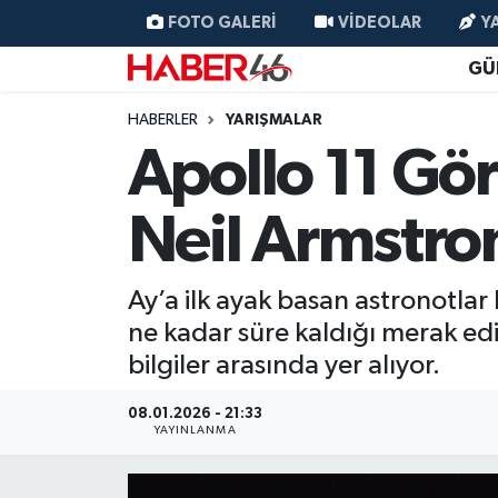
FOTO GALERI
VIDEOLAR
Y
GÜ
GÜNCEL
Nöbetçi Eczaneler
HABERLER
YARIŞMALAR
SİYASET
Hava Durumu
Apollo 11 Gör
EKONOMİ
Kahramanmaraş Namaz Vakitleri
Neil Armstron
SPOR
Trafik Durumu
Ay’a ilk ayak basan astronotlar
YAŞAM
Süper Lig Puan Durumu ve Fikstür
ne kadar süre kaldığı merak edili
bilgiler arasında yer alıyor.
TEKNOLOJİ
Tüm Manşetler
08.01.2026 - 21:33
SAĞLIK
Son Dakika Haberleri
YAYINLANMA
EĞİTİM
Haber Arşivi