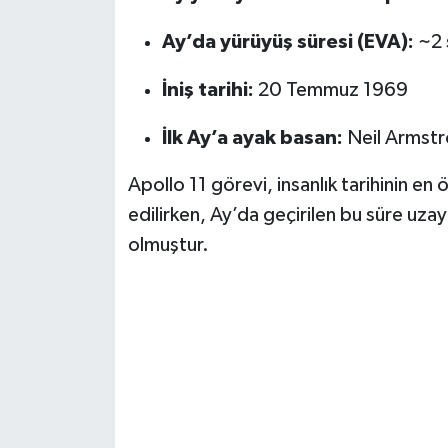
KİTAP
Ay’da yürüyüş süresi (EVA):
~2 
HEDEF2020
İniş tarihi:
20 Temmuz 1969
OTOMOBİL
İlk Ay’a ayak basan:
Neil Armst
MİZAH
Apollo 11 görevi, insanlık tarihinin en 
TARİH
edilirken, Ay’da geçirilen bu süre uzay
olmuştur.
Genel
Politika
YEREL
BÖLGEDEN