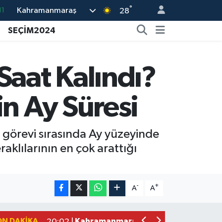
°
Kahramanmaraş
11
28
18
SEÇİM2024
32
38
Saat Kalındı?
03
in Ay Süresi
14
1 görevi sırasında Ay yüzeyinde
raklılarının en çok arattığı
Kahramanmaraş'taki Okul Saldırısı 
09:04 |
Kahramanmaraş'ta Uluslararası Bisikl
22:09 |
-
+
A
A
Kahramanmaraş'ta Pusula Maraş Eğit
20:14 |
Kahramanmaraş'ta Tarım İçin Su Sefe
20:05 |
ON DAKIKA
Kahramanmaraş'ta 5 Kilometrelik Yol
20:02 |