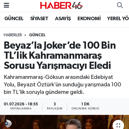
GÜNCEL
SİYASET
ASAYİŞ
EKONOMİ
YEREL Y
GÜNCEL
Nöbetçi Eczaneler
HABERLER
GÜNCEL
SİYASET
Hava Durumu
Beyaz’la Joker’de 100 Bin
EKONOMİ
Kahramanmaraş Namaz Vakitleri
TL’lik Kahramanmaraş
Sorusu Yarışmacıyı Eledi
SPOR
Trafik Durumu
Kahramanmaraş-Göksun arasındaki Edebiyat
YAŞAM
Süper Lig Puan Durumu ve Fikstür
Yolu, Beyazıt Öztürk’ün sunduğu yarışmada 100
bin TL’lik soruyla gündeme geldi.
TEKNOLOJİ
Tüm Manşetler
01.07.2026 - 18:55
3
1 DK
YAYINLANMA
PAYLAŞIM
OKUNMA SÜRESI
SAĞLIK
Son Dakika Haberleri
EĞİTİM
Haber Arşivi