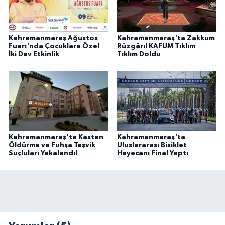
Kahramanmaraş Ağustos
Kahramanmaraş'ta Zakkum
Fuarı'nda Çocuklara Özel
Rüzgârı! KAFUM Tıklım
İki Dev Etkinlik
Tıklım Doldu
Kahramanmaraş'ta Kasten
Kahramanmaraş'ta
Öldürme ve Fuhşa Teşvik
Uluslararası Bisiklet
Suçluları Yakalandı!
Heyecanı Final Yaptı