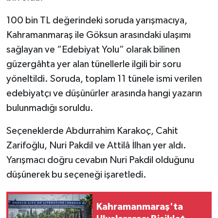
100 bin TL değerindeki soruda yarışmacıya,
SEÇİM 2011
Kahramanmaraş ile Göksun arasındaki ulaşımı
ÜÇÜNCÜ SAYFA
sağlayan ve “Edebiyat Yolu” olarak bilinen
güzergâhta yer alan tünellerle ilgili bir soru
BİLİMNET
yöneltildi. Soruda, toplam 11 tünele ismi verilen
edebiyatçı ve düşünürler arasında hangi yazarın
Yemek
bulunmadığı soruldu.
SİVİL TOPLUM
Seçeneklerde Abdurrahim Karakoç, Cahit
Zarifoğlu, Nuri Pakdil ve Attilâ İlhan yer aldı.
SEÇİM 2014
Yarışmacı doğru cevabın Nuri Pakdil olduğunu
KİM KİMDİR
düşünerek bu seçeneği işaretledi.
ÇEK GÖNDER
Kahramanmaraş'ta