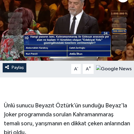
İLÇE HABERLERİ
KÜLTÜR-SANAT
KSÜ
DÜNYA
Paylaş
-
+
A
A
ROPORTAJ
MAGAZİN
KADIN-AİLE
Ünlü sunucu Beyazıt Öztürk’ün sunduğu Beyaz'la
Joker programında sorulan Kahramanmaraş
YEREL YÖNETİM
temalı soru, yarışmanın en dikkat çeken anlarından
biri oldu.
MEDYA