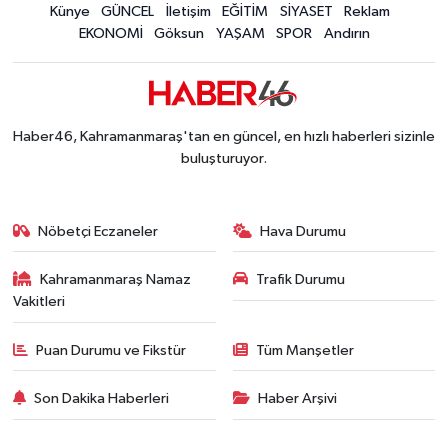
Kahramanmaraş'ta 5 Kilometrelik Yolda Sıcak As
Künye
GÜNCEL
İletişim
EĞİTİM
SİYASET
Reklam
20:02 |
EKONOMİ
Göksun
YAŞAM
SPOR
Andırın
Haber46, Kahramanmaraş'tan en güncel, en hızlı haberleri sizinle
buluşturuyor.
Nöbetçi Eczaneler
Hava Durumu
Kahramanmaraş Namaz
Trafik Durumu
Vakitleri
Puan Durumu ve Fikstür
Tüm Manşetler
Son Dakika Haberleri
Haber Arşivi