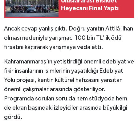
Uluslararası Bisiklet
KİTAP
Heyecanı Final Yaptı
HEDEF2020
Ancak cevap yanlış çıktı. Doğru yanıtın Attilâ İlhan
OTOMOBİL
olması nedeniyle yarışmacı 100 bin TL’lik ödül
fırsatını kaçırarak yarışmaya veda etti.
MİZAH
Kahramanmaraş’ın yetiştirdiği önemli edebiyat ve
TARİH
fikir insanlarının isimlerinin yaşatıldığı Edebiyat
Yolu projesi, kentin kültürel hafızasını yansıtan
Genel
önemli çalışmalar arasında gösteriliyor.
Politika
Programda sorulan soru da hem stüdyoda hem
de ekran başındaki izleyiciler arasında büyük ilgi
YEREL
gördü.
BÖLGEDEN