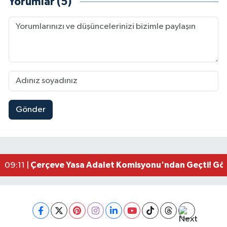
Yorumlar (5)
Gönder
Kahramanmaraşlı İşçi Adana'daki Tünel Faciasın
17:19 |
Kahramanmaraş'ta Kayıp Çocuk Sulama Kanalın
15:00 |
Kahramanmaraş'ta Zakkum Rüzgârı! KAFUM Tıkl
12:28 |
Kahramanmaraş'ta Kasten Öldürme ve Fuhşa Teşvi
12:18 |
Çerçeve Yasa Adalet Komisyonu'ndan Geçti! Gö
09:11 |
Kahramanmaraş'taki Okul Saldırısı TBMM Günde
09:04 |
Kahramanmaraş'ta Uluslararası Bisiklet Heyecan
22:09 |
Kahramanmaraş'ta Pusula Maraş Eğitim Merkezi
20:14 |
Kahramanmaraş'ta Tarım İçin Su Seferberliği Ba
20:05 |