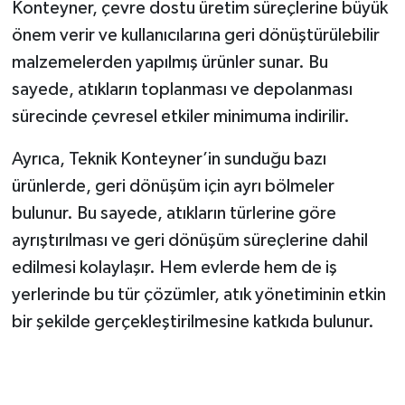
KİTAP
Konteyner, çevre dostu üretim süreçlerine büyük
önem verir ve kullanıcılarına geri dönüştürülebilir
HEDEF2020
malzemelerden yapılmış ürünler sunar. Bu
sayede, atıkların toplanması ve depolanması
OTOMOBİL
sürecinde çevresel etkiler minimuma indirilir.
MİZAH
Ayrıca, Teknik Konteyner’in sunduğu bazı
ürünlerde, geri dönüşüm için ayrı bölmeler
TARİH
bulunur. Bu sayede, atıkların türlerine göre
Genel
ayrıştırılması ve geri dönüşüm süreçlerine dahil
edilmesi kolaylaşır. Hem evlerde hem de iş
Politika
yerlerinde bu tür çözümler, atık yönetiminin etkin
bir şekilde gerçekleştirilmesine katkıda bulunur.
YEREL
BÖLGEDEN