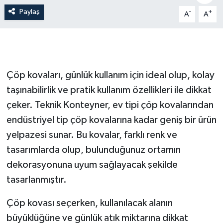
Paylaş
-
+
A
A
İLÇE HABERLERİ
KÜLTÜR-SANAT
KSÜ
Çöp kovaları, günlük kullanım için ideal olup, kolay
taşınabilirlik ve pratik kullanım özellikleri ile dikkat
DÜNYA
çeker. Teknik Konteyner, ev tipi çöp kovalarından
ROPORTAJ
endüstriyel tip çöp kovalarına kadar geniş bir ürün
yelpazesi sunar. Bu kovalar, farklı renk ve
MAGAZİN
tasarımlarda olup, bulunduğunuz ortamın
dekorasyonuna uyum sağlayacak şekilde
KADIN-AİLE
tasarlanmıştır.
YEREL YÖNETİM
Çöp kovası seçerken, kullanılacak alanın
büyüklüğüne ve günlük atık miktarına dikkat
MEDYA