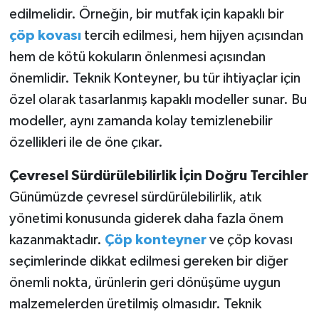
edilmelidir. Örneğin, bir mutfak için kapaklı bir
SEÇİM 2011
çöp kovası
tercih edilmesi, hem hijyen açısından
hem de kötü kokuların önlenmesi açısından
ÜÇÜNCÜ SAYFA
önemlidir. Teknik Konteyner, bu tür ihtiyaçlar için
özel olarak tasarlanmış kapaklı modeller sunar. Bu
BİLİMNET
modeller, aynı zamanda kolay temizlenebilir
özellikleri ile de öne çıkar.
Yemek
Çevresel Sürdürülebilirlik İçin Doğru Tercihler
SİVİL TOPLUM
Günümüzde çevresel sürdürülebilirlik, atık
SEÇİM 2014
yönetimi konusunda giderek daha fazla önem
kazanmaktadır.
Çöp konteyner
ve çöp kovası
KİM KİMDİR
seçimlerinde dikkat edilmesi gereken bir diğer
önemli nokta, ürünlerin geri dönüşüme uygun
ÇEK GÖNDER
malzemelerden üretilmiş olmasıdır. Teknik