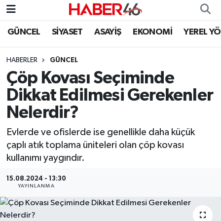
GÜNCEL
SİYASET
ASAYİŞ
EKONOMİ
YEREL Y
GÜNCEL
Nöbetçi Eczaneler
HABERLER
GÜNCEL
SİYASET
Hava Durumu
Çöp Kovası Seçiminde
EKONOMİ
Kahramanmaraş Namaz Vakitleri
Dikkat Edilmesi Gerekenler
Nelerdir?
SPOR
Trafik Durumu
Evlerde ve ofislerde ise genellikle daha küçük
YAŞAM
Süper Lig Puan Durumu ve Fikstür
çaplı atık toplama üniteleri olan çöp kovası
kullanımı yaygındır.
TEKNOLOJİ
Tüm Manşetler
15.08.2024 - 13:30
YAYINLANMA
SAĞLIK
Son Dakika Haberleri
EĞİTİM
Haber Arşivi