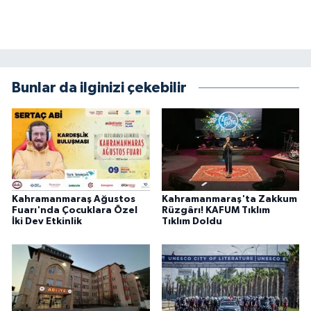
BİLİM TEKNOLOJİ
ASAYİŞ
SEÇİM 2015
Bunlar da ilginizi çekebilir
ÇEVRE
BİLİM VE TEKNOLOJİ
YARIŞMALAR
Kahramanmaraş Ağustos
Kahramanmaraş'ta Zakkum
Fuarı'nda Çocuklara Özel
Rüzgârı! KAFUM Tıklım
İki Dev Etkinlik
Tıklım Doldu
TANITIM
HABERDE İNSAN