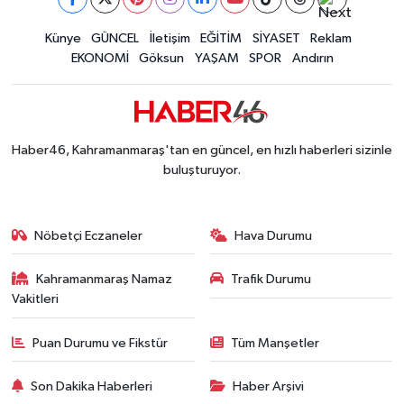
İLÇE HABERLERİ
Künye
GÜNCEL
İletişim
EĞİTİM
SİYASET
Reklam
EKONOMİ
Göksun
YAŞAM
SPOR
Andırın
KÜLTÜR-SANAT
KSÜ
Haber46, Kahramanmaraş'tan en güncel, en hızlı haberleri sizinle
DÜNYA
buluşturuyor.
ROPORTAJ
Nöbetçi Eczaneler
Hava Durumu
MAGAZİN
Kahramanmaraş Namaz
Trafik Durumu
Vakitleri
KADIN-AİLE
Puan Durumu ve Fikstür
Tüm Manşetler
YEREL YÖNETİM
Son Dakika Haberleri
Haber Arşivi
MEDYA