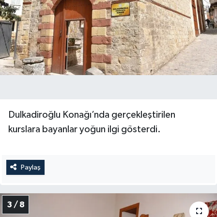
KİTAP
HEDEF2020
OTOMOBİL
MİZAH
TARİH
Dulkadiroğlu Konağı’nda gerçekleştirilen
Genel
kurslara bayanlar yoğun ilgi gösterdi.
Politika
Paylaş
YEREL
BÖLGEDEN
3 / 8