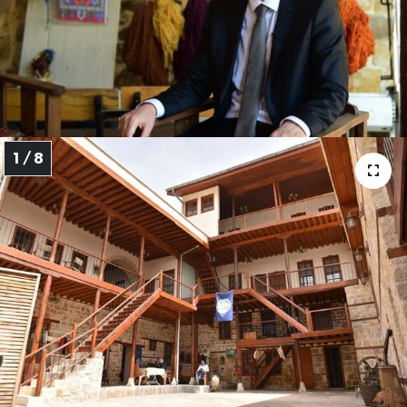
İLÇE HABERLERİ
KÜLTÜR-SANAT
KSÜ
1 / 8
DÜNYA
ROPORTAJ
MAGAZİN
KADIN-AİLE
YEREL YÖNETİM
MEDYA