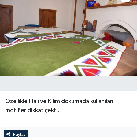
BİLİM TEKNOLOJİ
ASAYİŞ
SEÇİM 2015
ÇEVRE
BİLİM VE TEKNOLOJİ
YARIŞMALAR
TANITIM
Özellikle Halı ve Kilim dokumada kullanılan
motifler dikkat çekti.
HABERDE İNSAN
Paylaş