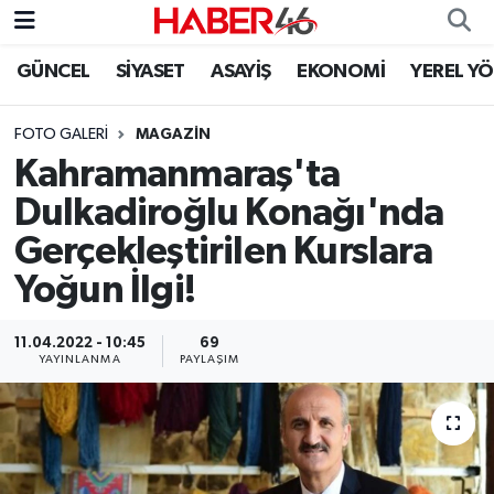
GÜNCEL
SİYASET
ASAYİŞ
EKONOMİ
YEREL Y
GÜNCEL
Nöbetçi Eczaneler
FOTO GALERI
MAGAZIN
SİYASET
Hava Durumu
Kahramanmaraş'ta
EKONOMİ
Kahramanmaraş Namaz Vakitleri
Dulkadiroğlu Konağı'nda
Gerçekleştirilen Kurslara
SPOR
Trafik Durumu
Yoğun İlgi!
YAŞAM
Süper Lig Puan Durumu ve Fikstür
11.04.2022 - 10:45
69
YAYINLANMA
PAYLAŞIM
TEKNOLOJİ
Tüm Manşetler
SAĞLIK
Son Dakika Haberleri
EĞİTİM
Haber Arşivi