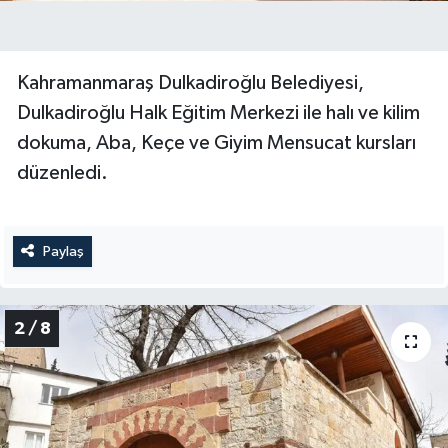
SEÇİM 2011
Kahramanmaraş Dulkadiroğlu Belediyesi,
ÜÇÜNCÜ SAYFA
Dulkadiroğlu Halk Eğitim Merkezi ile halı ve kilim
dokuma, Aba, Keçe ve Giyim Mensucat kursları
BİLİMNET
düzenledi.
Yemek
SİVİL TOPLUM
Paylaş
SEÇİM 2014
2 / 8
KİM KİMDİR
ÇEK GÖNDER