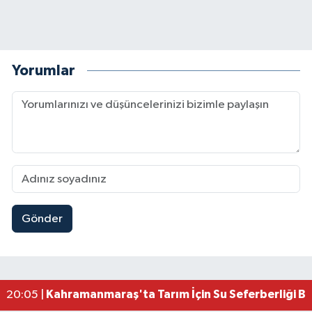
Yorumlar
Gönder
Çerçeve Yasa Adalet Komisyonu'ndan Geçti! Gö
09:11 |
Kahramanmaraş'taki Okul Saldırısı TBMM Günde
09:04 |
Kahramanmaraş'ta Uluslararası Bisiklet Heyecan
22:09 |
Kahramanmaraş'ta Pusula Maraş Eğitim Merkezi
20:14 |
Kahramanmaraş'ta Tarım İçin Su Seferberliği Ba
20:05 |