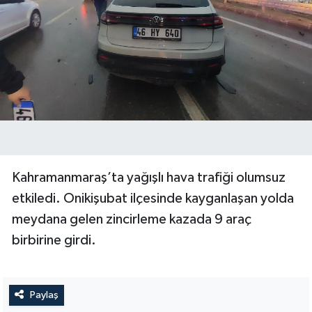
SEÇİM 2011
ÜÇÜNCÜ SAYFA
BİLİMNET
Yemek
SİVİL TOPLUM
Kahramanmaraş’ta yağışlı hava trafiği olumsuz
etkiledi. Onikişubat ilçesinde kayganlaşan yolda
SEÇİM 2014
meydana gelen zincirleme kazada 9 araç
birbirine girdi.
KİM KİMDİR
ÇEK GÖNDER
Paylaş