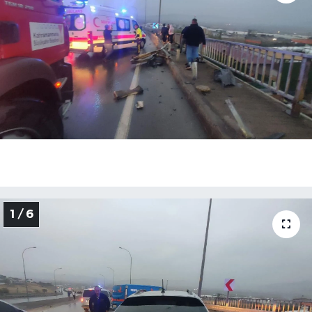
İLÇE HABERLERİ
KÜLTÜR-SANAT
KSÜ
DÜNYA
ROPORTAJ
MAGAZİN
1 / 6
KADIN-AİLE
YEREL YÖNETİM
MEDYA