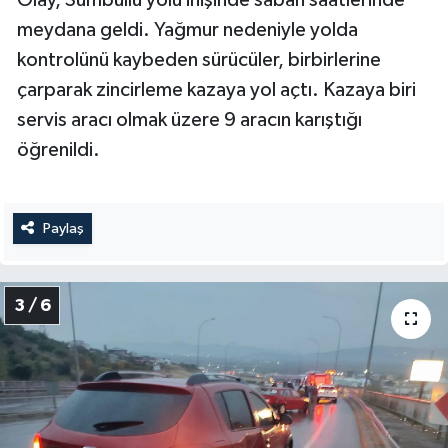
BİLİM TEKNOLOJİ
meydana geldi. Yağmur nedeniyle yolda
kontrolünü kaybeden sürücüler, birbirlerine
ASAYİŞ
çarparak zincirleme kazaya yol açtı. Kazaya biri
servis aracı olmak üzere 9 aracın karıştığı
SEÇİM 2015
öğrenildi.
ÇEVRE
BİLİM VE TEKNOLOJİ
Paylaş
YARIŞMALAR
3 / 6
TANITIM
HABERDE İNSAN