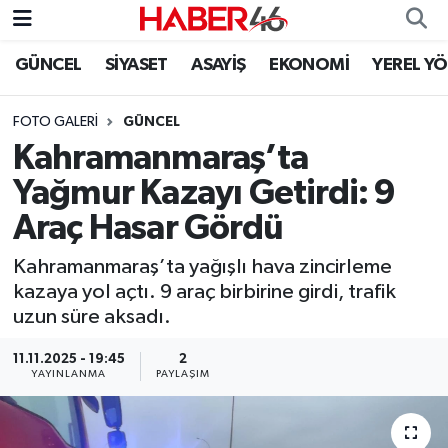
GÜNCEL
SİYASET
ASAYİŞ
EKONOMİ
YEREL Y
GÜNCEL
Nöbetçi Eczaneler
FOTO GALERI
GÜNCEL
SİYASET
Hava Durumu
Kahramanmaraş’ta
EKONOMİ
Kahramanmaraş Namaz Vakitleri
Yağmur Kazayı Getirdi: 9
Araç Hasar Gördü
SPOR
Trafik Durumu
Kahramanmaraş’ta yağışlı hava zincirleme
YAŞAM
Süper Lig Puan Durumu ve Fikstür
kazaya yol açtı. 9 araç birbirine girdi, trafik
uzun süre aksadı.
TEKNOLOJİ
Tüm Manşetler
11.11.2025 - 19:45
2
YAYINLANMA
PAYLAŞIM
SAĞLIK
Son Dakika Haberleri
EĞİTİM
Haber Arşivi