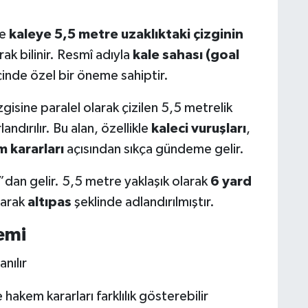
ve
kaleye 5,5 metre uzaklıktaki çizginin
rak bilinir. Resmî adıyla
kale sahası (goal
çinde özel bir öneme sahiptir.
zgisine paralel olarak çizilen 5,5 metrelik
andırılır. Bu alan, özellikle
kaleci vuruşları
,
 kararları
açısından sıkça gündeme gelir.
d”dan gelir. 5,5 metre yaklaşık olarak
6 yard
larak
altıpas
şeklinde adlandırılmıştır.
emi
anılır
 hakem kararları farklılık gösterebilir