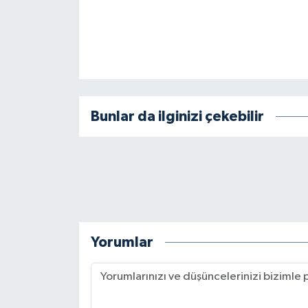
BİLİM TEKNOLOJİ
ASAYİŞ
SEÇİM 2015
Bunlar da ilginizi çekebilir
ÇEVRE
BİLİM VE TEKNOLOJİ
YARIŞMALAR
TANITIM
Yorumlar
HABERDE İNSAN