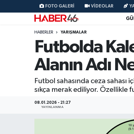
FOTO GALERI
VIDEOLAR
Y
GÜ
GÜNCEL
Nöbetçi Eczaneler
HABERLER
YARIŞMALAR
SİYASET
Hava Durumu
Futbolda Kal
EKONOMİ
Kahramanmaraş Namaz Vakitleri
Alanın Adı N
SPOR
Trafik Durumu
Futbol sahasında ceza sahası iç
YAŞAM
Süper Lig Puan Durumu ve Fikstür
sıkça merak ediliyor. Özellikle f
TEKNOLOJİ
Tüm Manşetler
08.01.2026 - 21:27
YAYINLANMA
SAĞLIK
Son Dakika Haberleri
EĞİTİM
Haber Arşivi