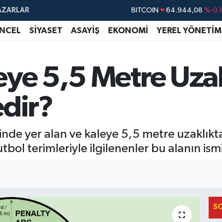
AZARLAR
BITCOIN
64.944,08
%-0.
DOLAR
47,7436
%0.
NCEL
SİYASET
ASAYİŞ
EKONOMİ
YEREL YÖNETİM
EURO
55,2510
%0.
STERLİN
64,4811
%0.
eye 5,5 Metre Uzak
GRAM ALTIN
6660.55
%0.
edir?
BİST100
13.779
%-
inde yer alan ve kaleye 5,5 metre uzaklık
utbol terimleriyle ilgilenenler bu alanın ismi
S