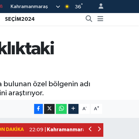
°
Kahramanmaraş
18
36
18
SEÇİM2024
32
38
lıktaki
03
14
ta bulunan özel bölgenin adı
ni araştırıyor.
Kahramanmaraş'ta Zakkum Rüzgârı! K
12:28 |
Kahramanmaraş'ta Kasten Öldürme ve 
12:18 |
-
+
A
A
Çerçeve Yasa Adalet Komisyonu'ndan
09:11 |
Kahramanmaraş'taki Okul Saldırısı 
09:04 |
ON DAKIKA
Kahramanmaraş'ta Uluslararası Bisikl
22:09 |
Kahramanmaraş'ta Pusula Maraş Eğit
20:14 |