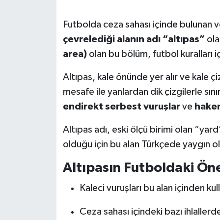
SEÇİM 2011
Futbolda ceza sahası içinde bulunan 
çevrelediği alanın adı “altıpas”
ola
ÜÇÜNCÜ SAYFA
area)
olan bu bölüm, futbol kuralları i
BİLİMNET
Altıpas, kale önünde yer alır ve kale çi
mesafe ile yanlardan dik çizgilerle sınırl
Yemek
endirekt serbest vuruşlar
ve
hakem
SİVİL TOPLUM
Altıpas adı, eski ölçü birimi olan “yar
olduğu için bu alan Türkçede yaygın o
SEÇİM 2014
Altıpasın Futboldaki Ön
KİM KİMDİR
Kaleci vuruşları bu alan içinden kull
ÇEK GÖNDER
Ceza sahası içindeki bazı ihlallerde