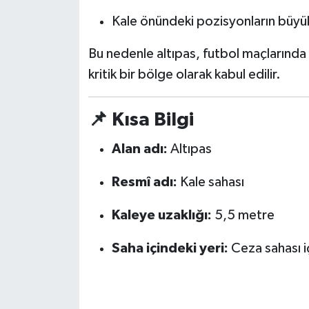
KİTAP
Kale önündeki pozisyonların büyü
HEDEF2020
Bu nedenle altıpas, futbol maçlarınd
kritik bir bölge olarak kabul edilir.
OTOMOBİL
MİZAH
📌 Kısa Bilgi
TARİH
Alan adı:
Altıpas
Genel
Resmî adı:
Kale sahası
Kaleye uzaklığı:
5,5 metre
Politika
Saha içindeki yeri:
Ceza sahası i
YEREL
BÖLGEDEN