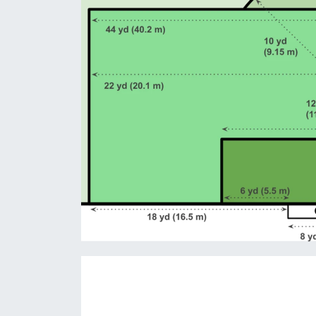
İLÇE HABERLERİ
KÜLTÜR-SANAT
KSÜ
DÜNYA
ROPORTAJ
MAGAZİN
KADIN-AİLE
YEREL YÖNETİM
MEDYA