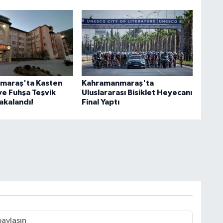
maraş'ta Kasten
Kahramanmaraş'ta
e Fuhşa Teşvik
Uluslararası Bisiklet Heyecanı
Yakalandı!
Final Yaptı