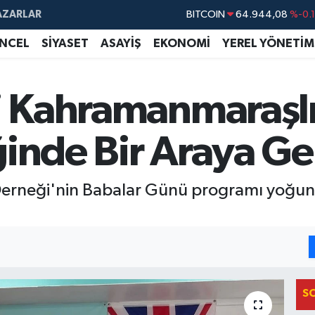
AZARLAR
DOLAR
47,7436
%0.
EURO
55,2510
%0.
NCEL
SİYASET
ASAYİŞ
EKONOMİ
YEREL YÖNETİM
STERLİN
64,4811
%0.
GRAM ALTIN
6660.55
%0.
ki Kahramanmaraşlı
BİST100
13.779
%-
inde Bir Araya Ge
BITCOIN
64.944,08
%-0.
erneği'nin Babalar Günü programı yoğun ka
S