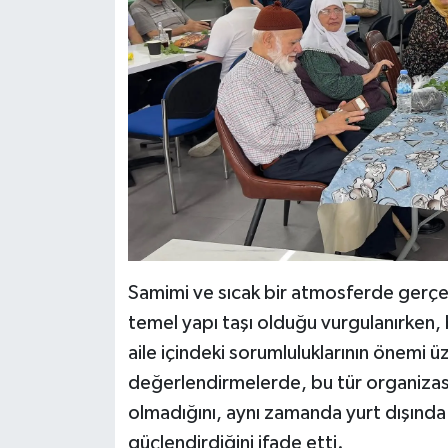
KİTAP
HEDEF2020
OTOMOBİL
MİZAH
TARİH
Genel
Samimi ve sıcak bir atmosferde gerçe
Politika
temel yapı taşı olduğu vurgulanırken, 
aile içindeki sorumluluklarının önemi ü
YEREL
değerlendirmelerde, bu tür organizasy
olmadığını, aynı zamanda yurt dışınd
BÖLGEDEN
güçlendirdiğini ifade etti.