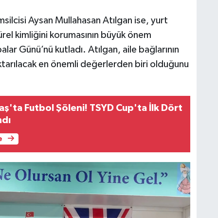
cisi Aysan Mullahasan Atılgan ise, yurt
rel kimliğini korumasının büyük önem
alar Günü’nü kutladı. Atılgan, aile bağlarının
ktarılacak en önemli değerlerden biri olduğunu
'ta Futbol Şöleni! TSYD Cup'ta İlk Dört
ndı
e