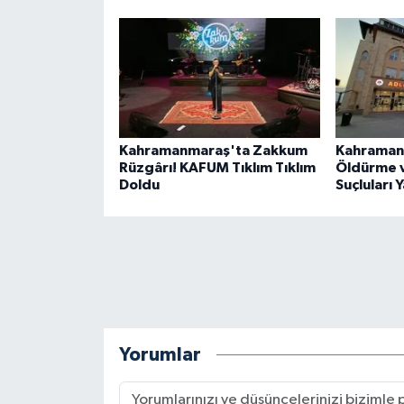
Kahramanmaraş'ta Zakkum
Kahraman
Rüzgârı! KAFUM Tıklım Tıklım
Öldürme v
Doldu
Suçluları 
Yorumlar