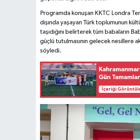
BİLİM TEKNOLOJİ
Programda konuşan KKTC Londra Temsil
ASAYİŞ
dışında yaşayan Türk toplumunun kültü
taşıdığını belirterek tüm babaların Bab
SEÇİM 2015
güçlü tutulmasının gelecek nesillere a
söyledi.
ÇEVRE
Kahramanmaraş
BİLİM VE TEKNOLOJİ
Gün Tamamla
YARIŞMALAR
İçeriği Görüntül
TANITIM
HABERDE İNSAN