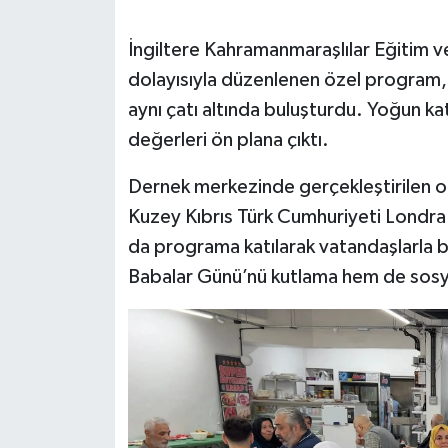
SEÇİM 2011
İngiltere Kahramanmaraşlılar Eğitim v
dolayısıyla düzenlenen özel program,
ÜÇÜNCÜ SAYFA
aynı çatı altında buluşturdu. Yoğun katı
değerleri ön plana çıktı.
BİLİMNET
Dernek merkezinde gerçekleştirilen or
Yemek
Kuzey Kıbrıs Türk Cumhuriyeti Londra 
da programa katılarak vatandaşlarla b
SİVİL TOPLUM
Babalar Günü’nü kutlama hem de sosyal
SEÇİM 2014
KİM KİMDİR
ÇEK GÖNDER