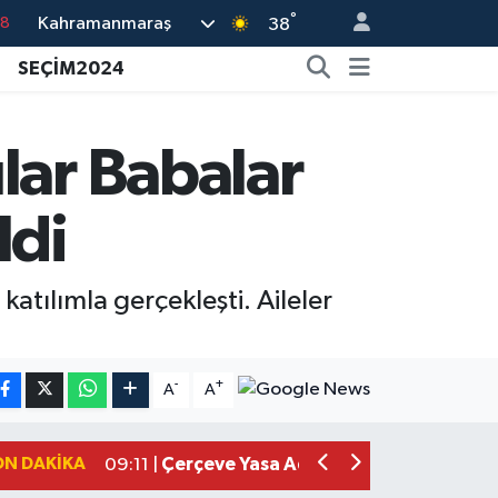
°
Kahramanmaraş
18
38
32
SEÇİM2024
38
03
lar Babalar
14
ldi
18
tılımla gerçekleşti. Aileler
Kahramanmaraşlı İşçi Adana'daki Tüne
17:19 |
Kahramanmaraş'ta Kayıp Çocuk Sula
15:00 |
-
+
A
A
Kahramanmaraş'ta Zakkum Rüzgârı! K
12:28 |
Kahramanmaraş'ta Kasten Öldürme ve 
12:18 |
ON DAKIKA
Çerçeve Yasa Adalet Komisyonu'ndan
09:11 |
Kahramanmaraş'taki Okul Saldırısı 
09:04 |