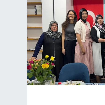
İLÇE HABERLERİ
KÜLTÜR-SANAT
KSÜ
DÜNYA
ROPORTAJ
MAGAZİN
KADIN-AİLE
YEREL YÖNETİM
MEDYA