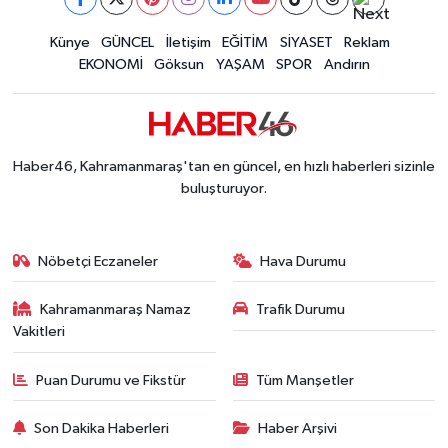
İLÇE HABERLERİ
Künye
GÜNCEL
İletişim
EĞİTİM
SİYASET
Reklam
EKONOMİ
Göksun
YAŞAM
SPOR
Andırın
KÜLTÜR-SANAT
KSÜ
Haber46, Kahramanmaraş'tan en güncel, en hızlı haberleri sizinle
DÜNYA
buluşturuyor.
ROPORTAJ
Nöbetçi Eczaneler
Hava Durumu
MAGAZİN
Kahramanmaraş Namaz
Trafik Durumu
Vakitleri
KADIN-AİLE
Puan Durumu ve Fikstür
Tüm Manşetler
YEREL YÖNETİM
Son Dakika Haberleri
Haber Arşivi
MEDYA