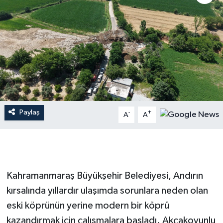
İLÇE HABERLERİ
KÜLTÜR-SANAT
KSÜ
DÜNYA
Paylaş
-
+
A
A
ROPORTAJ
MAGAZİN
KADIN-AİLE
Kahramanmaraş Büyükşehir Belediyesi, Andırın
kırsalında yıllardır ulaşımda sorunlara neden olan
YEREL YÖNETİM
eski köprünün yerine modern bir köprü
kazandırmak için çalışmalara başladı. Akçakoyunlu
MEDYA