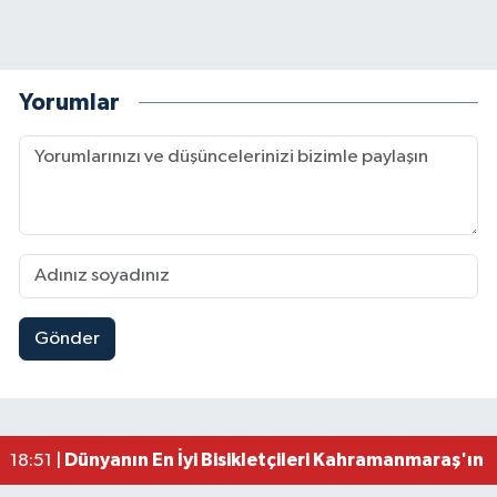
Yorumlar
Gönder
Mersin'de Tatil Kabusu! Kahramanmaraşlı Genç 
19:49 |
Kahramanmaraş'ta Eksik Belgesi Olan Tekneler
19:48 |
Onikişubat Belediyesi Gündüz Bakımevi İçin Kayıt
19:12 |
Kahramanmaraş'ta 29 Kilometrelik Grup Yolunda
19:10 |
Dünyanın En İyi Bisikletçileri Kahramanmaraş'ın Z
18:51 |
Kahramanmaraş'ta Zehir Tacirlerine Eş Zamanlı 
15:15 |