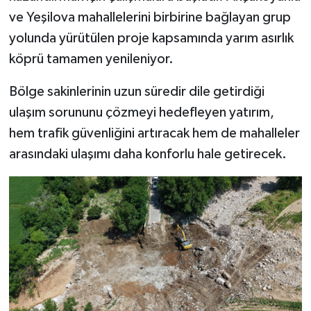
ve Yeşilova mahallelerini birbirine bağlayan grup
SEÇİM 2011
yolunda yürütülen proje kapsamında yarım asırlık
köprü tamamen yenileniyor.
ÜÇÜNCÜ SAYFA
Bölge sakinlerinin uzun süredir dile getirdiği
BİLİMNET
ulaşım sorununu çözmeyi hedefleyen yatırım,
hem trafik güvenliğini artıracak hem de mahalleler
Yemek
arasındaki ulaşımı daha konforlu hale getirecek.
SİVİL TOPLUM
SEÇİM 2014
KİM KİMDİR
ÇEK GÖNDER