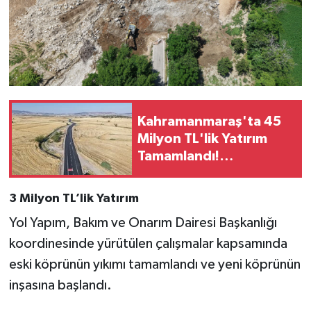
BİLİM TEKNOLOJİ
ASAYİŞ
SEÇİM 2015
ÇEVRE
Kahramanmaraş'ta 45
Milyon TL'lik Yatırım
BİLİM VE TEKNOLOJİ
Tamamlandı!
Maksutuşağı Grup Yolu
YARIŞMALAR
Açıldı
3 Milyon TL’lik Yatırım
Yol Yapım, Bakım ve Onarım Dairesi Başkanlığı
TANITIM
koordinesinde yürütülen çalışmalar kapsamında
HABERDE İNSAN
eski köprünün yıkımı tamamlandı ve yeni köprünün
inşasına başlandı.