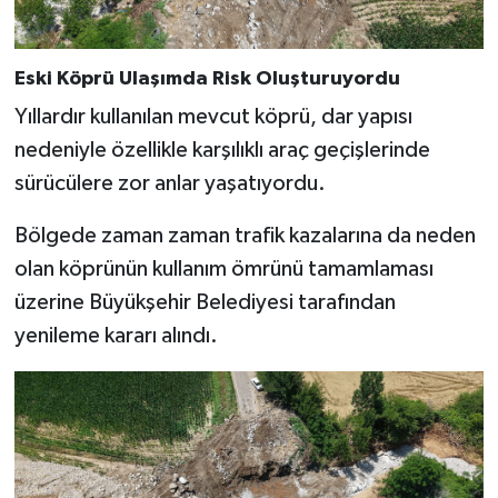
KİTAP
HEDEF2020
Eski Köprü Ulaşımda Risk Oluşturuyordu
Yıllardır kullanılan mevcut köprü, dar yapısı
OTOMOBİL
nedeniyle özellikle karşılıklı araç geçişlerinde
MİZAH
sürücülere zor anlar yaşatıyordu.
TARİH
Bölgede zaman zaman trafik kazalarına da neden
olan köprünün kullanım ömrünü tamamlaması
Genel
üzerine Büyükşehir Belediyesi tarafından
yenileme kararı alındı.
Politika
YEREL
BÖLGEDEN