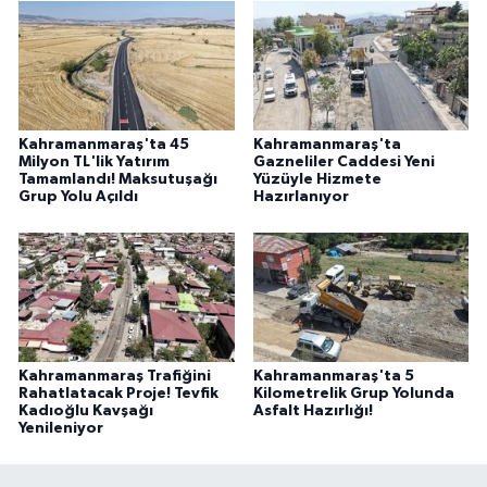
Kahramanmaraş'ta 45
Kahramanmaraş'ta
Milyon TL'lik Yatırım
Gazneliler Caddesi Yeni
Tamamlandı! Maksutuşağı
Yüzüyle Hizmete
Grup Yolu Açıldı
Hazırlanıyor
Kahramanmaraş Trafiğini
Kahramanmaraş'ta 5
Rahatlatacak Proje! Tevfik
Kilometrelik Grup Yolunda
Kadıoğlu Kavşağı
Asfalt Hazırlığı!
Yenileniyor