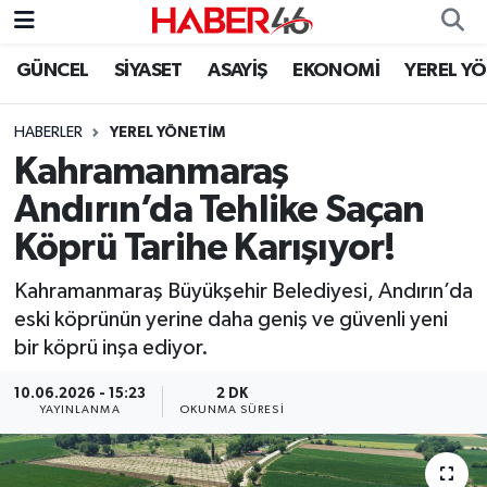
GÜNCEL
SİYASET
ASAYİŞ
EKONOMİ
YEREL Y
GÜNCEL
Nöbetçi Eczaneler
HABERLER
YEREL YÖNETİM
SİYASET
Hava Durumu
Kahramanmaraş
EKONOMİ
Kahramanmaraş Namaz Vakitleri
Andırın’da Tehlike Saçan
Köprü Tarihe Karışıyor!
SPOR
Trafik Durumu
Kahramanmaraş Büyükşehir Belediyesi, Andırın’da
YAŞAM
Süper Lig Puan Durumu ve Fikstür
eski köprünün yerine daha geniş ve güvenli yeni
bir köprü inşa ediyor.
TEKNOLOJİ
Tüm Manşetler
10.06.2026 - 15:23
2 DK
YAYINLANMA
OKUNMA SÜRESI
SAĞLIK
Son Dakika Haberleri
EĞİTİM
Haber Arşivi