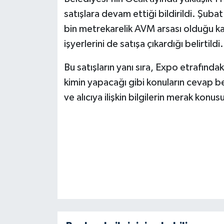
KİTAP
satışlara devam ettiği bildirildi. Şubat
bin metrekarelik AVM arsası olduğu ka
HEDEF2020
işyerlerini de satışa çıkardığı belirtildi.
OTOMOBİL
Bu satışların yanı sıra, Expo etrafındaki
MİZAH
kimin yapacağı gibi konuların cevap be
ve alıcıya ilişkin bilgilerin merak konu
TARİH
Genel
Politika
YEREL
BÖLGEDEN