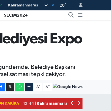
2
°
Kahramanmaraş
20
8
SEÇİM2024
2
6
ediyesi Expo
4
1
k gündemde. Belediye Başkanı
sel satması tepki çekiyor.
Kahramanmaraş'ın Tarihi Mirası İçin A
22:09 |
Kahramanmaraş'ta Gazneliler Caddesi
21:56 |
-
+
A
A
Kahramanmaraş'ta Acı Son! Kayıp Yaş
21:05 |
Kahramanmaraş'ta İş Kazası Can Aldı
16:36 |
ON DAKIKA
Kahramanmaraş'ta Alternatif Rock Ge
12:44 |
Narkotikten Peş Peşe Operasyon! Ka
12:28 |