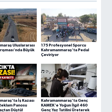
araş Uluslararası
175 Profesyonel Sporcu
Yarışması'nda Büyük
Kahramanmaraş'ta Pedal
Çeviriyor
araş'ta İş Kazası
Kahramanmaraş'ta Genç
 Reklam Panosu
KAMEK'e Yoğun İlgi! 460
raçtan Düştü!
Genç Yaz Tatilini Üreterek