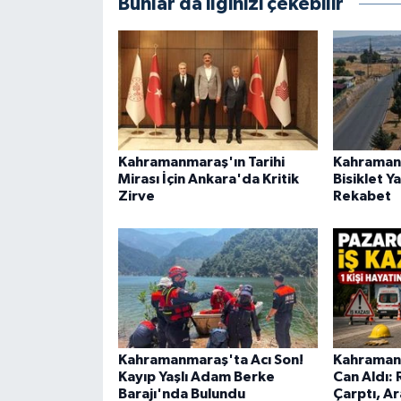
Bunlar da ilginizi çekebilir
BİLİM TEKNOLOJİ
ASAYİŞ
SEÇİM 2015
ÇEVRE
Kahramanmaraş'ın Tarihi
Kahramanm
Mirası İçin Ankara'da Kritik
Bisiklet 
Zirve
Rekabet
BİLİM VE TEKNOLOJİ
YARIŞMALAR
TANITIM
HABERDE İNSAN
Kahramanmaraş'ta Acı Son!
Kahramanm
Kayıp Yaşlı Adam Berke
Can Aldı:
Barajı'nda Bulundu
Çarptı, A