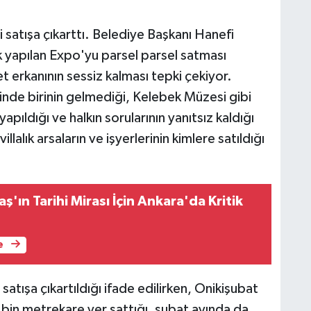
 satışa çıkarttı. Belediye Başkanı Hanefi
k yapılan Expo'yu parsel parsel satması
let erkanının sessiz kalması tepki çekiyor.
binde birinin gelmediği, Kelebek Müzesi gibi
yapıldığı ve halkın sorularının yanıtsız kaldığı
llalık arsaların ve işyerlerinin kimlere satıldığı
ın Tarihi Mirası İçin Ankara'da Kritik
e
atışa çıkartıldığı ifade edilirken, Onikişubat
 bin metrekare yer sattığı, şubat ayında da