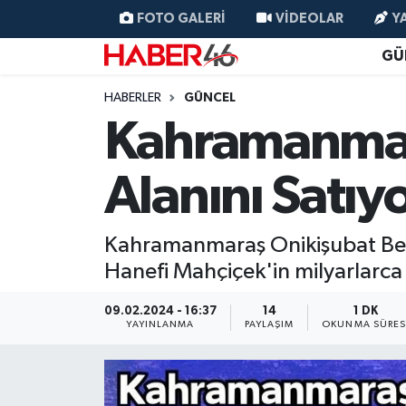
FOTO GALERI
VIDEOLAR
Y
GÜ
GÜNCEL
Nöbetçi Eczaneler
HABERLER
GÜNCEL
SİYASET
Hava Durumu
Kahramanmar
EKONOMİ
Kahramanmaraş Namaz Vakitleri
Alanını Satıyo
SPOR
Trafik Durumu
Kahramanmaraş Onikişubat Beled
YAŞAM
Süper Lig Puan Durumu ve Fikstür
Hanefi Mahçiçek'in milyarlarca 
TEKNOLOJİ
Tüm Manşetler
09.02.2024 - 16:37
14
1 DK
YAYINLANMA
PAYLAŞIM
OKUNMA SÜRES
SAĞLIK
Son Dakika Haberleri
EĞİTİM
Haber Arşivi