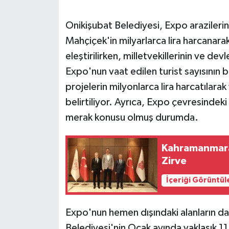
SEÇİM 2011
Onikişubat Belediyesi, Expo arazilerini
Mahçiçek'in milyarlarca lira harcanara
ÜÇÜNCÜ SAYFA
eleştirilirken, milletvekillerinin ve dev
Expo'nun vaat edilen turist sayısının 
BİLİMNET
projelerin milyonlarca lira harcatılarak 
belirtiliyor. Ayrıca, Expo çevresindeki vi
Yemek
merak konusu olmuş durumda.
SİVİL TOPLUM
Kahramanmaraş'
SEÇİM 2014
Zirve
KİM KİMDİR
İçeriği Görüntül
ÇEK GÖNDER
Expo'nun hemen dışındaki alanların da s
Belediyesi'nin Ocak ayında yaklaşık 11