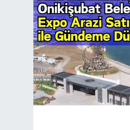
İLÇE HABERLERİ
KÜLTÜR-SANAT
KSÜ
DÜNYA
ROPORTAJ
MAGAZİN
KADIN-AİLE
YEREL YÖNETİM
MEDYA