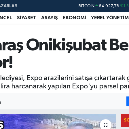
BITCOIN
64.927,78
%1.3
AZARLAR
DOLAR
47,5894
%0.0
NCEL
SİYASET
ASAYİŞ
EKONOMİ
YEREL YÖNETİM
EURO
55,0398
%-0.0
STERLİN
64,1581
%0.1
aş Onikişubat Bel
GRAM ALTIN
6527.85
%0.5
BİST100
13.703
%1
r!
iyesi, Expo arazilerini satışa çıkartara
lira harcanarak yapılan Expo'yu parsel par
I
S