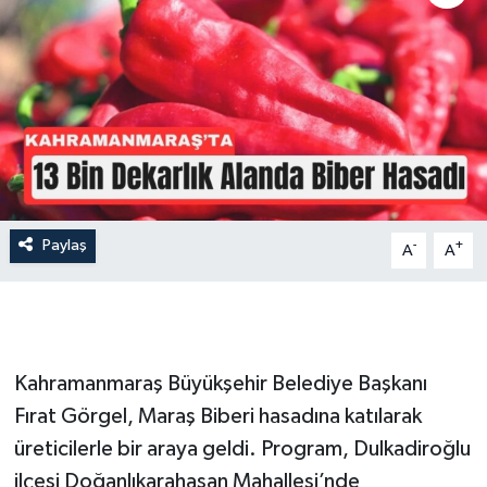
İLÇE HABERLERİ
KÜLTÜR-SANAT
KSÜ
DÜNYA
Paylaş
-
+
A
A
ROPORTAJ
MAGAZİN
KADIN-AİLE
Kahramanmaraş Büyükşehir Belediye Başkanı
Fırat Görgel, Maraş Biberi hasadına katılarak
YEREL YÖNETİM
üreticilerle bir araya geldi. Program, Dulkadiroğlu
ilçesi Doğanlıkarahasan Mahallesi’nde
MEDYA