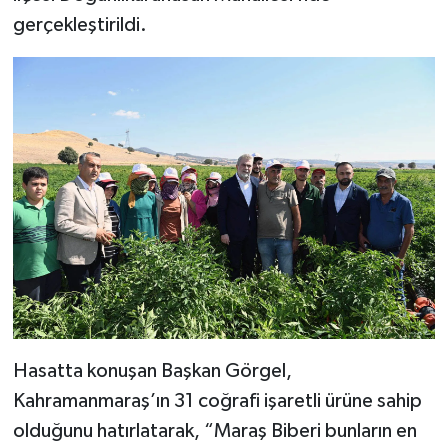
gerçekleştirildi.
SEÇİM 2011
ÜÇÜNCÜ SAYFA
BİLİMNET
Yemek
SİVİL TOPLUM
SEÇİM 2014
KİM KİMDİR
Hasatta konuşan Başkan Görgel,
Kahramanmaraş’ın 31 coğrafi işaretli ürüne sahip
ÇEK GÖNDER
olduğunu hatırlatarak, “Maraş Biberi bunların en