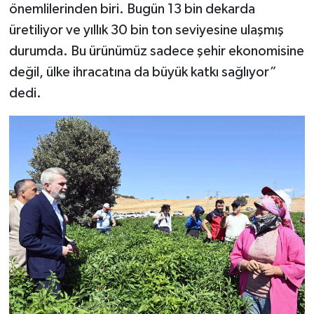
KİTAP
önemlilerinden biri. Bugün 13 bin dekarda
üretiliyor ve yıllık 30 bin ton seviyesine ulaşmış
HEDEF2020
durumda. Bu ürünümüz sadece şehir ekonomisine
değil, ülke ihracatına da büyük katkı sağlıyor”
OTOMOBİL
dedi.
MİZAH
TARİH
Genel
Politika
YEREL
BÖLGEDEN