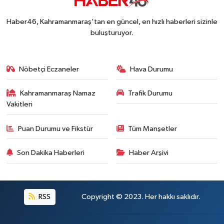
Kahramanmaraş'ta İş Kazası Can Aldı: Reklam P
16:36 |
Haber46, Kahramanmaraş'tan en güncel, en hızlı haberleri sizinle
buluşturuyor.
Nöbetçi Eczaneler
Hava Durumu
Kahramanmaraş Namaz
Trafik Durumu
Vakitleri
Puan Durumu ve Fikstür
Tüm Manşetler
Son Dakika Haberleri
Haber Arşivi
RSS
Copyright © 2023. Her hakkı saklıdır.