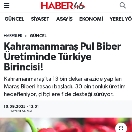
GÜNCEL
SİYASET
ASAYİŞ
EKONOMİ
YEREL Y
GÜNCEL
Nöbetçi Eczaneler
HABERLER
GÜNCEL
SİYASET
Hava Durumu
Kahramanmaraş Pul Biber
EKONOMİ
Kahramanmaraş Namaz Vakitleri
Üretiminde Türkiye
Birincisi!
SPOR
Trafik Durumu
Kahramanmaraş’ta 13 bin dekar arazide yapılan
YAŞAM
Süper Lig Puan Durumu ve Fikstür
Maraş Biberi hasadı başladı. 30 bin tonluk üretim
hedefleniyor, çiftçilere fide desteği sürüyor.
TEKNOLOJİ
Tüm Manşetler
10.09.2025 - 13:01
YAYINLANMA
SAĞLIK
Son Dakika Haberleri
EĞİTİM
Haber Arşivi