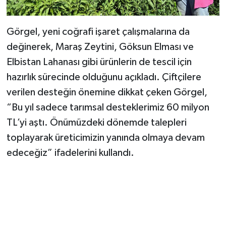
BİLİM TEKNOLOJİ
Görgel, yeni coğrafi işaret çalışmalarına da
ASAYİŞ
değinerek, Maraş Zeytini, Göksun Elması ve
SEÇİM 2015
Elbistan Lahanası gibi ürünlerin de tescil için
hazırlık sürecinde olduğunu açıkladı. Çiftçilere
ÇEVRE
verilen desteğin önemine dikkat çeken Görgel,
“Bu yıl sadece tarımsal desteklerimiz 60 milyon
BİLİM VE TEKNOLOJİ
TL’yi aştı. Önümüzdeki dönemde talepleri
toplayarak üreticimizin yanında olmaya devam
YARIŞMALAR
edeceğiz” ifadelerini kullandı.
TANITIM
HABERDE İNSAN