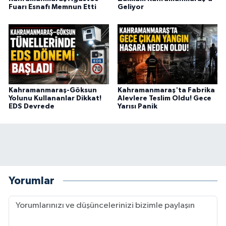
Fuarı Esnafı Memnun Etti
Geliyor
Kahramanmaraş-Göksun
Kahramanmaraş'ta Fabrika
Yolunu Kullananlar Dikkat!
Alevlere Teslim Oldu! Gece
EDS Devrede
Yarısı Panik
Yorumlar