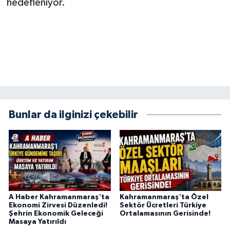
hedefleniyor.
BİLİM TEKNOLOJİ
ASAYİŞ
SEÇİM 2015
ÇEVRE
Bunlar da ilginizi çekebilir
BİLİM VE TEKNOLOJİ
YARIŞMALAR
TANITIM
HABERDE İNSAN
A Haber Kahramanmaraş'ta
Kahramanmaraş'ta Özel
Ekonomi Zirvesi Düzenledi!
Sektör Ücretleri Türkiye
Şehrin Ekonomik Geleceği
Ortalamasının Gerisinde!
Masaya Yatırıldı