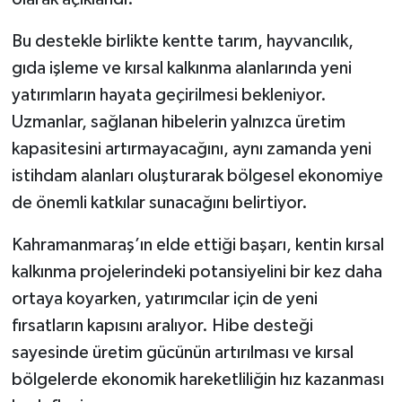
KİTAP
Bu destekle birlikte kentte tarım, hayvancılık,
HEDEF2020
gıda işleme ve kırsal kalkınma alanlarında yeni
yatırımların hayata geçirilmesi bekleniyor.
OTOMOBİL
Uzmanlar, sağlanan hibelerin yalnızca üretim
MİZAH
kapasitesini artırmayacağını, aynı zamanda yeni
istihdam alanları oluşturarak bölgesel ekonomiye
TARİH
de önemli katkılar sunacağını belirtiyor.
Genel
Kahramanmaraş’ın elde ettiği başarı, kentin kırsal
kalkınma projelerindeki potansiyelini bir kez daha
Politika
ortaya koyarken, yatırımcılar için de yeni
fırsatların kapısını aralıyor. Hibe desteği
YEREL
sayesinde üretim gücünün artırılması ve kırsal
BÖLGEDEN
bölgelerde ekonomik hareketliliğin hız kazanması