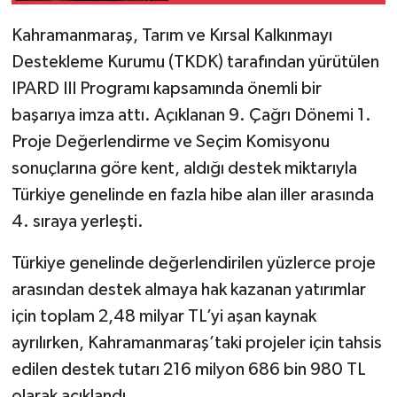
Satılacak
Kahramanmaraş, Tarım ve Kırsal Kalkınmayı
SEÇİM 2011
Destekleme Kurumu (TKDK) tarafından yürütülen
ÜÇÜNCÜ SAYFA
IPARD III Programı kapsamında önemli bir
başarıya imza attı. Açıklanan 9. Çağrı Dönemi 1.
BİLİMNET
Proje Değerlendirme ve Seçim Komisyonu
sonuçlarına göre kent, aldığı destek miktarıyla
Yemek
Türkiye genelinde en fazla hibe alan iller arasında
4. sıraya yerleşti.
SİVİL TOPLUM
Türkiye genelinde değerlendirilen yüzlerce proje
SEÇİM 2014
arasından destek almaya hak kazanan yatırımlar
KİM KİMDİR
için toplam 2,48 milyar TL’yi aşan kaynak
ayrılırken, Kahramanmaraş’taki projeler için tahsis
ÇEK GÖNDER
edilen destek tutarı 216 milyon 686 bin 980 TL
olarak açıklandı.