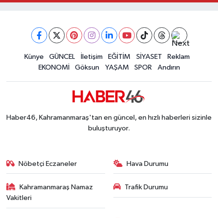
Kahramanmaraş Depreminin Etkisi Bitmedi? Uzma
11:18 |
Kahramanmaraşlı Kaptan Bodrum'da Teknede 
09:30 |
Gaziantep Nurdağı'nda 4.5 Büyüklüğünde Depre
08:12 |
Künye
GÜNCEL
İletişim
EĞİTİM
SİYASET
Reklam
EKONOMİ
Göksun
YAŞAM
SPOR
Andırın
Haber46, Kahramanmaraş'tan en güncel, en hızlı haberleri sizinle
buluşturuyor.
Nöbetçi Eczaneler
Hava Durumu
Kahramanmaraş Namaz
Trafik Durumu
Vakitleri