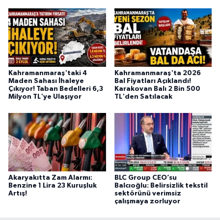
Kahramanmaraş'taki 4
Kahramanmaraş'ta 2026
Maden Sahası İhaleye
Bal Fiyatları Açıklandı!
Çıkıyor! Taban Bedelleri 6,3
Karakovan Balı 2 Bin 500
Milyon TL'ye Ulaşıyor
TL'den Satılacak
Akaryakıtta Zam Alarmı:
BLC Group CEO’su
Benzine 1 Lira 23 Kuruşluk
Balcıoğlu: Belirsizlik tekstil
Artış!
sektörünü verimsiz
çalışmaya zorluyor