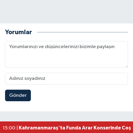
Yorumlar
Gönder
Kahramanmaraş Elbistan’da İdris Altun Taziye ve
23:59 |
Kahramanmaraş Ağustos Fuarı'nda Ailelere Öze
23:51 |
Kahramanmaraş’ta Otomobil Yan Yattı: 3 Yaralı
23:48 |
Kahramanmaraş’ta orman yangını kontrol altına
16:48 |
Kahramanmaraş'ta Funda Arar Konserinde Coşku
15:00 |