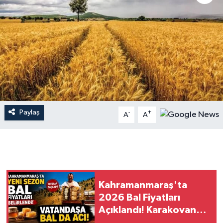
İLÇE HABERLERİ
KÜLTÜR-SANAT
KSÜ
DÜNYA
Paylaş
-
+
A
A
ROPORTAJ
MAGAZİN
KADIN-AİLE
Kahramanmaraş'ta
YEREL YÖNETİM
2026 Bal Fiyatları
Açıklandı! Karakovan
MEDYA
Balı 2 Bin 500 TL'den