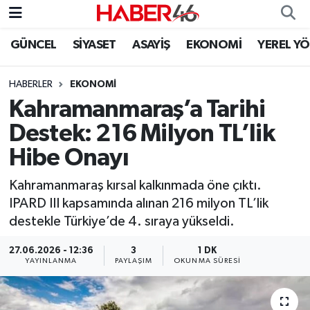
GÜNCEL
SİYASET
ASAYİŞ
EKONOMİ
YEREL Y
GÜNCEL
Nöbetçi Eczaneler
HABERLER
EKONOMI
SİYASET
Hava Durumu
Kahramanmaraş’a Tarihi
EKONOMİ
Kahramanmaraş Namaz Vakitleri
Destek: 216 Milyon TL’lik
Hibe Onayı
SPOR
Trafik Durumu
Kahramanmaraş kırsal kalkınmada öne çıktı.
YAŞAM
Süper Lig Puan Durumu ve Fikstür
IPARD III kapsamında alınan 216 milyon TL’lik
destekle Türkiye’de 4. sıraya yükseldi.
TEKNOLOJİ
Tüm Manşetler
27.06.2026 - 12:36
3
1 DK
YAYINLANMA
PAYLAŞIM
OKUNMA SÜRESI
SAĞLIK
Son Dakika Haberleri
EĞİTİM
Haber Arşivi