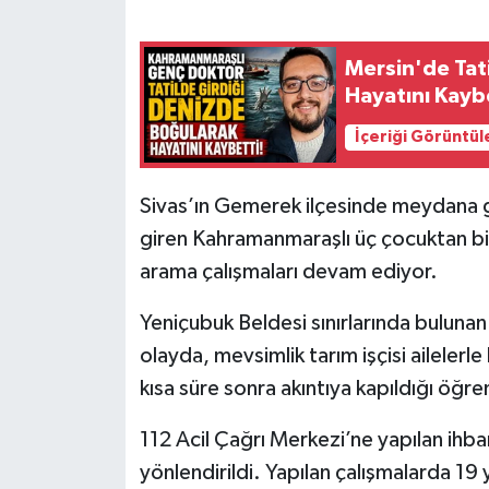
SEÇİM 2011
Mersin'de Tat
Hayatını Kayb
ÜÇÜNCÜ SAYFA
İçeriği Görüntül
BİLİMNET
Sivas’ın Gemerek ilçesinde meydana g
Yemek
giren Kahramanmaraşlı üç çocuktan biri 
arama çalışmaları devam ediyor.
SİVİL TOPLUM
Yeniçubuk Beldesi sınırlarında buluna
SEÇİM 2014
olayda, mevsimlik tarım işçisi aileler
KİM KİMDİR
kısa süre sonra akıntıya kapıldığı öğren
112 Acil Çağrı Merkezi’ne yapılan ihb
ÇEK GÖNDER
yönlendirildi. Yapılan çalışmalarda 19