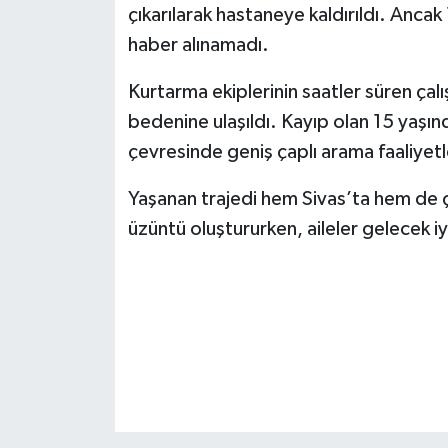
KİTAP
çıkarılarak hastaneye kaldırıldı. Ancak
haber alınamadı.
HEDEF2020
Kurtarma ekiplerinin saatler süren çal
OTOMOBİL
bedenine ulaşıldı. Kayıp olan 15 yaşınd
çevresinde geniş çaplı arama faaliyetl
MİZAH
Yaşanan trajedi hem Sivas’ta hem de 
TARİH
üzüntü oluştururken, aileler gelecek iy
Genel
Politika
YEREL
BÖLGEDEN