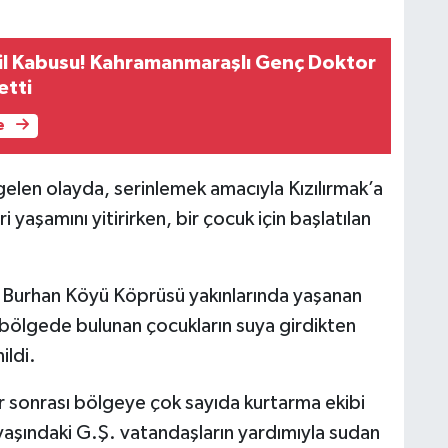
il Kabusu! Kahramanmaraşlı Genç Doktor
etti
e
elen olayda, serinlemek amacıyla Kızılırmak’a
yaşamını yitirirken, bir çocuk için başlatılan
n Burhan Köyü Köprüsü yakınlarında yaşanan
le bölgede bulunan çocukların suya girdikten
ildi.
ar sonrası bölgeye çok sayıda kurtarma ekibi
 yaşındaki G.Ş. vatandaşların yardımıyla sudan