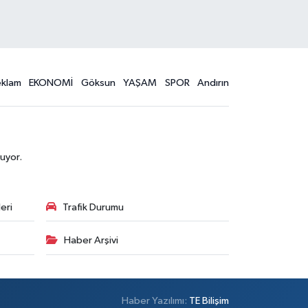
eklam
EKONOMİ
Göksun
YAŞAM
SPOR
Andırın
uyor.
eri
Trafik Durumu
Haber Arşivi
Haber Yazılımı:
TE Bilişim