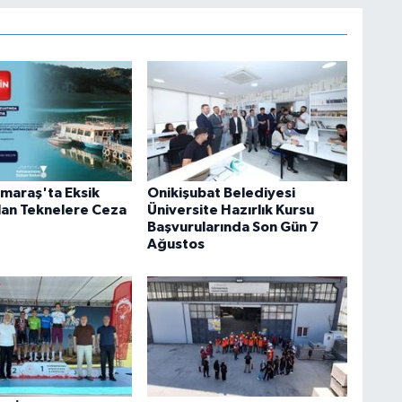
maraş'ta Eksik
Onikişubat Belediyesi
lan Teknelere Ceza
Üniversite Hazırlık Kursu
Başvurularında Son Gün 7
Ağustos