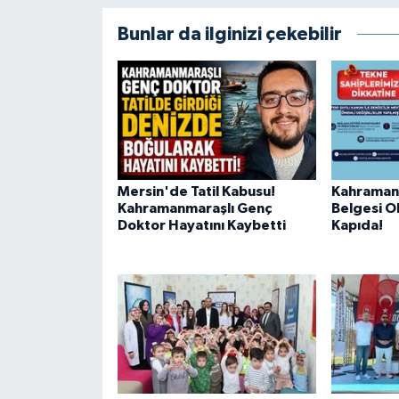
BİLİM TEKNOLOJİ
Bunlar da ilginizi çekebilir
ASAYİŞ
SEÇİM 2015
ÇEVRE
Mersin'de Tatil Kabusu!
Kahraman
BİLİM VE TEKNOLOJİ
Kahramanmaraşlı Genç
Belgesi O
Doktor Hayatını Kaybetti
Kapıda!
YARIŞMALAR
TANITIM
HABERDE İNSAN