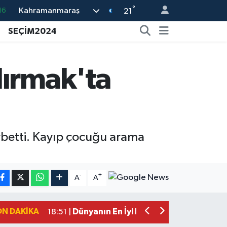
16
°
Kahramanmaraş
21
%0
SEÇİM2024
08
%0
lırmak'ta
12
70
aybetti. Kayıp çocuğu arama
Mersin'de Tatil Kabusu! Kahramanmar
19:49 |
Kahramanmaraş'ta Eksik Belgesi Ola
19:48 |
-
+
A
A
Onikişubat Belediyesi Gündüz Bakımevi
19:12 |
Kahramanmaraş'ta 29 Kilometrelik Gr
19:10 |
ON DAKIKA
Dünyanın En İyi Bisikletçileri Kahrama
18:51 |
Kahramanmaraş'ta Zehir Tacirlerine E
15:15 |