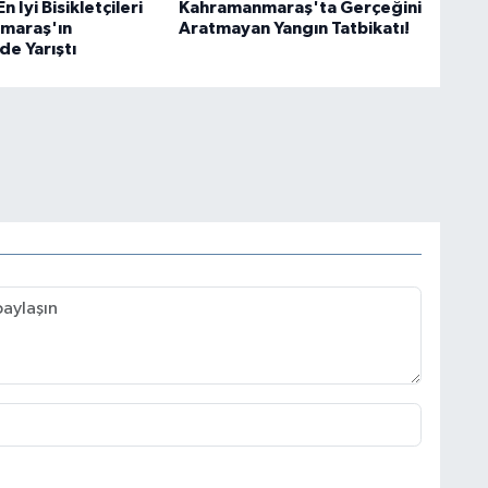
 İyi Bisikletçileri
Kahramanmaraş'ta Gerçeğini
maraş'ın
Aratmayan Yangın Tatbikatı!
de Yarıştı