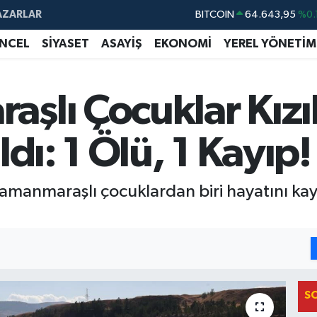
BITCOIN
64.643,95
%0.
AZARLAR
DOLAR
47,6704
NCEL
SİYASET
ASAYİŞ
EKONOMİ
YEREL YÖNETİM
EURO
55,0406
%-0.
STERLİN
64,2143
şlı Çocuklar Kızı
GRAM ALTIN
6500.87
%0.
BİST100
13.799
%
dı: 1 Ölü, 1 Kayıp!
hramanmaraşlı çocuklardan biri hayatını k
S