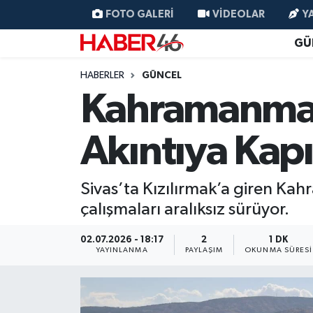
FOTO GALERI
VIDEOLAR
Y
GÜ
GÜNCEL
Nöbetçi Eczaneler
HABERLER
GÜNCEL
SİYASET
Hava Durumu
Kahramanmara
EKONOMİ
Kahramanmaraş Namaz Vakitleri
Akıntıya Kapıl
SPOR
Trafik Durumu
Sivas’ta Kızılırmak’a giren Ka
YAŞAM
Süper Lig Puan Durumu ve Fikstür
çalışmaları aralıksız sürüyor.
TEKNOLOJİ
Tüm Manşetler
02.07.2026 - 18:17
2
1 DK
YAYINLANMA
PAYLAŞIM
OKUNMA SÜRESI
SAĞLIK
Son Dakika Haberleri
EĞİTİM
Haber Arşivi