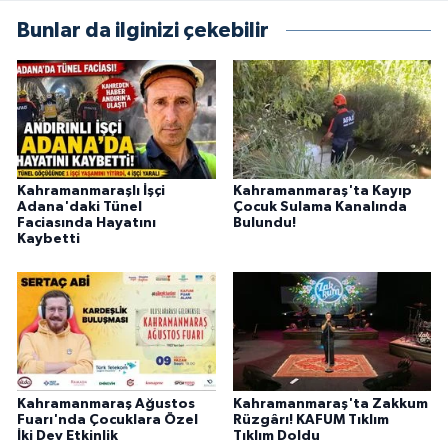
BİLİM TEKNOLOJİ
Bunlar da ilginizi çekebilir
ASAYİŞ
SEÇİM 2015
ÇEVRE
Kahramanmaraşlı İşçi
Kahramanmaraş'ta Kayıp
Adana'daki Tünel
Çocuk Sulama Kanalında
BİLİM VE TEKNOLOJİ
Faciasında Hayatını
Bulundu!
Kaybetti
YARIŞMALAR
TANITIM
HABERDE İNSAN
Kahramanmaraş Ağustos
Kahramanmaraş'ta Zakkum
Fuarı'nda Çocuklara Özel
Rüzgârı! KAFUM Tıklım
İki Dev Etkinlik
Tıklım Doldu