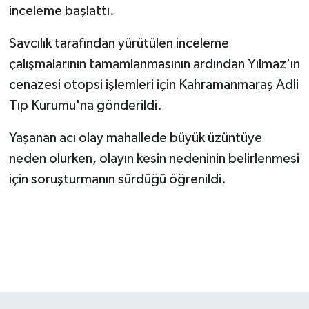
KİTAP
inceleme başlattı.
HEDEF2020
Savcılık tarafından yürütülen inceleme
çalışmalarının tamamlanmasının ardından Yılmaz'ın
OTOMOBİL
cenazesi otopsi işlemleri için Kahramanmaraş Adli
Tıp Kurumu'na gönderildi.
MİZAH
Yaşanan acı olay mahallede büyük üzüntüye
TARİH
neden olurken, olayın kesin nedeninin belirlenmesi
için soruşturmanın sürdüğü öğrenildi.
Genel
Politika
YEREL
BÖLGEDEN