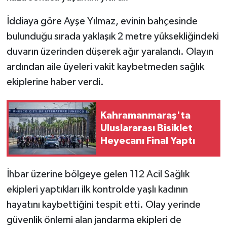
İddiaya göre Ayşe Yılmaz, evinin bahçesinde
SEÇİM 2011
bulunduğu sırada yaklaşık 2 metre yüksekliğindeki
ÜÇÜNCÜ SAYFA
duvarın üzerinden düşerek ağır yaralandı. Olayın
ardından aile üyeleri vakit kaybetmeden sağlık
BİLİMNET
ekiplerine haber verdi.
Yemek
Kahramanmaraş'ta
SİVİL TOPLUM
Uluslararası Bisiklet
Heyecanı Final Yaptı
SEÇİM 2014
İhbar üzerine bölgeye gelen 112 Acil Sağlık
KİM KİMDİR
ekipleri yaptıkları ilk kontrolde yaşlı kadının
hayatını kaybettiğini tespit etti. Olay yerinde
ÇEK GÖNDER
güvenlik önlemi alan jandarma ekipleri de