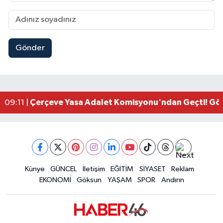
Gönder
Kahramanmaraşlı İşçi Adana'daki Tünel Faciasın
17:19 |
Kahramanmaraş'ta Kayıp Çocuk Sulama Kanalın
15:00 |
Kahramanmaraş'ta Zakkum Rüzgârı! KAFUM Tıkl
12:28 |
Kahramanmaraş'ta Kasten Öldürme ve Fuhşa Teşvi
12:18 |
Çerçeve Yasa Adalet Komisyonu'ndan Geçti! Gö
09:11 |
Kahramanmaraş'taki Okul Saldırısı TBMM Günde
09:04 |
Kahramanmaraş'ta Uluslararası Bisiklet Heyecan
22:09 |
Kahramanmaraş'ta Pusula Maraş Eğitim Merkezi
20:14 |
Kahramanmaraş'ta Tarım İçin Su Seferberliği Ba
20:05 |
Kahramanmaraş'ta 5 Kilometrelik Yolda Sıcak As
Künye
GÜNCEL
İletişim
EĞİTİM
SİYASET
Reklam
20:02 |
EKONOMİ
Göksun
YAŞAM
SPOR
Andırın