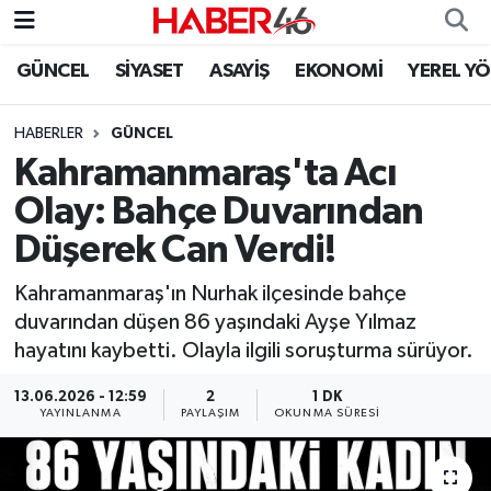
GÜNCEL
SİYASET
ASAYİŞ
EKONOMİ
YEREL Y
GÜNCEL
Nöbetçi Eczaneler
HABERLER
GÜNCEL
SİYASET
Hava Durumu
Kahramanmaraş'ta Acı
EKONOMİ
Kahramanmaraş Namaz Vakitleri
Olay: Bahçe Duvarından
Düşerek Can Verdi!
SPOR
Trafik Durumu
Kahramanmaraş'ın Nurhak ilçesinde bahçe
YAŞAM
Süper Lig Puan Durumu ve Fikstür
duvarından düşen 86 yaşındaki Ayşe Yılmaz
hayatını kaybetti. Olayla ilgili soruşturma sürüyor.
TEKNOLOJİ
Tüm Manşetler
13.06.2026 - 12:59
2
1 DK
YAYINLANMA
PAYLAŞIM
OKUNMA SÜRESI
SAĞLIK
Son Dakika Haberleri
EĞİTİM
Haber Arşivi