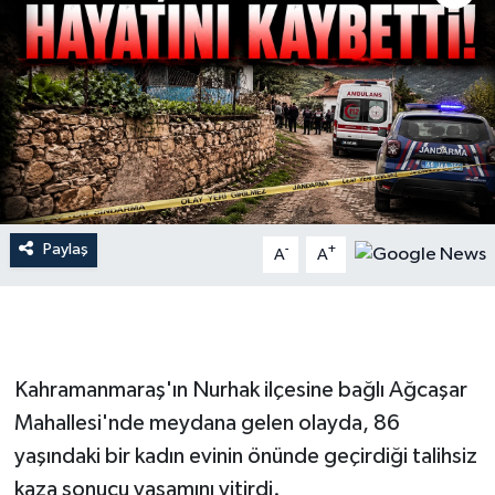
İLÇE HABERLERİ
KÜLTÜR-SANAT
KSÜ
DÜNYA
Paylaş
-
+
A
A
ROPORTAJ
MAGAZİN
KADIN-AİLE
Kahramanmaraş'ın Nurhak ilçesine bağlı Ağcaşar
Mahallesi'nde meydana gelen olayda, 86
YEREL YÖNETİM
yaşındaki bir kadın evinin önünde geçirdiği talihsiz
kaza sonucu yaşamını yitirdi.
MEDYA