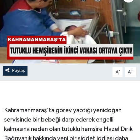
İLÇE HABERLERİ
KÜLTÜR-SANAT
KSÜ
DÜNYA
Paylaş
-
+
A
A
ROPORTAJ
MAGAZİN
KADIN-AİLE
Kahramanmaraş’ta görev yaptığı yenidoğan
servisinde bir bebeği darp ederek engelli
YEREL YÖNETİM
kalmasına neden olan tutuklu hemşire Hazel Dırık
Bağrıyanık hakkında yeni bir şiddet iddiası daha
MEDYA