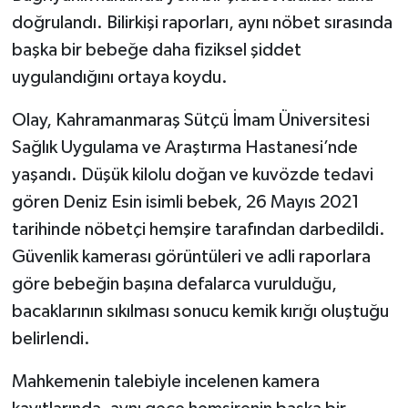
doğrulandı. Bilirkişi raporları, aynı nöbet sırasında
SEÇİM 2011
başka bir bebeğe daha fiziksel şiddet
uygulandığını ortaya koydu.
ÜÇÜNCÜ SAYFA
Olay, Kahramanmaraş Sütçü İmam Üniversitesi
BİLİMNET
Sağlık Uygulama ve Araştırma Hastanesi’nde
yaşandı. Düşük kilolu doğan ve kuvözde tedavi
Yemek
gören Deniz Esin isimli bebek, 26 Mayıs 2021
SİVİL TOPLUM
tarihinde nöbetçi hemşire tarafından darbedildi.
Güvenlik kamerası görüntüleri ve adli raporlara
SEÇİM 2014
göre bebeğin başına defalarca vurulduğu,
bacaklarının sıkılması sonucu kemik kırığı oluştuğu
KİM KİMDİR
belirlendi.
ÇEK GÖNDER
Mahkemenin talebiyle incelenen kamera