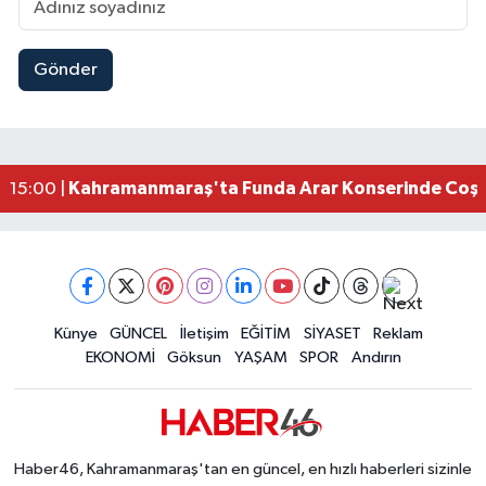
Gönder
Kahramanmaraş Elbistan’da İdris Altun Taziye ve
23:59 |
Kahramanmaraş Ağustos Fuarı'nda Ailelere Öze
23:51 |
Kahramanmaraş’ta Otomobil Yan Yattı: 3 Yaralı
23:48 |
Kahramanmaraş’ta orman yangını kontrol altına
16:48 |
Kahramanmaraş'ta Funda Arar Konserinde Coşku
15:00 |
Kahramanmaraş Depreminin Etkisi Bitmedi? Uzma
11:18 |
Kahramanmaraşlı Kaptan Bodrum'da Teknede 
09:30 |
Gaziantep Nurdağı'nda 4.5 Büyüklüğünde Depre
08:12 |
Künye
GÜNCEL
İletişim
EĞİTİM
SİYASET
Reklam
EKONOMİ
Göksun
YAŞAM
SPOR
Andırın
Haber46, Kahramanmaraş'tan en güncel, en hızlı haberleri sizinle