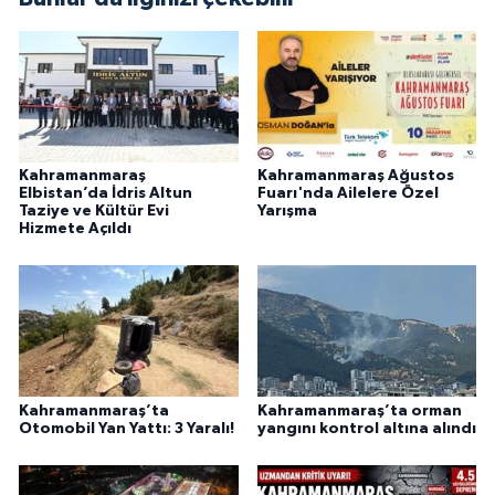
BİLİM TEKNOLOJİ
ASAYİŞ
SEÇİM 2015
Kahramanmaraş
Kahramanmaraş Ağustos
ÇEVRE
Elbistan’da İdris Altun
Fuarı'nda Ailelere Özel
Taziye ve Kültür Evi
Yarışma
Hizmete Açıldı
BİLİM VE TEKNOLOJİ
YARIŞMALAR
TANITIM
Kahramanmaraş’ta
Kahramanmaraş’ta orman
HABERDE İNSAN
Otomobil Yan Yattı: 3 Yaralı!
yangını kontrol altına alındı