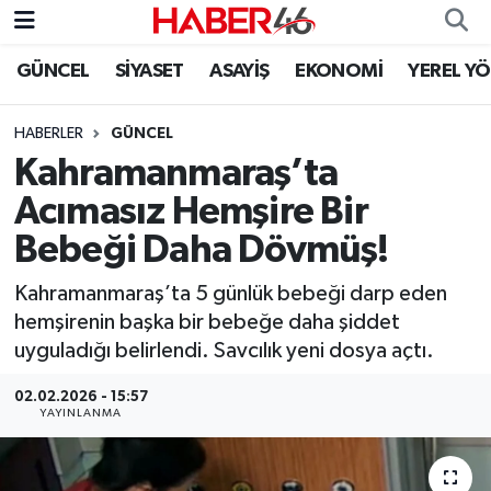
GÜNCEL
SİYASET
ASAYİŞ
EKONOMİ
YEREL Y
GÜNCEL
Nöbetçi Eczaneler
HABERLER
GÜNCEL
SİYASET
Hava Durumu
Kahramanmaraş’ta
EKONOMİ
Kahramanmaraş Namaz Vakitleri
Acımasız Hemşire Bir
Bebeği Daha Dövmüş!
SPOR
Trafik Durumu
Kahramanmaraş’ta 5 günlük bebeği darp eden
YAŞAM
Süper Lig Puan Durumu ve Fikstür
hemşirenin başka bir bebeğe daha şiddet
uyguladığı belirlendi. Savcılık yeni dosya açtı.
TEKNOLOJİ
Tüm Manşetler
02.02.2026 - 15:57
YAYINLANMA
SAĞLIK
Son Dakika Haberleri
EĞİTİM
Haber Arşivi