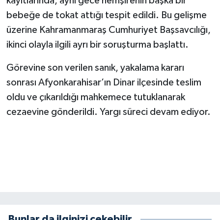
kayıtlarında, aynı gece hemşirenin başka bir
KİTAP
bebeğe de tokat attığı tespit edildi. Bu gelişme
HEDEF2020
üzerine Kahramanmaraş Cumhuriyet Başsavcılığı,
ikinci olayla ilgili ayrı bir soruşturma başlattı.
OTOMOBİL
Görevine son verilen sanık, yakalama kararı
MİZAH
sonrası Afyonkarahisar’ın Dinar ilçesinde teslim
oldu ve çıkarıldığı mahkemece tutuklanarak
TARİH
cezaevine gönderildi. Yargı süreci devam ediyor.
Genel
Politika
YEREL
BÖLGEDEN
Bunlar da ilginizi çekebilir