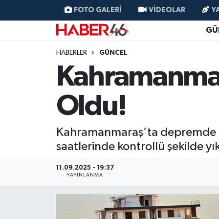
FOTO GALERI
VIDEOLAR
Y
GÜ
GÜNCEL
Nöbetçi Eczaneler
HABERLER
GÜNCEL
SİYASET
Hava Durumu
Kahramanmaraş
EKONOMİ
Kahramanmaraş Namaz Vakitleri
Oldu!
SPOR
Trafik Durumu
Kahramanmaraş’ta depremde has
YAŞAM
Süper Lig Puan Durumu ve Fikstür
saatlerinde kontrollü şekilde yık
TEKNOLOJİ
Tüm Manşetler
11.09.2025 - 19:37
YAYINLANMA
SAĞLIK
Son Dakika Haberleri
EĞİTİM
Haber Arşivi