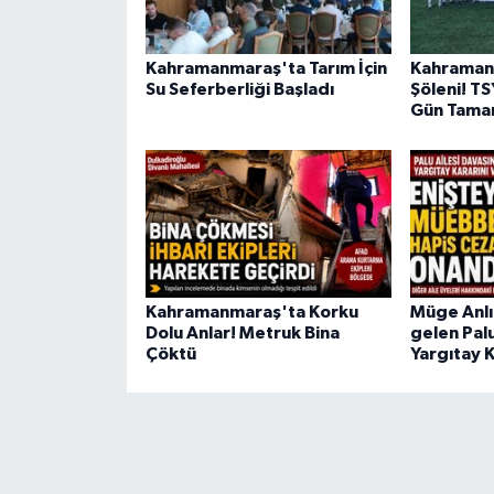
Kahramanmaraş'ta Tarım İçin
Kahraman
Su Seferberliği Başladı
Şöleni! TS
Gün Tama
Kahramanmaraş'ta Korku
Müge Anl
Dolu Anlar! Metruk Bina
gelen Palu
Çöktü
Yargıtay 