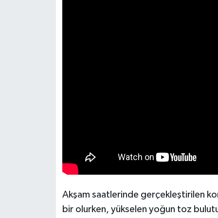
KİTAP
HEDEF2020
OTOMOBİL
MİZAH
TARİH
Genel
Politika
YEREL
Akşam saatlerinde gerçekleştirilen kon
BÖLGEDEN
bir olurken, yükselen yoğun toz bulutu