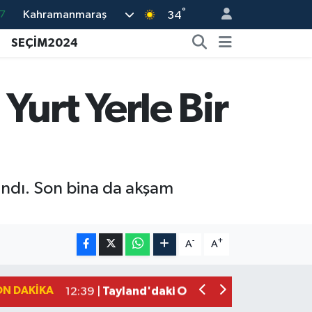
°
Kahramanmaraş
7
34
7
SEÇİM2024
5
2
urt Yerle Bir
9
2
ndı. Son bina da akşam
Kahramanmaraş'ta Tarım İçin Su Sefe
20:05 |
Kahramanmaraş'ta 5 Kilometrelik Yol
20:02 |
Kahramanmaraş'ta Şüpheli Ölüm! Uz
15:22 |
-
+
A
A
Kahramanmaraş'ta Korku Dolu Anlar!
15:10 |
Müge Anlı'da gündeme gelen Palu Aile
12:48 |
ON DAKIKA
Tayland'daki Okul Saldırısı Kahraman
12:39 |
Kahramanmaraş'taki Okul Saldırısı Sonr
12:31 |