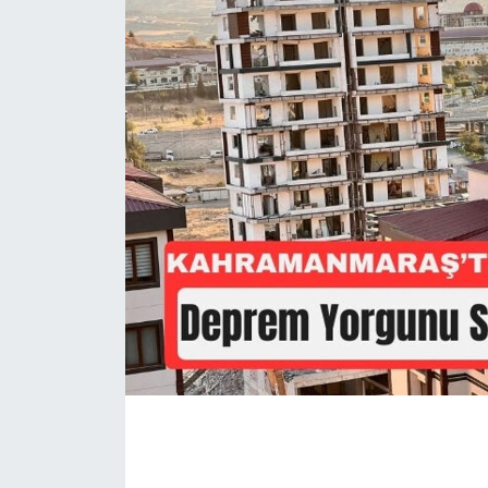
İLÇE HABERLERİ
KÜLTÜR-SANAT
KSÜ
DÜNYA
ROPORTAJ
MAGAZİN
KADIN-AİLE
YEREL YÖNETİM
MEDYA