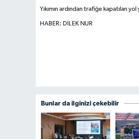
BİLİM TEKNOLOJİ
Yıkımın ardından trafiğe kapatılan yol 
ASAYİŞ
HABER: DİLEK NUR
SEÇİM 2015
ÇEVRE
BİLİM VE TEKNOLOJİ
YARIŞMALAR
TANITIM
Bunlar da ilginizi çekebilir
HABERDE İNSAN