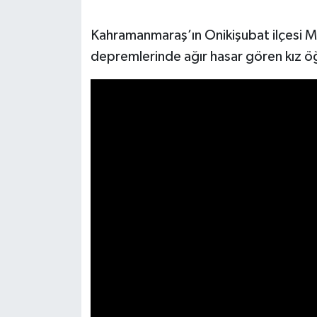
SEÇİM 2011
Kahramanmaraş’ın Onikişubat ilçesi M
depremlerinde ağır hasar gören kız öğr
ÜÇÜNCÜ SAYFA
BİLİMNET
Yemek
SİVİL TOPLUM
SEÇİM 2014
KİM KİMDİR
ÇEK GÖNDER