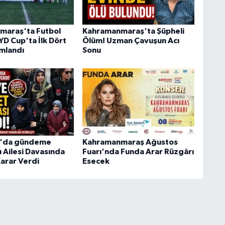
maraş'ta Futbol
Kahramanmaraş'ta Şüpheli
YD Cup'ta İlk Dört
Ölüm! Uzman Çavuşun Acı
mlandı
Sonu
ı'da gündeme
Kahramanmaraş Ağustos
 Ailesi Davasında
Fuarı'nda Funda Arar Rüzgârı
Karar Verdi
Esecek