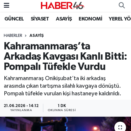
GÜNCEL
SİYASET
ASAYİŞ
EKONOMİ
YEREL Y
GÜNCEL
Nöbetçi Eczaneler
HABERLER
ASAYİŞ
SİYASET
Hava Durumu
Kahramanmaraş’ta
EKONOMİ
Kahramanmaraş Namaz Vakitleri
Arkadaş Kavgası Kanlı Bitti:
Pompalı Tüfekle Vurdu
SPOR
Trafik Durumu
Kahramanmaraş Onikişubat’ta iki arkadaş
YAŞAM
Süper Lig Puan Durumu ve Fikstür
arasında çıkan tartışma silahlı kavgaya dönüştü.
Pompalı tüfekle vurulan kişi hastaneye kaldırıldı.
TEKNOLOJİ
Tüm Manşetler
21.06.2026 - 14:12
1 DK
YAYINLANMA
OKUNMA SÜRESI
SAĞLIK
Son Dakika Haberleri
EĞİTİM
Haber Arşivi