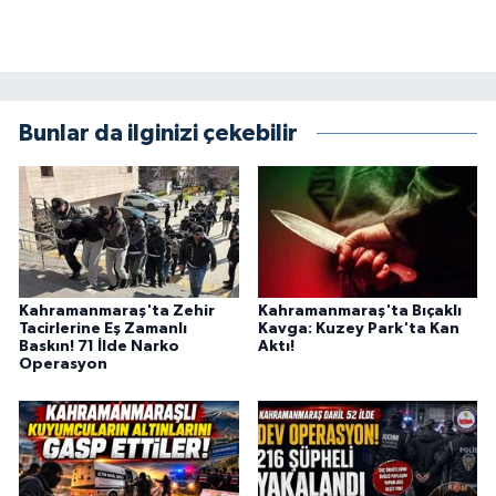
BİLİM TEKNOLOJİ
ASAYİŞ
Bunlar da ilginizi çekebilir
SEÇİM 2015
ÇEVRE
BİLİM VE TEKNOLOJİ
YARIŞMALAR
Kahramanmaraş'ta Zehir
Kahramanmaraş'ta Bıçaklı
Tacirlerine Eş Zamanlı
Kavga: Kuzey Park'ta Kan
Baskın! 71 İlde Narko
Aktı!
TANITIM
Operasyon
HABERDE İNSAN