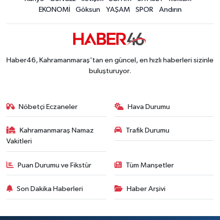
EKONOMİ
Göksun
YAŞAM
SPOR
Andırın
Kahramanmaraş'ta 45 Milyon TL'lik Yatırım Tam
13:55 |
KAFUM'da Rock Gecesi! Zakkum Kahramanmaraş
13:53 |
Kahramanmaraş-Göksun Yolunu Kullananlar Dik
13:27 |
Kahramanmaraş'ta Fabrika Alevlere Teslim Oldu!
11:45 |
Haber46, Kahramanmaraş'tan en güncel, en hızlı haberleri sizinle
Kahramanmaraş'ın Tarihi Mirası İçin Ankara'da Kr
22:09 |
buluşturuyor.
Kahramanmaraş'ta Gazneliler Caddesi Yeni Yüzü
21:56 |
Kahramanmaraş'ta Acı Son! Kayıp Yaşlı Adam Be
21:05 |
Nöbetçi Eczaneler
Hava Durumu
Kahramanmaraş Namaz
Trafik Durumu
Vakitleri
Puan Durumu ve Fikstür
Tüm Manşetler
Son Dakika Haberleri
Haber Arşivi