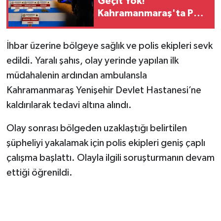
Geçit Yok!
KİTAP
Kahramanmaraş'ta Peş
Peşe Baskınlar
HEDEF2020
İhbar üzerine bölgeye sağlık ve polis ekipleri sevk
OTOMOBİL
edildi. Yaralı şahıs, olay yerinde yapılan ilk
müdahalenin ardından ambulansla
MİZAH
Kahramanmaraş Yenişehir Devlet Hastanesi’ne
TARİH
kaldırılarak tedavi altına alındı.
Olay sonrası bölgeden uzaklaştığı belirtilen
Genel
şüpheliyi yakalamak için polis ekipleri geniş çaplı
Politika
çalışma başlattı. Olayla ilgili soruşturmanın devam
ettiği öğrenildi.
YEREL
BÖLGEDEN