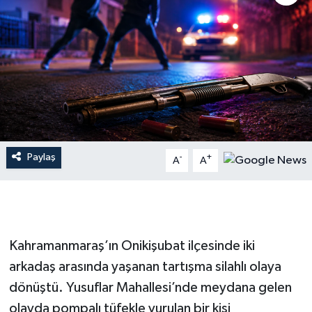
İLÇE HABERLERİ
KÜLTÜR-SANAT
KSÜ
DÜNYA
Paylaş
-
+
A
A
ROPORTAJ
MAGAZİN
KADIN-AİLE
Kahramanmaraş’ın Onikişubat ilçesinde iki
arkadaş arasında yaşanan tartışma silahlı olaya
YEREL YÖNETİM
dönüştü. Yusuflar Mahallesi’nde meydana gelen
olayda pompalı tüfekle vurulan bir kişi
MEDYA