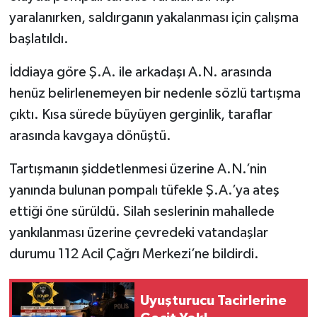
yaralanırken, saldırganın yakalanması için çalışma
SEÇİM 2011
başlatıldı.
ÜÇÜNCÜ SAYFA
İddiaya göre Ş.A. ile arkadaşı A.N. arasında
henüz belirlenemeyen bir nedenle sözlü tartışma
BİLİMNET
çıktı. Kısa sürede büyüyen gerginlik, taraflar
arasında kavgaya dönüştü.
Yemek
Tartışmanın şiddetlenmesi üzerine A.N.’nin
SİVİL TOPLUM
yanında bulunan pompalı tüfekle Ş.A.’ya ateş
ettiği öne sürüldü. Silah seslerinin mahallede
SEÇİM 2014
yankılanması üzerine çevredeki vatandaşlar
KİM KİMDİR
durumu 112 Acil Çağrı Merkezi’ne bildirdi.
ÇEK GÖNDER
Uyuşturucu Tacirlerine