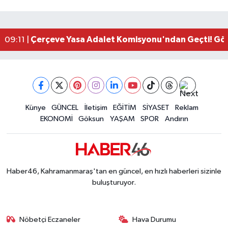
Kahramanmaraş'ta Zakkum Rüzgârı! KAFUM Tıkl
12:28 |
Kahramanmaraş'ta Kasten Öldürme ve Fuhşa Teşvi
12:18 |
Çerçeve Yasa Adalet Komisyonu'ndan Geçti! Gö
09:11 |
Kahramanmaraş'taki Okul Saldırısı TBMM Günde
09:04 |
Kahramanmaraş'ta Uluslararası Bisiklet Heyecan
22:09 |
Kahramanmaraş'ta Pusula Maraş Eğitim Merkezi
20:14 |
Kahramanmaraş'ta Tarım İçin Su Seferberliği Ba
20:05 |
Kahramanmaraş'ta 5 Kilometrelik Yolda Sıcak As
Künye
GÜNCEL
İletişim
EĞİTİM
SİYASET
Reklam
20:02 |
EKONOMİ
Göksun
YAŞAM
SPOR
Andırın
Haber46, Kahramanmaraş'tan en güncel, en hızlı haberleri sizinle
buluşturuyor.
Nöbetçi Eczaneler
Hava Durumu