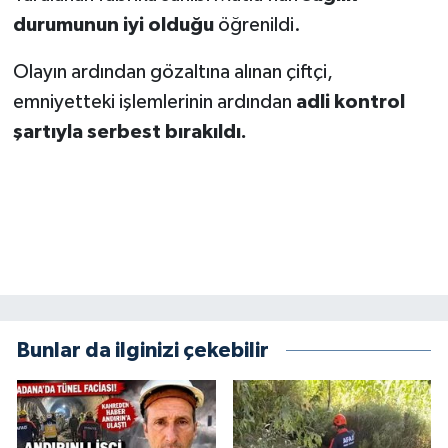
BİLİM TEKNOLOJİ
durumunun iyi olduğu
öğrenildi.
ASAYİŞ
Olayın ardından gözaltına alınan çiftçi,
emniyetteki işlemlerinin ardından
adli kontrol
SEÇİM 2015
şartıyla serbest bırakıldı.
ÇEVRE
BİLİM VE TEKNOLOJİ
YARIŞMALAR
TANITIM
Bunlar da ilginizi çekebilir
HABERDE İNSAN