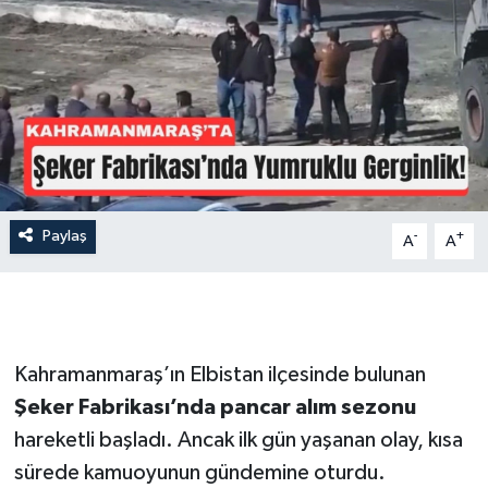
İLÇE HABERLERİ
KÜLTÜR-SANAT
KSÜ
DÜNYA
Paylaş
-
+
A
A
ROPORTAJ
MAGAZİN
KADIN-AİLE
Kahramanmaraş’ın Elbistan ilçesinde bulunan
Şeker Fabrikası’nda pancar alım sezonu
YEREL YÖNETİM
hareketli başladı. Ancak ilk gün yaşanan olay, kısa
sürede kamuoyunun gündemine oturdu.
MEDYA