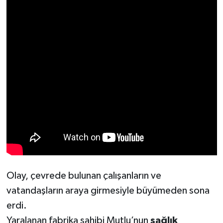
KİTAP
HEDEF2020
OTOMOBİL
MİZAH
TARİH
Genel
Politika
Olay, çevrede bulunan çalışanların ve
YEREL
vatandaşların araya girmesiyle büyümeden sona
erdi.
BÖLGEDEN
Yaralanan fabrika sahibi Mutlu’nun
sağlık