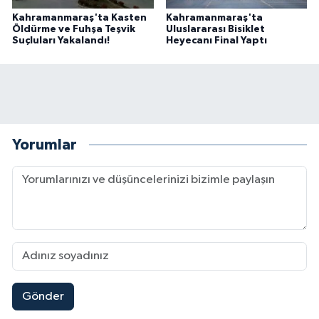
Kahramanmaraş'ta Kasten
Kahramanmaraş'ta
Öldürme ve Fuhşa Teşvik
Uluslararası Bisiklet
Suçluları Yakalandı!
Heyecanı Final Yaptı
Yorumlar
Gönder
Kahramanmaraşlı İşçi Adana'daki Tünel Faciasın
17:19 |
Kahramanmaraş'ta Kayıp Çocuk Sulama Kanalın
15:00 |