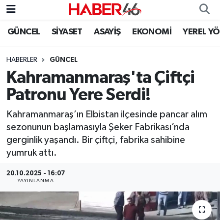
GÜNCEL
SİYASET
ASAYİŞ
EKONOMİ
YEREL Y
GÜNCEL
Nöbetçi Eczaneler
HABERLER
GÜNCEL
SİYASET
Hava Durumu
Kahramanmaraş'ta Çiftçi
EKONOMİ
Kahramanmaraş Namaz Vakitleri
Patronu Yere Serdi!
SPOR
Trafik Durumu
Kahramanmaraş’ın Elbistan ilçesinde pancar alım
sezonunun başlamasıyla Şeker Fabrikası’nda
YAŞAM
Süper Lig Puan Durumu ve Fikstür
gerginlik yaşandı. Bir çiftçi, fabrika sahibine
yumruk attı.
TEKNOLOJİ
Tüm Manşetler
20.10.2025 - 16:07
YAYINLANMA
SAĞLIK
Son Dakika Haberleri
EĞİTİM
Haber Arşivi