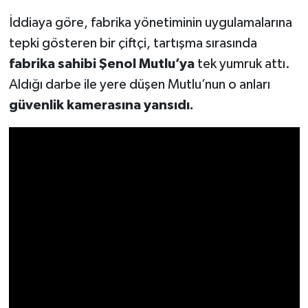
İddiaya göre, fabrika yönetiminin uygulamalarına
SEÇİM 2011
tepki gösteren bir çiftçi, tartışma sırasında
fabrika sahibi Şenol Mutlu’ya
tek yumruk attı.
ÜÇÜNCÜ SAYFA
Aldığı darbe ile yere düşen Mutlu’nun o anları
BİLİMNET
güvenlik kamerasına yansıdı.
Yemek
SİVİL TOPLUM
SEÇİM 2014
KİM KİMDİR
ÇEK GÖNDER