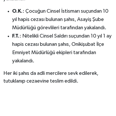
O.K.
: Çocuğun Cinsel İstismarı suçundan 10
SEÇİM 2011
yıl hapis cezası bulunan şahıs, Asayiş Şube
ÜÇÜNCÜ SAYFA
Müdürlüğü görevlileri tarafından yakalandı.
F.T.
: Nitelikli Cinsel Saldırı suçundan 10 yıl 1 ay
BİLİMNET
hapis cezası bulunan şahıs, Onikişubat İlçe
Yemek
Emniyet Müdürlüğü ekipleri tarafından
yakalandı.
SİVİL TOPLUM
Her iki şahıs da adli mercilere sevk edilerek,
SEÇİM 2014
tutuklanıp cezaevine teslim edildi.
KİM KİMDİR
ÇEK GÖNDER