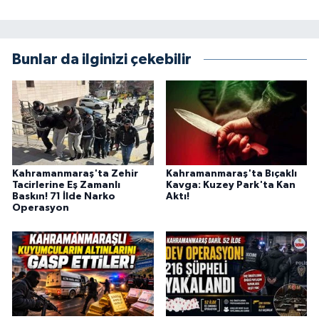
KİTAP
HEDEF2020
Bunlar da ilginizi çekebilir
OTOMOBİL
MİZAH
TARİH
Kahramanmaraş'ta Zehir
Kahramanmaraş'ta Bıçaklı
Tacirlerine Eş Zamanlı
Kavga: Kuzey Park'ta Kan
Genel
Baskın! 71 İlde Narko
Aktı!
Operasyon
Politika
YEREL
BÖLGEDEN