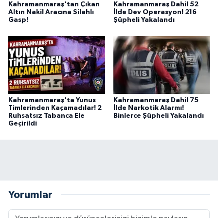
Kahramanmaraş'tan Çıkan
Kahramanmaraş Dahil 52
BİLİM TEKNOLOJİ
Altın Nakil Aracına Silahlı
İlde Dev Operasyon! 216
Gasp!
Şüpheli Yakalandı
ASAYİŞ
SEÇİM 2015
ÇEVRE
Kahramanmaraş'ta Yunus
Kahramanmaraş Dahil 75
BİLİM VE TEKNOLOJİ
Timlerinden Kaçamadılar! 2
İlde Narkotik Alarmı!
Ruhsatsız Tabanca Ele
Binlerce Şüpheli Yakalandı
Geçirildi
YARIŞMALAR
TANITIM
HABERDE İNSAN
Yorumlar