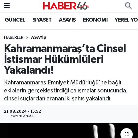
GÜNCEL
SİYASET
ASAYİŞ
EKONOMİ
YEREL Y
GÜNCEL
Nöbetçi Eczaneler
HABERLER
ASAYİŞ
SİYASET
Hava Durumu
Kahramanmaraş’ta Cinsel
EKONOMİ
Kahramanmaraş Namaz Vakitleri
İstismar Hükümlüleri
Yakalandı!
SPOR
Trafik Durumu
Kahramanmaraş Emniyet Müdürlüğü'ne bağlı
YAŞAM
Süper Lig Puan Durumu ve Fikstür
ekiplerin gerçekleştirdiği çalışmalar sonucunda,
cinsel suçlardan aranan iki şahıs yakalandı
TEKNOLOJİ
Tüm Manşetler
21.08.2024 - 15:52
YAYINLANMA
SAĞLIK
Son Dakika Haberleri
EĞİTİM
Haber Arşivi