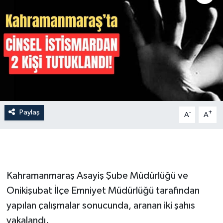
İLÇE HABERLERİ
KÜLTÜR-SANAT
KSÜ
DÜNYA
Paylaş
-
+
A
A
ROPORTAJ
MAGAZİN
KADIN-AİLE
Kahramanmaraş Asayiş Şube Müdürlüğü ve
Onikişubat İlçe Emniyet Müdürlüğü tarafından
YEREL YÖNETİM
yapılan çalışmalar sonucunda, aranan iki şahıs
yakalandı.
MEDYA