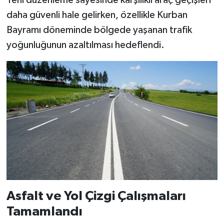
Yeni düzenleme sayesinde karşılıklı araç geçişleri
BİLİM TEKNOLOJİ
daha güvenli hale gelirken, özellikle Kurban
Bayramı döneminde bölgede yaşanan trafik
ASAYİŞ
yoğunluğunun azaltılması hedeflendi.
SEÇİM 2015
ÇEVRE
BİLİM VE TEKNOLOJİ
YARIŞMALAR
TANITIM
HABERDE İNSAN
Asfalt ve Yol Çizgi Çalışmaları
Tamamlandı