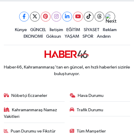
Narkotikten Peş Peşe Operasyon! Kahramanmara
12:28 |
Dedublüman KAFUM'u Salladı! Kahramanmaraş
12:20 |
Kahramanmaraşlı Şehit Aileleri Cumhurbaşkanı E
12:08 |
Kahramanmaraş Ticaret ve Sanayi Odası Yeni Bin
Künye
GÜNCEL
İletişim
EĞİTİM
SİYASET
Reklam
12:01 |
EKONOMİ
Göksun
YAŞAM
SPOR
Andırın
Haber46, Kahramanmaraş'tan en güncel, en hızlı haberleri sizinle
buluşturuyor.
Nöbetçi Eczaneler
Hava Durumu
Kahramanmaraş Namaz
Trafik Durumu
Vakitleri
Puan Durumu ve Fikstür
Tüm Manşetler