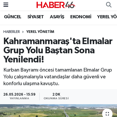
GÜNCEL
SİYASET
ASAYİŞ
EKONOMİ
YEREL Y
GÜNCEL
Nöbetçi Eczaneler
HABERLER
YEREL YÖNETİM
SİYASET
Hava Durumu
Kahramanmaraş'ta Elmalar
EKONOMİ
Kahramanmaraş Namaz Vakitleri
Grup Yolu Baştan Sona
Yenilendi!
SPOR
Trafik Durumu
Kurban Bayramı öncesi tamamlanan Elmalar Grup
YAŞAM
Süper Lig Puan Durumu ve Fikstür
Yolu çalışmalarıyla vatandaşlar daha güvenli ve
konforlu ulaşıma kavuştu.
TEKNOLOJİ
Tüm Manşetler
26.05.2026 - 15:59
2 DK
YAYINLANMA
OKUNMA SÜRESI
SAĞLIK
Son Dakika Haberleri
EĞİTİM
Haber Arşivi