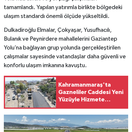
tamamlandı. Yapılan yatırımla birlikte bölgedeki
SEÇİM 2011
ulaşım standardı önemli ölçüde yükseltildi.
ÜÇÜNCÜ SAYFA
Dulkadiroğlu Elmalar, Çokyaşar, Yusufhacılı,
Bulanık ve Peynirdere mahallelerini Gaziantep
BİLİMNET
Yolu’na bağlayan grup yolunda gerçekleştirilen
çalışmalar sayesinde vatandaşlar daha güvenli ve
Yemek
konforlu ulaşım imkanına kavuştu.
SİVİL TOPLUM
Kahramanmaraş'ta
SEÇİM 2014
Gazneliler Caddesi Yeni
Yüzüyle Hizmete
KİM KİMDİR
Hazırlanıyor
ÇEK GÖNDER