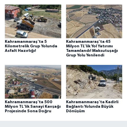
Kahramanmaraş'ta 5
Kahramanmaraş’ta 45
Kilometrelik Grup Yolunda
Milyon TL’lik Yol Yatırımı
Asfalt Hazırlığı!
Tamamlandı! Maksutuşağı
Grup Yolu Yenilendi
Kahramanmaraş'ta 500
Kahramanmaraş'ta Kadirli
Milyon TL'lik Sanayi Kavşağı
Bağlantı Yolunda Büyük
Projesinde Sona Doğru
Dönüşüm