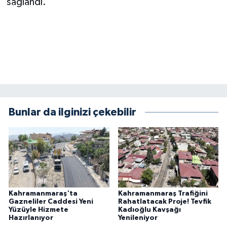
sağlandı.
Bunlar da ilginizi çekebilir
Kahramanmaraş'ta
Kahramanmaraş Trafiğini
Gazneliler Caddesi Yeni
Rahatlatacak Proje! Tevfik
Yüzüyle Hizmete
Kadıoğlu Kavşağı
Hazırlanıyor
Yenileniyor