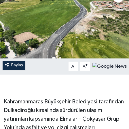
İLÇE HABERLERİ
KÜLTÜR-SANAT
KSÜ
DÜNYA
Paylaş
-
+
A
A
ROPORTAJ
MAGAZİN
KADIN-AİLE
Kahramanmaraş Büyükşehir Belediyesi tarafından
Dulkadiroğlu kırsalında sürdürülen ulaşım
YEREL YÖNETİM
yatırımları kapsamında Elmalar – Çokyaşar Grup
Yolu’nda asfalt ve yol çizgi çalışmaları
MEDYA