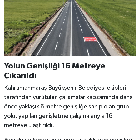
KİTAP
HEDEF2020
OTOMOBİL
MİZAH
Yolun Genişliği 16 Metreye
TARİH
Çıkarıldı
Genel
Kahramanmaraş Büyükşehir Belediyesi ekipleri
tarafından yürütülen çalışmalar kapsamında daha
Politika
önce yaklaşık 6 metre genişliğe sahip olan grup
YEREL
yolu, yapılan genişletme çalışmalarıyla 16
metreye ulaştırıldı.
BÖLGEDEN