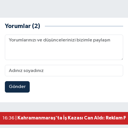
Yorumlar (2)
Gönder
Kahramanmaraş'ta Fabrika Alevlere Teslim Oldu!
11:45 |
Kahramanmaraş'ın Tarihi Mirası İçin Ankara'da Kr
22:09 |
Kahramanmaraş'ta Gazneliler Caddesi Yeni Yüzü
21:56 |
Kahramanmaraş'ta Acı Son! Kayıp Yaşlı Adam Be
21:05 |
Kahramanmaraş'ta İş Kazası Can Aldı: Reklam P
16:36 |
Kahramanmaraş'ta Alternatif Rock Gecesi: Madr
12:44 |