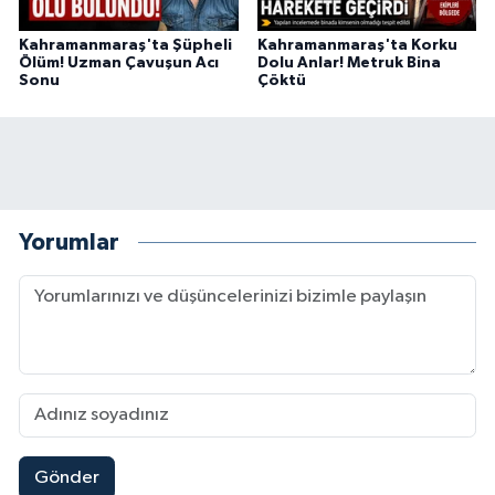
Kahramanmaraş'ta Şüpheli
Kahramanmaraş'ta Korku
Ölüm! Uzman Çavuşun Acı
Dolu Anlar! Metruk Bina
Sonu
Çöktü
Yorumlar
Gönder
Çerçeve Yasa Adalet Komisyonu'ndan Geçti! Gö
09:11 |