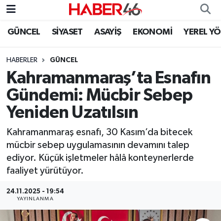
GÜNCEL
SİYASET
ASAYİŞ
EKONOMİ
YEREL Y
GÜNCEL
Nöbetçi Eczaneler
HABERLER
GÜNCEL
SİYASET
Hava Durumu
Kahramanmaraş’ta Esnafın
EKONOMİ
Kahramanmaraş Namaz Vakitleri
Gündemi: Mücbir Sebep
Yeniden Uzatılsın
SPOR
Trafik Durumu
Kahramanmaraş esnafı, 30 Kasım’da bitecek
YAŞAM
Süper Lig Puan Durumu ve Fikstür
mücbir sebep uygulamasının devamını talep
ediyor. Küçük işletmeler hâlâ konteynerlerde
TEKNOLOJİ
Tüm Manşetler
faaliyet yürütüyor.
SAĞLIK
Son Dakika Haberleri
24.11.2025 - 19:54
YAYINLANMA
EĞİTİM
Haber Arşivi