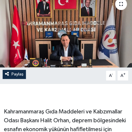
İLÇE HABERLERİ
KÜLTÜR-SANAT
KSÜ
DÜNYA
ROPORTAJ
Paylaş
-
+
A
A
MAGAZİN
KADIN-AİLE
Kahramanmaraş Gıda Maddeleri ve Kabzımallar
YEREL YÖNETİM
Odası Başkanı Halit Orhan, deprem bölgesindeki
esnafın ekonomik yükünün hafifletilmesi için
MEDYA