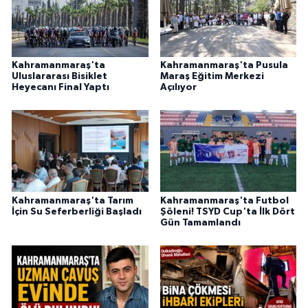
BİLİM TEKNOLOJİ
ASAYİŞ
Kahramanmaraş'ta
Kahramanmaraş'ta Pusula
Uluslararası Bisiklet
Maraş Eğitim Merkezi
SEÇİM 2015
Heyecanı Final Yaptı
Açılıyor
ÇEVRE
BİLİM VE TEKNOLOJİ
YARIŞMALAR
Kahramanmaraş'ta Tarım
Kahramanmaraş'ta Futbol
İçin Su Seferberliği Başladı
Şöleni! TSYD Cup'ta İlk Dört
TANITIM
Gün Tamamlandı
HABERDE İNSAN