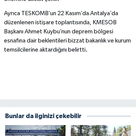
KİTAP
Ayrıca TESKOMB’un 22 Kasım’da Antalya’da
HEDEF2020
düzenlenen istişare toplantısında, KMESOB
Başkanı Ahmet Kuybu’nun deprem bölgesi
OTOMOBİL
esnafına dair beklentileri bizzat bakanlık ve kurum
MİZAH
temsilcilerine aktardığını belirtti.
TARİH
Genel
Politika
YEREL
Bunlar da ilginizi çekebilir
BÖLGEDEN