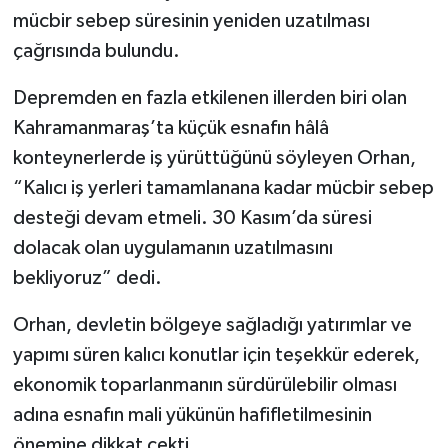
mücbir sebep süresinin yeniden uzatılması
SEÇİM 2011
çağrısında bulundu.
Depremden en fazla etkilenen illerden biri olan
ÜÇÜNCÜ SAYFA
Kahramanmaraş’ta küçük esnafın hâlâ
BİLİMNET
konteynerlerde iş yürüttüğünü söyleyen Orhan,
“Kalıcı iş yerleri tamamlanana kadar mücbir sebep
Yemek
desteği devam etmeli. 30 Kasım’da süresi
dolacak olan uygulamanın uzatılmasını
SİVİL TOPLUM
bekliyoruz” dedi.
SEÇİM 2014
Orhan, devletin bölgeye sağladığı yatırımlar ve
KİM KİMDİR
yapımı süren kalıcı konutlar için teşekkür ederek,
ekonomik toparlanmanın sürdürülebilir olması
ÇEK GÖNDER
adına esnafın mali yükünün hafifletilmesinin
önemine dikkat çekti.