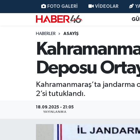
FOTO GALERI
VIDEOLAR
Y
GÜ
GÜNCEL
Nöbetçi Eczaneler
HABERLER
ASAYİŞ
SİYASET
Hava Durumu
Kahramanmara
EKONOMİ
Kahramanmaraş Namaz Vakitleri
Deposu Ortay
SPOR
Trafik Durumu
Kahramanmaraş’ta jandarma oper
YAŞAM
Süper Lig Puan Durumu ve Fikstür
2’si tutuklandı.
TEKNOLOJİ
Tüm Manşetler
18.09.2025 - 21:05
YAYINLANMA
SAĞLIK
Son Dakika Haberleri
EĞİTİM
Haber Arşivi