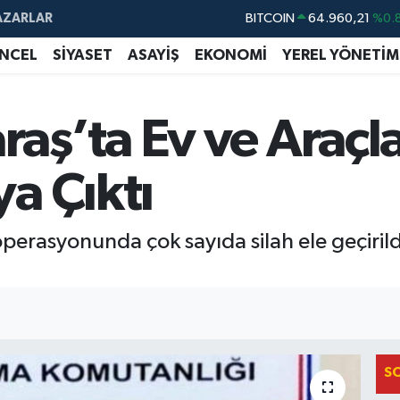
AZARLAR
DOLAR
47,7436
%0.
NCEL
SİYASET
ASAYİŞ
EKONOMİ
YEREL YÖNETİM
EURO
55,2510
%0.
STERLİN
64,4811
%0.
ş’ta Ev ve Araçla
GRAM ALTIN
6648.99
%2.
BİST100
13.779
%-
a Çıktı
asyonunda çok sayıda silah ele geçirildi.
S