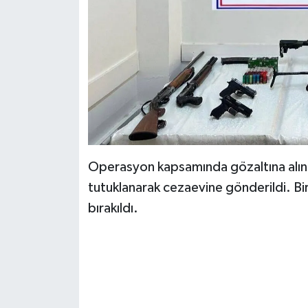
KİTAP
HEDEF2020
OTOMOBİL
MİZAH
TARİH
Operasyon kapsamında gözaltına alınan
Genel
tutuklanarak cezaevine gönderildi. Bir 
bırakıldı.
Politika
YEREL
BÖLGEDEN