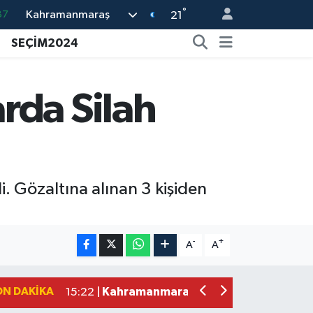
°
Kahramanmaraş
21
18
SEÇİM2024
32
38
rda Silah
59
14
 Gözaltına alınan 3 kişiden
Kahramanmaraş'ta Uluslararası Bisikl
22:09 |
Kahramanmaraş'ta Pusula Maraş Eğit
20:14 |
-
+
A
A
Kahramanmaraş'ta Tarım İçin Su Sefe
20:05 |
Kahramanmaraş'ta 5 Kilometrelik Yol
20:02 |
ON DAKIKA
Kahramanmaraş'ta Şüpheli Ölüm! Uz
15:22 |
Kahramanmaraş'ta Korku Dolu Anlar!
15:10 |