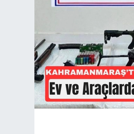
İLÇE HABERLERİ
KÜLTÜR-SANAT
KSÜ
DÜNYA
ROPORTAJ
MAGAZİN
KADIN-AİLE
YEREL YÖNETİM
MEDYA