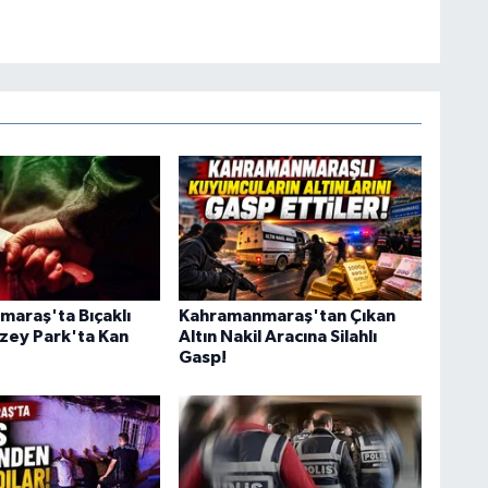
araş'ta Bıçaklı
Kahramanmaraş'tan Çıkan
zey Park'ta Kan
Altın Nakil Aracına Silahlı
Gasp!