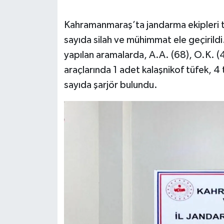
SEÇİM 2011
Kahramanmaraş’ta jandarma ekipleri 
sayıda silah ve mühimmat ele geçirildi
ÜÇÜNCÜ SAYFA
yapılan aramalarda, A.A. (68), O.K. (42)
araçlarında 1 adet kalaşnikof tüfek, 4
BİLİMNET
sayıda şarjör bulundu.
Yemek
SİVİL TOPLUM
SEÇİM 2014
KİM KİMDİR
ÇEK GÖNDER