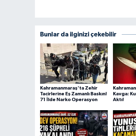
BİLİM TEKNOLOJİ
ASAYİŞ
Bunlar da ilginizi çekebilir
SEÇİM 2015
ÇEVRE
BİLİM VE TEKNOLOJİ
YARIŞMALAR
Kahramanmaraş'ta Zehir
Kahramanm
Tacirlerine Eş Zamanlı Baskın!
Kavga: Ku
TANITIM
71 İlde Narko Operasyon
Aktı!
HABERDE İNSAN