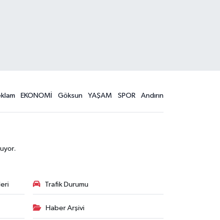
eklam
EKONOMİ
Göksun
YAŞAM
SPOR
Andırın
uyor.
eri
Trafik Durumu
Haber Arşivi