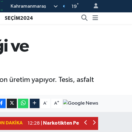
°
Kahramanmaraş
18
19
22
SEÇİM2024
54
%0
i ve
66
05
n üretim yapıyor. Tesis, asfalt
Kahramanmaraş'ın Tarihi Mirası İçin A
22:09 |
Kahramanmaraş'ta Gazneliler Caddesi
21:56 |
Kahramanmaraş'ta Acı Son! Kayıp Yaş
21:05 |
-
+
A
A
Kahramanmaraş'ta İş Kazası Can Aldı
16:36 |
Kahramanmaraş'ta Alternatif Rock Ge
12:44 |
ON DAKIKA
Narkotikten Peş Peşe Operasyon! Ka
12:28 |
Dedublüman KAFUM'u Salladı! Kahr
12:20 |