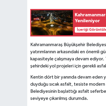
SEÇİM 2011
Kahramanmaraş
Yenileniyor
ÜÇÜNCÜ SAYFA
İçeriği Görüntül
BİLİMNET
Kahramanmaraş Büyükşehir Belediyesi 
Yemek
yatırımlarının arkasındaki en önemli gü
kapasiteyle çalışmaya devam ediyor. Tü
SİVİL TOPLUM
şehirdeki yol projeleri için gerekli asf
SEÇİM 2014
Kentin dört bir yanında devam eden yo
KİM KİMDİR
duyduğu sıcak asfalt, tesiste modern 
Belediyesinin başlattığı asfalt seferb
ÇEK GÖNDER
seviyeye çıkarılmış durumda.