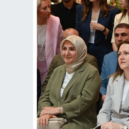
KİTAP
HEDEF2020
OTOMOBİL
MİZAH
TARİH
Genel
Politika
YEREL
BÖLGEDEN