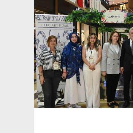
İLÇE HABERLERİ
KÜLTÜR-SANAT
KSÜ
DÜNYA
ROPORTAJ
MAGAZİN
KADIN-AİLE
YEREL YÖNETİM
MEDYA