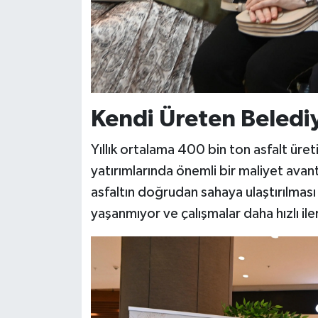
BİLİM TEKNOLOJİ
ASAYİŞ
SEÇİM 2015
Kendi Üreten Beledi
ÇEVRE
Yıllık ortalama 400 bin ton asfalt üret
BİLİM VE TEKNOLOJİ
yatırımlarında önemli bir maliyet avan
asfaltın doğrudan sahaya ulaştırılmas
YARIŞMALAR
yaşanmıyor ve çalışmalar daha hızlı iler
TANITIM
HABERDE İNSAN