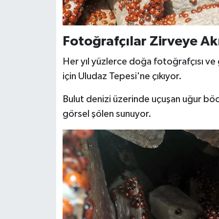
BİLİM TEKNOLOJİ
ASAYİŞ
Fotoğrafçılar Zirveye Ak
SEÇİM 2015
Her yıl yüzlerce doğa fotoğrafçısı v
için Uludaz Tepesi'ne çıkıyor.
ÇEVRE
Bulut denizi üzerinde uçuşan uğur böc
BİLİM VE TEKNOLOJİ
görsel şölen sunuyor.
YARIŞMALAR
TANITIM
HABERDE İNSAN