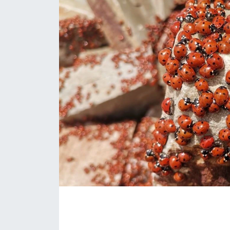
İLÇE HABERLERİ
KÜLTÜR-SANAT
KSÜ
DÜNYA
ROPORTAJ
MAGAZİN
KADIN-AİLE
YEREL YÖNETİM
MEDYA