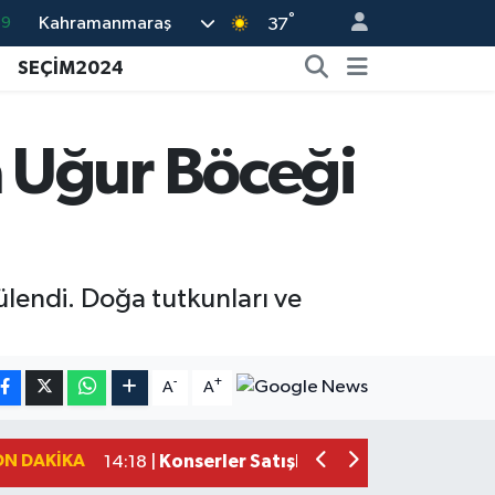
°
Kahramanmaraş
06
37
.1
SEÇİM2024
21
32
 Uğur Böceği
8
69
lendi. Doğa tutkunları ve
Kahramanmaraş'ta Zehir Tacirlerine E
15:15 |
Kahramanmaraş'ta Gerçeğini Aratmay
14:54 |
-
+
A
A
Kahramanmaraş'ta Pazarcık'a 38 Bin 
14:32 |
Kahramanmaraş'ta Müzik Dolu Akşam!
14:26 |
ON DAKIKA
Konserler Satışları Patlattı! Kahram
14:18 |
Kahramanmaraş'ta 45 Milyon TL'lik Y
13:55 |