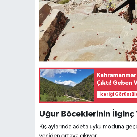
Kahramanmaraş
Çıktı! Geben V
İçeriği Görüntül
Uğur Böceklerinin İlgin
Kış aylarında adeta uyku moduna geçen
yeniden ortaya çıkıyor.