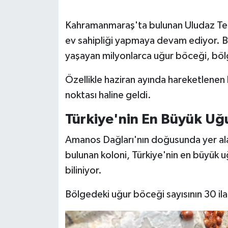
SEÇİM 2011
Kahramanmaraş'ta bulunan Uludaz Tepe
ev sahipliği yapmaya devam ediyor. Bi
ÜÇÜNCÜ SAYFA
yaşayan milyonlarca uğur böceği, bölge
BİLİMNET
Özellikle haziran ayında hareketlenen 
noktası haline geldi.
Yemek
Türkiye'nin En Büyük Uğu
SİVİL TOPLUM
Amanos Dağları'nın doğusunda yer al
SEÇİM 2014
bulunan koloni, Türkiye'nin en büyük u
biliniyor.
KİM KİMDİR
Bölgedeki uğur böceği sayısının 30 ila
ÇEK GÖNDER