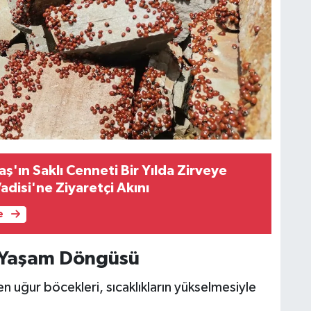
'ın Saklı Cenneti Bir Yılda Zirveye
adisi'ne Ziyaretçi Akını
e
ç Yaşam Döngüsü
 uğur böcekleri, sıcaklıkların yükselmesiyle