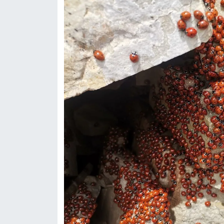
KİTAP
HEDEF2020
OTOMOBİL
MİZAH
TARİH
Genel
Politika
YEREL
BÖLGEDEN