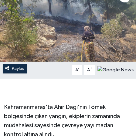
İLÇE HABERLERİ
KÜLTÜR-SANAT
KSÜ
DÜNYA
Paylaş
-
+
A
A
ROPORTAJ
MAGAZİN
KADIN-AİLE
Kahramanmaraş'ta Ahır Dağı'nın Tömek
bölgesinde çıkan yangın, ekiplerin zamanında
YEREL YÖNETİM
müdahalesi sayesinde çevreye yayılmadan
kontrol altına alındı.
MEDYA