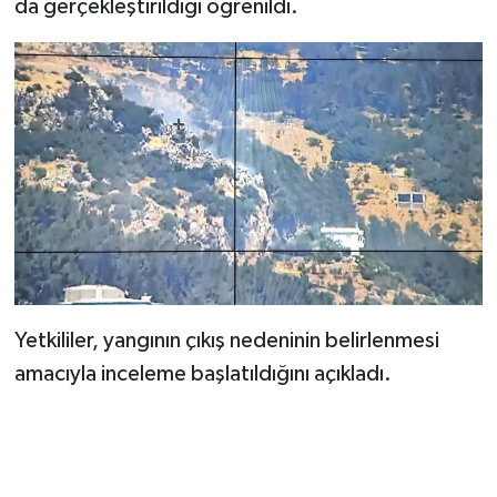
da gerçekleştirildiği öğrenildi.
BİLİM TEKNOLOJİ
ASAYİŞ
SEÇİM 2015
ÇEVRE
BİLİM VE TEKNOLOJİ
YARIŞMALAR
Yetkililer, yangının çıkış nedeninin belirlenmesi
TANITIM
amacıyla inceleme başlatıldığını açıkladı.
HABERDE İNSAN