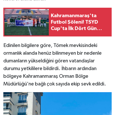
SEÇİM 2011
Kahramanmaraş'ta
Futbol Şöleni! TSYD
ÜÇÜNCÜ SAYFA
Cup'ta İlk Dört Gün
Tamamlandı
BİLİMNET
Edinilen bilgilere göre, Tömek mevkisindeki
Yemek
ormanlık alanda henüz bilinmeyen bir nedenle
dumanların yükseldiğini gören vatandaşlar
SİVİL TOPLUM
durumu yetkililere bildirdi. İhbarın ardından
bölgeye Kahramanmaraş Orman Bölge
SEÇİM 2014
Müdürlüğü'ne bağlı çok sayıda ekip sevk edildi.
KİM KİMDİR
ÇEK GÖNDER