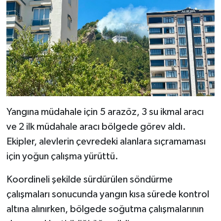
KİTAP
HEDEF2020
OTOMOBİL
MİZAH
TARİH
Yangına müdahale için 5 arazöz, 3 su ikmal aracı
ve 2 ilk müdahale aracı bölgede görev aldı.
Genel
Ekipler, alevlerin çevredeki alanlara sıçramaması
Politika
için yoğun çalışma yürüttü.
Koordineli şekilde sürdürülen söndürme
YEREL
çalışmaları sonucunda yangın kısa sürede kontrol
BÖLGEDEN
altına alınırken, bölgede soğutma çalışmalarının