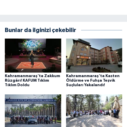
Bunlar da ilginizi çekebilir
Kahramanmaraş'ta Zakkum
Kahramanmaraş'ta Kasten
Rüzgârı! KAFUM Tıklım
Öldürme ve Fuhşa Teşvik
Tıklım Doldu
Suçluları Yakalandı!