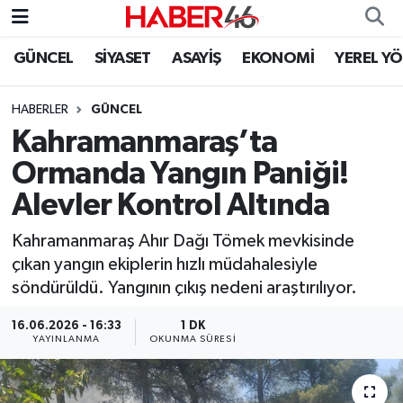
GÜNCEL
SİYASET
ASAYİŞ
EKONOMİ
YEREL Y
GÜNCEL
Nöbetçi Eczaneler
HABERLER
GÜNCEL
SİYASET
Hava Durumu
Kahramanmaraş’ta
EKONOMİ
Kahramanmaraş Namaz Vakitleri
Ormanda Yangın Paniği!
Alevler Kontrol Altında
SPOR
Trafik Durumu
Kahramanmaraş Ahır Dağı Tömek mevkisinde
YAŞAM
Süper Lig Puan Durumu ve Fikstür
çıkan yangın ekiplerin hızlı müdahalesiyle
söndürüldü. Yangının çıkış nedeni araştırılıyor.
TEKNOLOJİ
Tüm Manşetler
16.06.2026 - 16:33
1 DK
YAYINLANMA
OKUNMA SÜRESI
SAĞLIK
Son Dakika Haberleri
EĞİTİM
Haber Arşivi