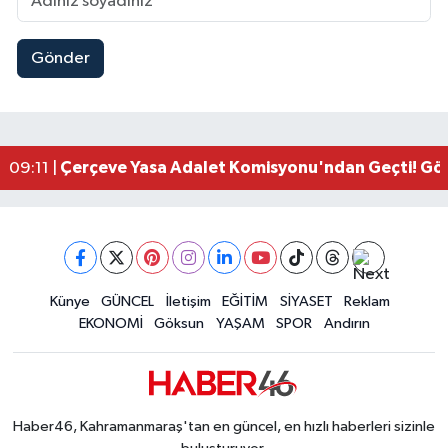
Gönder
Kahramanmaraşlı İşçi Adana'daki Tünel Faciasın
17:19 |
Kahramanmaraş'ta Kayıp Çocuk Sulama Kanalın
15:00 |
Kahramanmaraş'ta Zakkum Rüzgârı! KAFUM Tıkl
12:28 |
Kahramanmaraş'ta Kasten Öldürme ve Fuhşa Teşvi
12:18 |
Çerçeve Yasa Adalet Komisyonu'ndan Geçti! Gö
09:11 |
Kahramanmaraş'taki Okul Saldırısı TBMM Günde
09:04 |
Kahramanmaraş'ta Uluslararası Bisiklet Heyecan
22:09 |
Kahramanmaraş'ta Pusula Maraş Eğitim Merkezi
20:14 |
Kahramanmaraş'ta Tarım İçin Su Seferberliği Ba
20:05 |
Kahramanmaraş'ta 5 Kilometrelik Yolda Sıcak As
Künye
GÜNCEL
İletişim
EĞİTİM
SİYASET
Reklam
20:02 |
EKONOMİ
Göksun
YAŞAM
SPOR
Andırın
Haber46, Kahramanmaraş'tan en güncel, en hızlı haberleri sizinle