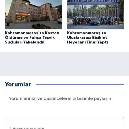
BİLİM TEKNOLOJİ
ASAYİŞ
Kahramanmaraş'ta Kasten
Kahramanmaraş'ta
SEÇİM 2015
Öldürme ve Fuhşa Teşvik
Uluslararası Bisiklet
Suçluları Yakalandı!
Heyecanı Final Yaptı
ÇEVRE
BİLİM VE TEKNOLOJİ
YARIŞMALAR
Yorumlar
TANITIM
HABERDE İNSAN