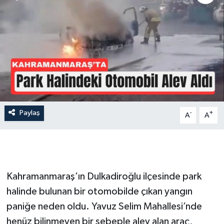
İLÇE HABERLERİ
KÜLTÜR-SANAT
KSÜ
DÜNYA
Paylaş
-
+
A
A
ROPORTAJ
MAGAZİN
KADIN-AİLE
Kahramanmaraş’ın Dulkadiroğlu ilçesinde park
halinde bulunan bir otomobilde çıkan yangın
YEREL YÖNETİM
paniğe neden oldu. Yavuz Selim Mahallesi’nde
henüz bilinmeyen bir sebeple alev alan araç,
MEDYA