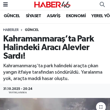
GÜNCEL
SİYASET
ASAYİŞ
EKONOMİ
YEREL Y
GÜNCEL
Nöbetçi Eczaneler
HABERLER
GÜNCEL
SİYASET
Hava Durumu
Kahramanmaraş’ta Park
EKONOMİ
Kahramanmaraş Namaz Vakitleri
Halindeki Aracı Alevler
Sardı!
SPOR
Trafik Durumu
Kahramanmaraş’ta park halindeki araçta çıkan
YAŞAM
Süper Lig Puan Durumu ve Fikstür
yangın itfaiye tarafından söndürüldü. Yaralanma
yok, araçta maddi hasar oluştu.
TEKNOLOJİ
Tüm Manşetler
31.10.2025 - 20:24
YAYINLANMA
SAĞLIK
Son Dakika Haberleri
EĞİTİM
Haber Arşivi