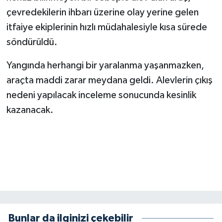
çevredekilerin ihbarı üzerine olay yerine gelen
SEÇİM 2011
itfaiye ekiplerinin hızlı müdahalesiyle kısa sürede
söndürüldü.
ÜÇÜNCÜ SAYFA
Yangında herhangi bir yaralanma yaşanmazken,
BİLİMNET
araçta maddi zarar meydana geldi. Alevlerin çıkış
nedeni yapılacak inceleme sonucunda kesinlik
Yemek
kazanacak.
SİVİL TOPLUM
SEÇİM 2014
KİM KİMDİR
ÇEK GÖNDER
Bunlar da ilginizi çekebilir