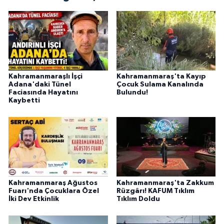
KİTAP
HEDEF2020
OTOMOBİL
Kahramanmaraşlı İşçi
Kahramanmaraş'ta Kayıp
MİZAH
Adana'daki Tünel
Çocuk Sulama Kanalında
Faciasında Hayatını
Bulundu!
Kaybetti
TARİH
Genel
Politika
YEREL
Kahramanmaraş Ağustos
Kahramanmaraş'ta Zakkum
Fuarı'nda Çocuklara Özel
Rüzgârı! KAFUM Tıklım
İki Dev Etkinlik
Tıklım Doldu
BÖLGEDEN