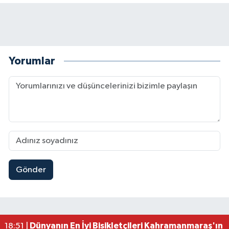
Yorumlar
Gönder
Mersin'de Tatil Kabusu! Kahramanmaraşlı Genç 
19:49 |
Kahramanmaraş'ta Eksik Belgesi Olan Tekneler
19:48 |
Onikişubat Belediyesi Gündüz Bakımevi İçin Kayıt
19:12 |
Kahramanmaraş'ta 29 Kilometrelik Grup Yolunda
19:10 |
Dünyanın En İyi Bisikletçileri Kahramanmaraş'ın Z
18:51 |