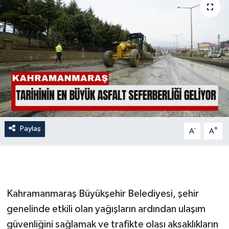
İLÇE HABERLERİ
KÜLTÜR-SANAT
KSÜ
DÜNYA
ROPORTAJ
Paylaş
-
+
A
A
MAGAZİN
KADIN-AİLE
Kahramanmaraş Büyükşehir Belediyesi, şehir
YEREL YÖNETİM
genelinde etkili olan yağışların ardından ulaşım
güvenliğini sağlamak ve trafikte olası aksaklıkların
MEDYA