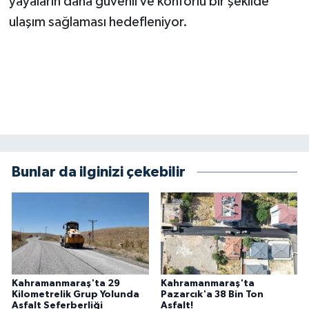
yayaların daha güvenli ve konforlu bir şekilde
ulaşım sağlaması hedefleniyor.
Bunlar da ilginizi çekebilir
Kahramanmaraş'ta 29
Kahramanmaraş'ta
Kilometrelik Grup Yolunda
Pazarcık'a 38 Bin Ton
Asfalt Seferberliği
Asfalt!