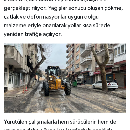
BİLİM TEKNOLOJİ
gerçekleştiriliyor. Yağışlar sonucu oluşan çökme,
çatlak ve deformasyonlar uygun dolgu
ASAYİŞ
malzemeleriyle onarılarak yollar kısa sürede
yeniden trafiğe açılıyor.
SEÇİM 2015
ÇEVRE
BİLİM VE TEKNOLOJİ
YARIŞMALAR
TANITIM
HABERDE İNSAN
Yürütülen çalışmalarla hem sürücülerin hem de