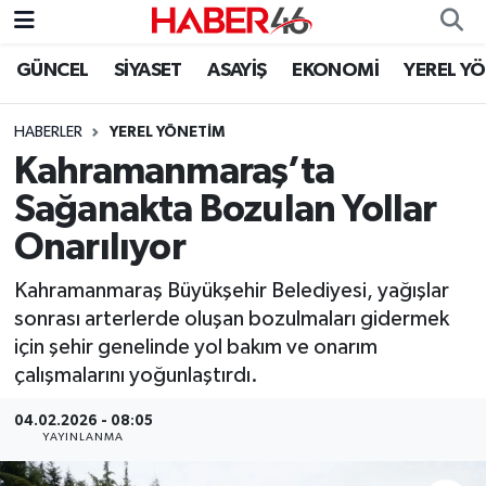
GÜNCEL
SİYASET
ASAYİŞ
EKONOMİ
YEREL Y
GÜNCEL
Nöbetçi Eczaneler
HABERLER
YEREL YÖNETİM
SİYASET
Hava Durumu
Kahramanmaraş’ta
EKONOMİ
Kahramanmaraş Namaz Vakitleri
Sağanakta Bozulan Yollar
Onarılıyor
SPOR
Trafik Durumu
Kahramanmaraş Büyükşehir Belediyesi, yağışlar
YAŞAM
Süper Lig Puan Durumu ve Fikstür
sonrası arterlerde oluşan bozulmaları gidermek
için şehir genelinde yol bakım ve onarım
TEKNOLOJİ
Tüm Manşetler
çalışmalarını yoğunlaştırdı.
SAĞLIK
Son Dakika Haberleri
04.02.2026 - 08:05
YAYINLANMA
EĞİTİM
Haber Arşivi