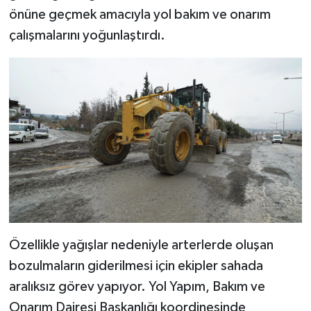
önüne geçmek amacıyla yol bakım ve onarım
SEÇİM 2011
çalışmalarını yoğunlaştırdı.
ÜÇÜNCÜ SAYFA
BİLİMNET
Yemek
SİVİL TOPLUM
SEÇİM 2014
Özellikle yağışlar nedeniyle arterlerde oluşan
KİM KİMDİR
bozulmaların giderilmesi için ekipler sahada
ÇEK GÖNDER
aralıksız görev yapıyor. Yol Yapım, Bakım ve
Onarım Dairesi Başkanlığı koordinesinde