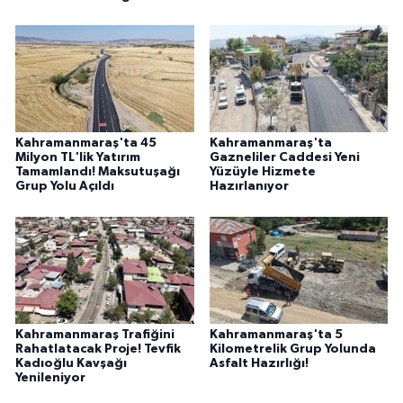
Kahramanmaraş'ta 45
Kahramanmaraş'ta
Milyon TL'lik Yatırım
Gazneliler Caddesi Yeni
Tamamlandı! Maksutuşağı
Yüzüyle Hizmete
Grup Yolu Açıldı
Hazırlanıyor
Kahramanmaraş Trafiğini
Kahramanmaraş'ta 5
Rahatlatacak Proje! Tevfik
Kilometrelik Grup Yolunda
Kadıoğlu Kavşağı
Asfalt Hazırlığı!
Yenileniyor