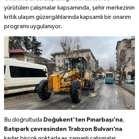
KİTAP
yürütülen çalışmalar kapsamında, şehir merkezinin
kritik ulaşım güzergâhlarında kapsamlı bir onarım
HEDEF2020
programı uygulanıyor.
OTOMOBİL
MİZAH
TARİH
Genel
Politika
YEREL
Bu doğrultuda
Doğukent’ten Pınarbaşı’na
,
BÖLGEDEN
Batıpark çevresinden Trabzon Bulvarı’na
kadar birçok noktada eş zamanlı çalışmalar