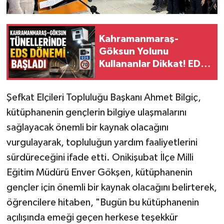
KİTAP
HEDEF2020
Kahramanmaraş-
Göksun Yolunu
OTOMOBİL
Kullananlar Dikkat! EDS
Devrede
MİZAH
Şefkat Elçileri Topluluğu Başkanı Ahmet Bilgiç,
TARİH
kütüphanenin gençlerin bilgiye ulaşmalarını
sağlayacak önemli bir kaynak olacağını
Genel
vurgulayarak, topluluğun yardım faaliyetlerini
Politika
sürdüreceğini ifade etti. Onikişubat İlçe Milli
Eğitim Müdürü Enver Gökşen, kütüphanenin
YEREL
gençler için önemli bir kaynak olacağını belirterek,
öğrencilere hitaben, "Bugün bu kütüphanenin
BÖLGEDEN
açılışında emeği geçen herkese teşekkür