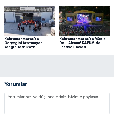
Kahramanmaraş'ta
Kahramanmaraş'ta Müzik
Gerçeğini Aratmayan
Dolu Akşam! KAFUM'da
Yangın Tatbikatı!
Festival Havası
Yorumlar