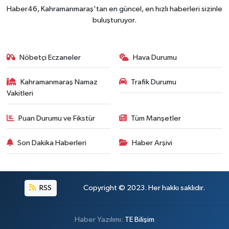
Kahramanmaraş'ın Tarihi Mirası İçin Ankara'da Kr
22:09 |
Haber46, Kahramanmaraş'tan en güncel, en hızlı haberleri sizinle
Kahramanmaraş'ta Gazneliler Caddesi Yeni Yüzü
21:56 |
buluşturuyor.
Kahramanmaraş'ta Acı Son! Kayıp Yaşlı Adam Be
21:05 |
Nöbetçi Eczaneler
Hava Durumu
Kahramanmaraş Namaz
Trafik Durumu
Vakitleri
Puan Durumu ve Fikstür
Tüm Manşetler
Son Dakika Haberleri
Haber Arşivi
RSS
Copyright © 2023. Her hakkı saklıdır.
Haber Yazılımı:
TE Bilişim