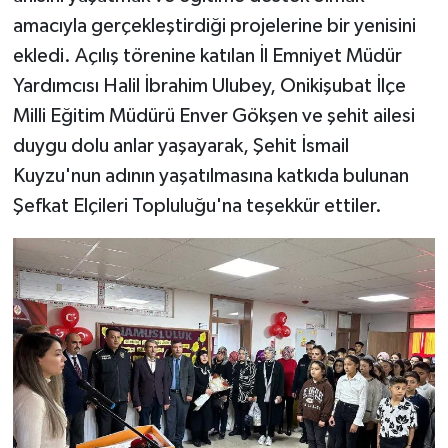
amacıyla gerçekleştirdiği projelerine bir yenisini
SEÇİM 2011
ekledi. Açılış törenine katılan İl Emniyet Müdür
Yardımcısı Halil İbrahim Ulubey, Onikişubat İlçe
ÜÇÜNCÜ SAYFA
Milli Eğitim Müdürü Enver Gökşen ve şehit ailesi
duygu dolu anlar yaşayarak, Şehit İsmail
BİLİMNET
Kuyzu'nun adının yaşatılmasına katkıda bulunan
Yemek
Şefkat Elçileri Topluluğu'na teşekkür ettiler.
SİVİL TOPLUM
SEÇİM 2014
KİM KİMDİR
ÇEK GÖNDER