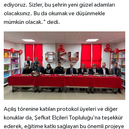
ediyoruz. Sizler, bu şehrin yeni güzel adamları
BİLİM TEKNOLOJİ
olacaksınız. Bu da okumak ve düşünmekle
ASAYİŞ
mümkün olacak." dedi.
SEÇİM 2015
ÇEVRE
BİLİM VE TEKNOLOJİ
YARIŞMALAR
TANITIM
HABERDE İNSAN
Açılış törenine katılan protokol üyeleri ve diğer
konuklar da, Şefkat Elçileri Topluluğu'na teşekkür
ederek, eğitime katkı sağlayan bu önemli projeye