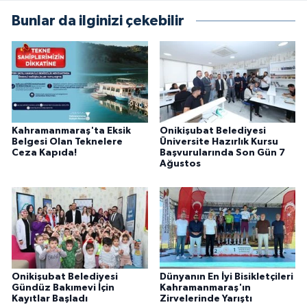
Bunlar da ilginizi çekebilir
Kahramanmaraş'ta Eksik
Onikişubat Belediyesi
Belgesi Olan Teknelere
Üniversite Hazırlık Kursu
Ceza Kapıda!
Başvurularında Son Gün 7
Ağustos
Onikişubat Belediyesi
Dünyanın En İyi Bisikletçileri
Gündüz Bakımevi İçin
Kahramanmaraş'ın
Kayıtlar Başladı
Zirvelerinde Yarıştı