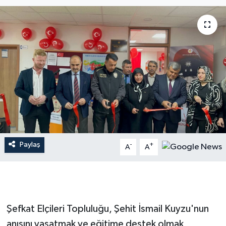
İLÇE HABERLERİ
KÜLTÜR-SANAT
KSÜ
DÜNYA
ROPORTAJ
Paylaş
-
+
MAGAZİN
A
A
KADIN-AİLE
YEREL YÖNETİM
Şefkat Elçileri Topluluğu, Şehit İsmail Kuyzu'nun
anısını yaşatmak ve eğitime destek olmak
MEDYA