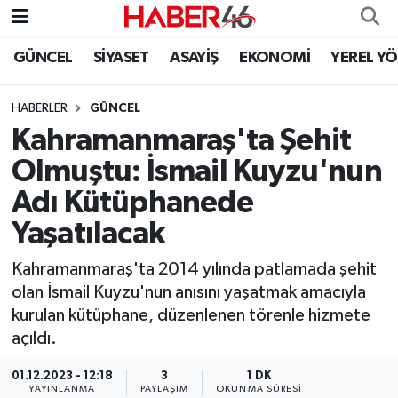
GÜNCEL
SİYASET
ASAYİŞ
EKONOMİ
YEREL Y
GÜNCEL
Nöbetçi Eczaneler
HABERLER
GÜNCEL
SİYASET
Hava Durumu
Kahramanmaraş'ta Şehit
EKONOMİ
Kahramanmaraş Namaz Vakitleri
Olmuştu: İsmail Kuyzu'nun
Adı Kütüphanede
SPOR
Trafik Durumu
Yaşatılacak
YAŞAM
Süper Lig Puan Durumu ve Fikstür
Kahramanmaraş'ta 2014 yılında patlamada şehit
olan İsmail Kuyzu'nun anısını yaşatmak amacıyla
TEKNOLOJİ
Tüm Manşetler
kurulan kütüphane, düzenlenen törenle hizmete
açıldı.
SAĞLIK
Son Dakika Haberleri
01.12.2023 - 12:18
3
1 DK
EĞİTİM
Haber Arşivi
YAYINLANMA
PAYLAŞIM
OKUNMA SÜRESI