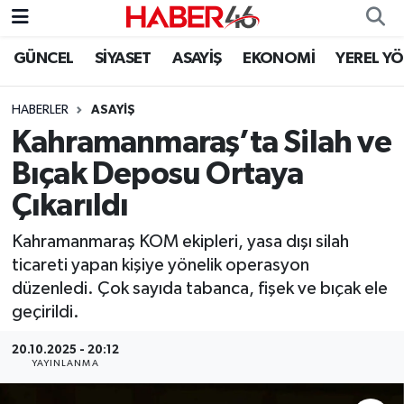
GÜNCEL
SİYASET
ASAYİŞ
EKONOMİ
YEREL Y
GÜNCEL
Nöbetçi Eczaneler
HABERLER
ASAYİŞ
SİYASET
Hava Durumu
Kahramanmaraş’ta Silah ve
EKONOMİ
Kahramanmaraş Namaz Vakitleri
Bıçak Deposu Ortaya
Çıkarıldı
SPOR
Trafik Durumu
Kahramanmaraş KOM ekipleri, yasa dışı silah
YAŞAM
Süper Lig Puan Durumu ve Fikstür
ticareti yapan kişiye yönelik operasyon
düzenledi. Çok sayıda tabanca, fişek ve bıçak ele
TEKNOLOJİ
Tüm Manşetler
geçirildi.
SAĞLIK
Son Dakika Haberleri
20.10.2025 - 20:12
YAYINLANMA
EĞİTİM
Haber Arşivi