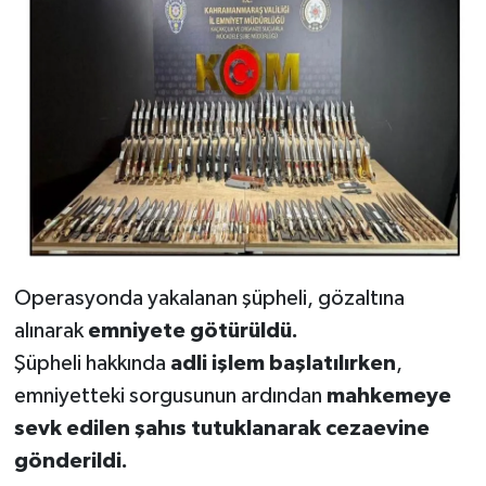
BİLİM TEKNOLOJİ
ASAYİŞ
SEÇİM 2015
ÇEVRE
BİLİM VE TEKNOLOJİ
YARIŞMALAR
Operasyonda yakalanan şüpheli, gözaltına
alınarak
emniyete götürüldü.
TANITIM
Şüpheli hakkında
adli işlem başlatılırken
,
emniyetteki sorgusunun ardından
mahkemeye
HABERDE İNSAN
sevk edilen şahıs tutuklanarak cezaevine
gönderildi.