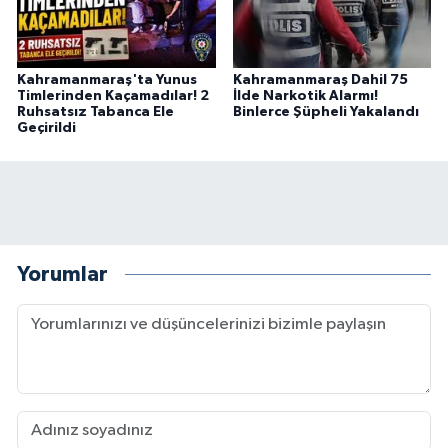
Kahramanmaraş'ta Yunus
Kahramanmaraş Dahil 75
Timlerinden Kaçamadılar! 2
İlde Narkotik Alarmı!
Ruhsatsız Tabanca Ele
Binlerce Şüpheli Yakalandı
Geçirildi
Yorumlar