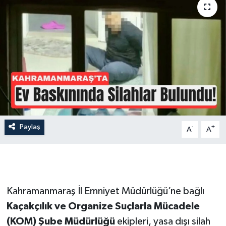
İLÇE HABERLERİ
KÜLTÜR-SANAT
KSÜ
DÜNYA
ROPORTAJ
Paylaş
-
+
A
A
MAGAZİN
KADIN-AİLE
Kahramanmaraş İl Emniyet Müdürlüğü’ne bağlı
YEREL YÖNETİM
Kaçakçılık ve Organize Suçlarla Mücadele
(KOM) Şube Müdürlüğü
ekipleri, yasa dışı silah
MEDYA