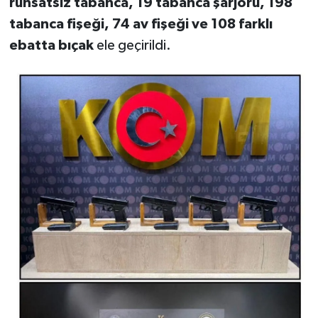
ruhsatsız tabanca, 19 tabanca şarjörü, 198
KİTAP
tabanca fişeği, 74 av fişeği ve 108 farklı
HEDEF2020
ebatta bıçak
ele geçirildi.
OTOMOBİL
MİZAH
TARİH
Genel
Politika
YEREL
BÖLGEDEN