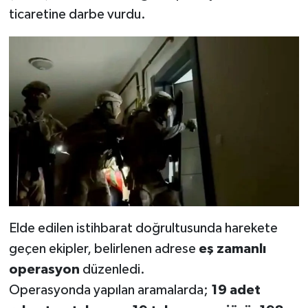
ticaretine darbe vurdu.
SEÇİM 2011
ÜÇÜNCÜ SAYFA
BİLİMNET
Yemek
SİVİL TOPLUM
SEÇİM 2014
Elde edilen istihbarat doğrultusunda harekete
KİM KİMDİR
geçen ekipler, belirlenen adrese
eş zamanlı
operasyon
düzenledi.
ÇEK GÖNDER
Operasyonda yapılan aramalarda;
19 adet