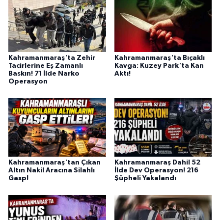
Kahramanmaraş'ta Zehir
Kahramanmaraş'ta Bıçaklı
Tacirlerine Eş Zamanlı
Kavga: Kuzey Park'ta Kan
Baskın! 71 İlde Narko
Aktı!
Operasyon
Kahramanmaraş'tan Çıkan
Kahramanmaraş Dahil 52
Altın Nakil Aracına Silahlı
İlde Dev Operasyon! 216
Gasp!
Şüpheli Yakalandı