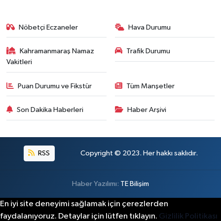
Kahramanmaraş'ta Acı Son! Kayıp Yaşlı Adam Be
21:05 |
Nöbetçi Eczaneler
Hava Durumu
Kahramanmaraş Namaz
Trafik Durumu
Vakitleri
Puan Durumu ve Fikstür
Tüm Manşetler
Son Dakika Haberleri
Haber Arşivi
RSS
Copyright © 2023. Her hakkı saklıdır.
Haber Yazılımı:
TE Bilişim
En iyi site deneyimi sağlamak için çerezlerden
faydalanıyoruz. Detaylar için lütfen tıklayın.
Gizlilik Politikası