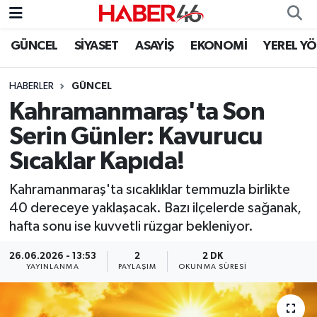
GÜNCEL
SİYASET
ASAYİŞ
EKONOMİ
YEREL Y
GÜNCEL
Nöbetçi Eczaneler
HABERLER
GÜNCEL
SİYASET
Hava Durumu
Kahramanmaraş'ta Son
EKONOMİ
Kahramanmaraş Namaz Vakitleri
Serin Günler: Kavurucu
Sıcaklar Kapıda!
SPOR
Trafik Durumu
Kahramanmaraş'ta sıcaklıklar temmuzla birlikte
YAŞAM
Süper Lig Puan Durumu ve Fikstür
40 dereceye yaklaşacak. Bazı ilçelerde sağanak,
hafta sonu ise kuvvetli rüzgar bekleniyor.
TEKNOLOJİ
Tüm Manşetler
26.06.2026 - 13:53
2
2 DK
YAYINLANMA
PAYLAŞIM
OKUNMA SÜRESI
SAĞLIK
Son Dakika Haberleri
EĞİTİM
Haber Arşivi