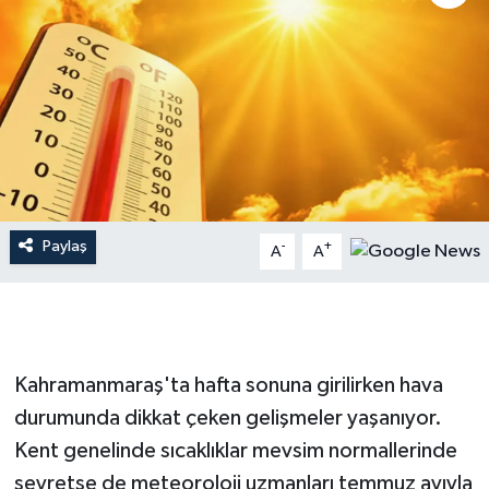
İLÇE HABERLERİ
KÜLTÜR-SANAT
KSÜ
DÜNYA
Paylaş
-
+
A
A
ROPORTAJ
MAGAZİN
KADIN-AİLE
Kahramanmaraş'ta hafta sonuna girilirken hava
durumunda dikkat çeken gelişmeler yaşanıyor.
YEREL YÖNETİM
Kent genelinde sıcaklıklar mevsim normallerinde
seyretse de meteoroloji uzmanları temmuz ayıyla
MEDYA