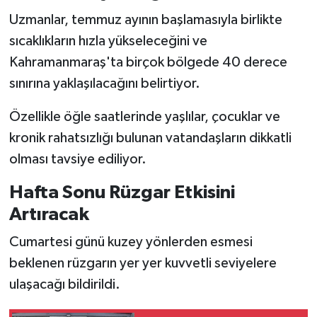
BİLİM TEKNOLOJİ
Uzmanlar, temmuz ayının başlamasıyla birlikte
sıcaklıkların hızla yükseleceğini ve
ASAYİŞ
Kahramanmaraş'ta birçok bölgede 40 derece
sınırına yaklaşılacağını belirtiyor.
SEÇİM 2015
Özellikle öğle saatlerinde yaşlılar, çocuklar ve
ÇEVRE
kronik rahatsızlığı bulunan vatandaşların dikkatli
BİLİM VE TEKNOLOJİ
olması tavsiye ediliyor.
Hafta Sonu Rüzgar Etkisini
YARIŞMALAR
Artıracak
TANITIM
Cumartesi günü kuzey yönlerden esmesi
beklenen rüzgarın yer yer kuvvetli seviyelere
HABERDE İNSAN
ulaşacağı bildirildi.