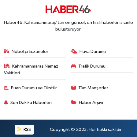
Kahramanmaraş'ta Acı Son! Kayıp Yaşlı Adam Be
21:05 |
Kahramanmaraş'ta İş Kazası Can Aldı: Reklam P
16:36 |
Haber46, Kahramanmaraş'tan en güncel, en hızlı haberleri sizinle
buluşturuyor.
Nöbetçi Eczaneler
Hava Durumu
Kahramanmaraş Namaz
Trafik Durumu
Vakitleri
Puan Durumu ve Fikstür
Tüm Manşetler
Son Dakika Haberleri
Haber Arşivi
RSS
Copyright © 2023. Her hakkı saklıdır.