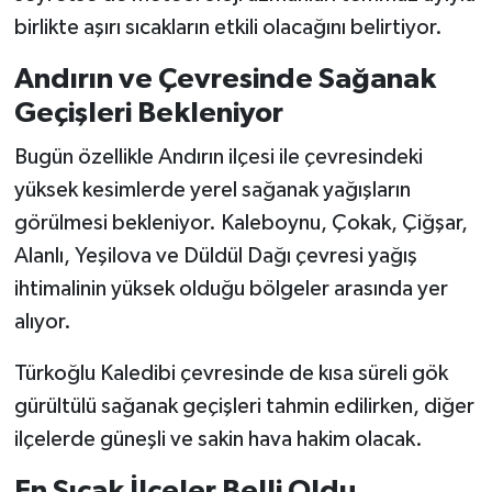
birlikte aşırı sıcakların etkili olacağını belirtiyor.
SEÇİM 2011
Andırın ve Çevresinde Sağanak
ÜÇÜNCÜ SAYFA
Geçişleri Bekleniyor
Bugün özellikle Andırın ilçesi ile çevresindeki
BİLİMNET
yüksek kesimlerde yerel sağanak yağışların
Yemek
görülmesi bekleniyor. Kaleboynu, Çokak, Çiğşar,
Alanlı, Yeşilova ve Düldül Dağı çevresi yağış
SİVİL TOPLUM
ihtimalinin yüksek olduğu bölgeler arasında yer
alıyor.
SEÇİM 2014
Türkoğlu Kaledibi çevresinde de kısa süreli gök
KİM KİMDİR
gürültülü sağanak geçişleri tahmin edilirken, diğer
ilçelerde güneşli ve sakin hava hakim olacak.
ÇEK GÖNDER
En Sıcak İlçeler Belli Oldu