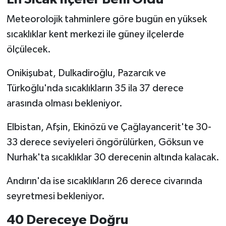
KİTAP
Meteorolojik tahminlere göre bugün en yüksek
HEDEF2020
sıcaklıklar kent merkezi ile güney ilçelerde
ölçülecek.
OTOMOBİL
Onikişubat, Dulkadiroğlu, Pazarcık ve
MİZAH
Türkoğlu'nda sıcaklıkların 35 ila 37 derece
arasında olması bekleniyor.
TARİH
Elbistan, Afşin, Ekinözü ve Çağlayancerit'te 30-
Genel
33 derece seviyeleri öngörülürken, Göksun ve
Nurhak'ta sıcaklıklar 30 derecenin altında kalacak.
Politika
Andırın'da ise sıcaklıkların 26 derece civarında
YEREL
seyretmesi bekleniyor.
BÖLGEDEN
40 Dereceye Doğru