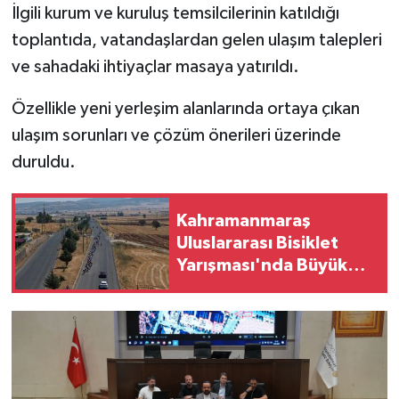
KİTAP
İlgili kurum ve kuruluş temsilcilerinin katıldığı
toplantıda, vatandaşlardan gelen ulaşım talepleri
HEDEF2020
ve sahadaki ihtiyaçlar masaya yatırıldı.
OTOMOBİL
Özellikle yeni yerleşim alanlarında ortaya çıkan
ulaşım sorunları ve çözüm önerileri üzerinde
MİZAH
duruldu.
TARİH
Kahramanmaraş
Genel
Uluslararası Bisiklet
Yarışması'nda Büyük
Politika
Rekabet
YEREL
BÖLGEDEN