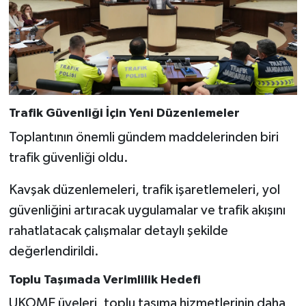
BİLİM TEKNOLOJİ
ASAYİŞ
SEÇİM 2015
Trafik Güvenliği İçin Yeni Düzenlemeler
ÇEVRE
Toplantının önemli gündem maddelerinden biri
BİLİM VE TEKNOLOJİ
trafik güvenliği oldu.
YARIŞMALAR
Kavşak düzenlemeleri, trafik işaretlemeleri, yol
güvenliğini artıracak uygulamalar ve trafik akışını
TANITIM
rahatlatacak çalışmalar detaylı şekilde
değerlendirildi.
HABERDE İNSAN
Toplu Taşımada Verimlilik Hedefi
UKOME üyeleri, toplu taşıma hizmetlerinin daha