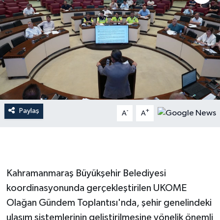
İLÇE HABERLERİ
KÜLTÜR-SANAT
KSÜ
DÜNYA
Paylaş
-
+
A
A
ROPORTAJ
MAGAZİN
KADIN-AİLE
Kahramanmaraş Büyükşehir Belediyesi
koordinasyonunda gerçekleştirilen UKOME
YEREL YÖNETİM
Olağan Gündem Toplantısı'nda, şehir genelindeki
ulaşım sistemlerinin geliştirilmesine yönelik önemli
MEDYA