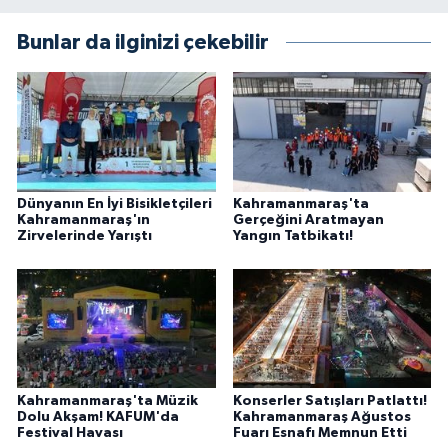
Bunlar da ilginizi çekebilir
Dünyanın En İyi Bisikletçileri
Kahramanmaraş'ta
Kahramanmaraş'ın
Gerçeğini Aratmayan
Zirvelerinde Yarıştı
Yangın Tatbikatı!
Kahramanmaraş'ta Müzik
Konserler Satışları Patlattı!
Dolu Akşam! KAFUM'da
Kahramanmaraş Ağustos
Festival Havası
Fuarı Esnafı Memnun Etti