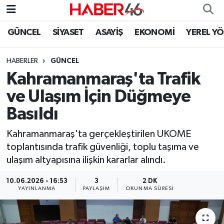
GÜNCEL
SİYASET
ASAYİŞ
EKONOMİ
YEREL Y
GÜNCEL
Nöbetçi Eczaneler
HABERLER
GÜNCEL
SİYASET
Hava Durumu
Kahramanmaraş'ta Trafik
EKONOMİ
Kahramanmaraş Namaz Vakitleri
ve Ulaşım İçin Düğmeye
Basıldı
SPOR
Trafik Durumu
Kahramanmaraş'ta gerçekleştirilen UKOME
YAŞAM
Süper Lig Puan Durumu ve Fikstür
toplantısında trafik güvenliği, toplu taşıma ve
ulaşım altyapısına ilişkin kararlar alındı.
TEKNOLOJİ
Tüm Manşetler
10.06.2026 - 16:53
3
2 DK
YAYINLANMA
PAYLAŞIM
OKUNMA SÜRESI
SAĞLIK
Son Dakika Haberleri
EĞİTİM
Haber Arşivi