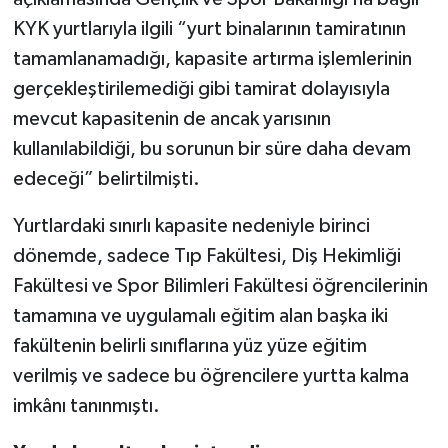
KİTAP
KYK yurtlarıyla ilgili “yurt binalarının tamiratının
HEDEF2020
tamamlanamadığı, kapasite artırma işlemlerinin
gerçekleştirilemediği gibi tamirat dolayısıyla
OTOMOBİL
mevcut kapasitenin de ancak yarısının
kullanılabildiği, bu sorunun bir süre daha devam
MİZAH
edeceği” belirtilmişti.
TARİH
Yurtlardaki sınırlı kapasite nedeniyle birinci
dönemde, sadece Tıp Fakültesi, Diş Hekimliği
Genel
Fakültesi ve Spor Bilimleri Fakültesi öğrencilerinin
Politika
tamamına ve uygulamalı eğitim alan başka iki
fakültenin belirli sınıflarına yüz yüze eğitim
YEREL
verilmiş ve sadece bu öğrencilere yurtta kalma
imkânı tanınmıştı.
BÖLGEDEN