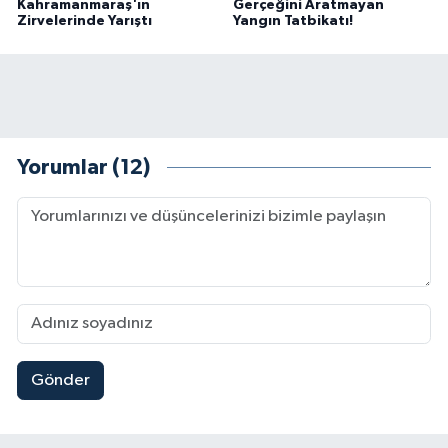
Kahramanmaraş'ın
Gerçeğini Aratmayan
Zirvelerinde Yarıştı
Yangın Tatbikatı!
Yorumlar (12)
Gönder
Mersin'de Tatil Kabusu! Kahramanmaraşlı Genç 
19:49 |
Kahramanmaraş'ta Eksik Belgesi Olan Tekneler
19:48 |
Onikişubat Belediyesi Gündüz Bakımevi İçin Kayıt
19:12 |