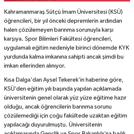
Kahramanmaraş Sütçü İmam Üniversitesi (KSÜ)
SEÇİM 2011
öğrencileri, bir yıl önceki depremlerin ardından
ÜÇÜNCÜ SAYFA
halen çözülemeyen barınma sorunuyla karşı
karşıya. Spor Bilimleri Fakültesi öğrencileri,
BİLİMNET
uygulamalı eğitim nedeniyle birinci dönemde KYK
yurdunda kalma imkanına sahipti ancak şimdi bu
Yemek
imkan ellerinden alınıyor.
SİVİL TOPLUM
Kısa Dalga'dan Aysel Tekerek'in haberine göre,
KSÜ’den eğitim yılı başında yapılan açıklamada
SEÇİM 2014
üniversitenin genel olarak yüz yüze eğitime hazır
KİM KİMDİR
olduğu, ancak öğrencilerin barınma sorunu
çözülemediği için çoğu fakültede uzaktan eğitim
ÇEK GÖNDER
yapılacağı duyurulmuştu. Üniversitenin
açıklamasında Gençlik ve Spor Bakanlığı’na bağlı