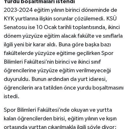
Yurdu boşaltmaları istendi
BİLİM TEKNOLOJİ
2023-2024 eğitim yılının birinci döneminde de
KYK yurtlarına ilişkin sorunlar çözülemedi. KSÜ
ASAYİŞ
Senatosu ise 10 Ocak tarihli toplantısında, ikinci
SEÇİM 2015
dönem yüzyüze eğitim alacak fakülte ve sınıflarla
ilgili yeni bir karar aldı. Buna göre başka bazı
ÇEVRE
fakültelerde yüzyüze eğitime geçilirken Spor
Bilimleri Fakültesi’nin birinci ve ikinci sınıf
BİLİM VE TEKNOLOJİ
öğrencilerine yüzyüze eğitim verilmeyeceği
YARIŞMALAR
duyuruldu. Bunun ardından da yurt idaresi,
öğrencilerin ara tatilden önce yurdu boşaltmasını
TANITIM
istedi.
HABERDE İNSAN
Spor Bilimleri Fakültesi’nde okuyan ve yurtta
kalan öğrencilerden birisi, eğitim yılının ve kışın
ortasında yurttan çıkarılmakla ilgili şöyle diyor: