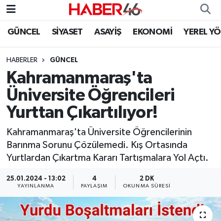
GÜNCEL
SİYASET
ASAYİŞ
EKONOMİ
YEREL Y
GÜNCEL
Nöbetçi Eczaneler
HABERLER
GÜNCEL
SİYASET
Hava Durumu
Kahramanmaraş'ta
EKONOMİ
Kahramanmaraş Namaz Vakitleri
Üniversite Öğrencileri
Yurttan Çıkartılıyor!
SPOR
Trafik Durumu
Kahramanmaraş'ta Üniversite Öğrencilerinin
YAŞAM
Süper Lig Puan Durumu ve Fikstür
Barınma Sorunu Çözülemedi. Kış Ortasında
Yurtlardan Çıkartma Kararı Tartışmalara Yol Açtı.
TEKNOLOJİ
Tüm Manşetler
25.01.2024 - 13:02
4
2 DK
YAYINLANMA
PAYLAŞIM
OKUNMA SÜRESI
SAĞLIK
Son Dakika Haberleri
EĞİTİM
Haber Arşivi