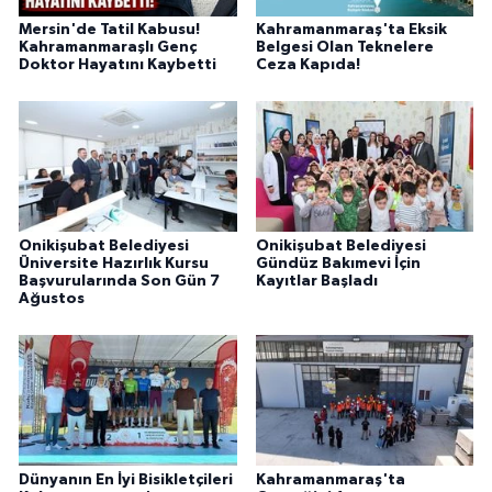
Mersin'de Tatil Kabusu!
Kahramanmaraş'ta Eksik
Kahramanmaraşlı Genç
Belgesi Olan Teknelere
Doktor Hayatını Kaybetti
Ceza Kapıda!
Onikişubat Belediyesi
Onikişubat Belediyesi
Üniversite Hazırlık Kursu
Gündüz Bakımevi İçin
Başvurularında Son Gün 7
Kayıtlar Başladı
Ağustos
Dünyanın En İyi Bisikletçileri
Kahramanmaraş'ta