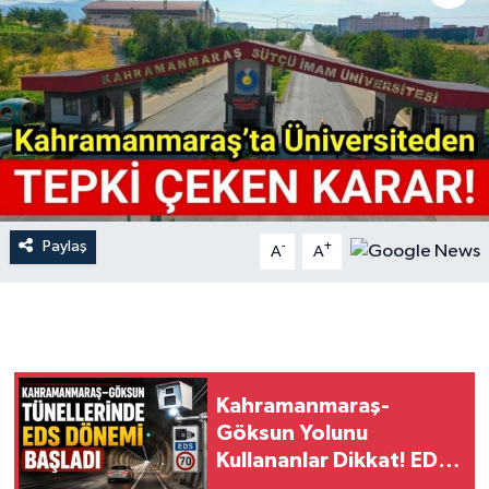
İLÇE HABERLERİ
KÜLTÜR-SANAT
KSÜ
DÜNYA
Paylaş
-
+
A
A
ROPORTAJ
MAGAZİN
KADIN-AİLE
Kahramanmaraş-
YEREL YÖNETİM
Göksun Yolunu
Kullananlar Dikkat! EDS
MEDYA
Devrede