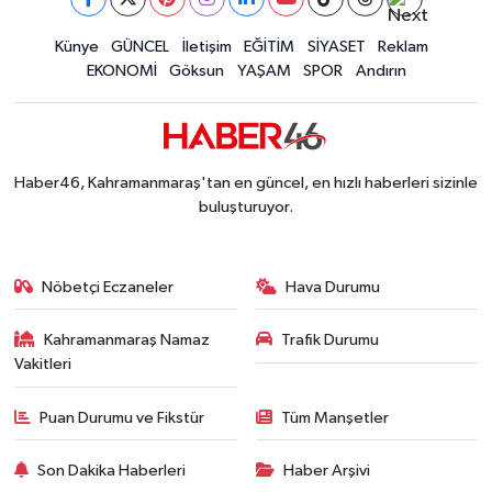
İLÇE HABERLERİ
Künye
GÜNCEL
İletişim
EĞİTİM
SİYASET
Reklam
EKONOMİ
Göksun
YAŞAM
SPOR
Andırın
KÜLTÜR-SANAT
KSÜ
Haber46, Kahramanmaraş'tan en güncel, en hızlı haberleri sizinle
DÜNYA
buluşturuyor.
ROPORTAJ
Nöbetçi Eczaneler
Hava Durumu
MAGAZİN
Kahramanmaraş Namaz
Trafik Durumu
Vakitleri
KADIN-AİLE
Puan Durumu ve Fikstür
Tüm Manşetler
YEREL YÖNETİM
Son Dakika Haberleri
Haber Arşivi
MEDYA