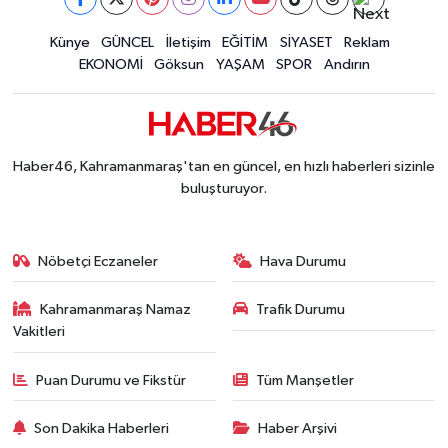
Kahramanmaraş'ta Madrigal Coşkusu! Fuar Ala
12:09 |
İLÇE HABERLERİ
Künye
GÜNCEL
İletişim
EĞİTİM
SİYASET
Reklam
Kahramanmaraş'ta Said Bey Sitesi Davasında 3
12:06 |
EKONOMİ
Göksun
YAŞAM
SPOR
Andırın
KÜLTÜR-SANAT
KSÜ
Haber46, Kahramanmaraş'tan en güncel, en hızlı haberleri sizinle
DÜNYA
buluşturuyor.
ROPORTAJ
Nöbetçi Eczaneler
Hava Durumu
MAGAZİN
Kahramanmaraş Namaz
Trafik Durumu
Vakitleri
KADIN-AİLE
Puan Durumu ve Fikstür
Tüm Manşetler
YEREL YÖNETİM
Son Dakika Haberleri
Haber Arşivi
MEDYA