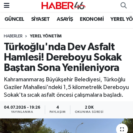
GÜNCEL
SİYASET
ASAYİŞ
EKONOMİ
YEREL Y
GÜNCEL
Nöbetçi Eczaneler
HABERLER
YEREL YÖNETİM
SİYASET
Hava Durumu
Türkoğlu'nda Dev Asfalt
EKONOMİ
Kahramanmaraş Namaz Vakitleri
Hamlesi! Dereboyu Sokak
Baştan Sona Yenileniyora
SPOR
Trafik Durumu
Kahramanmaraş Büyükşehir Belediyesi, Türkoğlu
YAŞAM
Süper Lig Puan Durumu ve Fikstür
Gaziler Mahallesi'ndeki 1,5 kilometrelik Dereboyu
Sokak'ta sıcak asfalt öncesi çalışmalara başladı.
TEKNOLOJİ
Tüm Manşetler
04.07.2026 - 19:26
4
2 DK
YAYINLANMA
PAYLAŞIM
OKUNMA SÜRESI
SAĞLIK
Son Dakika Haberleri
EĞİTİM
Haber Arşivi