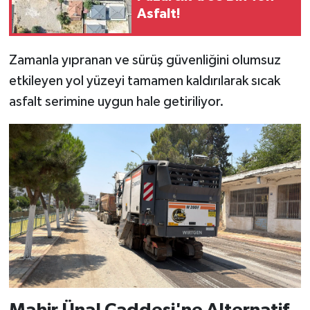
KİTAP
Asfalt!
HEDEF2020
Zamanla yıpranan ve sürüş güvenliğini olumsuz
OTOMOBİL
etkileyen yol yüzeyi tamamen kaldırılarak sıcak
asfalt serimine uygun hale getiriliyor.
MİZAH
TARİH
Genel
Politika
YEREL
BÖLGEDEN