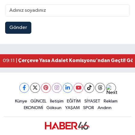
Gönder
Kahramanmaraşlı İşçi Adana'daki Tünel Faciasın
17:19 |
Kahramanmaraş'ta Kayıp Çocuk Sulama Kanalın
15:00 |
Kahramanmaraş'ta Zakkum Rüzgârı! KAFUM Tıkl
12:28 |
Kahramanmaraş'ta Kasten Öldürme ve Fuhşa Teşvi
12:18 |
Çerçeve Yasa Adalet Komisyonu'ndan Geçti! Gö
09:11 |
Kahramanmaraş'taki Okul Saldırısı TBMM Günde
09:04 |
Kahramanmaraş'ta Uluslararası Bisiklet Heyecan
22:09 |
Kahramanmaraş'ta Pusula Maraş Eğitim Merkezi
20:14 |
Kahramanmaraş'ta Tarım İçin Su Seferberliği Ba
20:05 |
Kahramanmaraş'ta 5 Kilometrelik Yolda Sıcak As
Künye
GÜNCEL
İletişim
EĞİTİM
SİYASET
Reklam
20:02 |
EKONOMİ
Göksun
YAŞAM
SPOR
Andırın