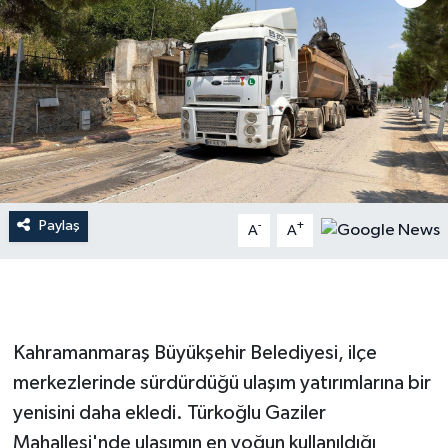
İLÇE HABERLERİ
KÜLTÜR-SANAT
KSÜ
DÜNYA
Paylaş
-
+
A
A
ROPORTAJ
MAGAZİN
KADIN-AİLE
Kahramanmaraş Büyükşehir Belediyesi, ilçe
merkezlerinde sürdürdüğü ulaşım yatırımlarına bir
YEREL YÖNETİM
yenisini daha ekledi. Türkoğlu Gaziler
Mahallesi'nde ulaşımın en yoğun kullanıldığı
MEDYA