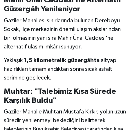
Mahir Ünal Caddesi'ne Alternatif
BİLİM TEKNOLOJİ
Güzergâh Yenileniyor
ASAYİŞ
Gaziler Mahallesi sınırlarında bulunan Dereboyu
Sokak, ilçe merkezinin önemli ulaşım akslarından
SEÇİM 2015
biri olmasının yanı sıra Mahir Ünal Caddesi'ne
alternatif ulaşım imkânı sunuyor.
ÇEVRE
Yaklaşık
1,5 kilometrelik güzergâhta
altyapı
BİLİM VE TEKNOLOJİ
hazırlıkları tamamlandıktan sonra sıcak asfalt
serimine geçilecek.
YARIŞMALAR
Muhtar: "Talebimiz Kısa Sürede
TANITIM
Karşılık Buldu"
HABERDE İNSAN
Gaziler Mahalle Muhtarı Mustafa Kırkır, yolun uzun
süredir yenilenmeyi beklediğini belirterek
taleplerinin Büyükşehir Belediyesi tarafından kısa