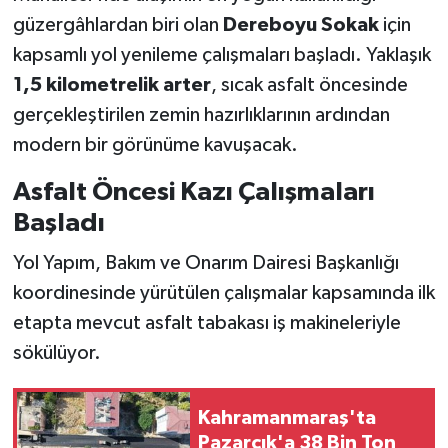
güzergâhlardan biri olan
Dereboyu Sokak
için
SEÇİM 2011
kapsamlı yol yenileme çalışmaları başladı. Yaklaşık
1,5 kilometrelik arter
, sıcak asfalt öncesinde
ÜÇÜNCÜ SAYFA
gerçekleştirilen zemin hazırlıklarının ardından
modern bir görünüme kavuşacak.
BİLİMNET
Asfalt Öncesi Kazı Çalışmaları
Yemek
Başladı
SİVİL TOPLUM
Yol Yapım, Bakım ve Onarım Dairesi Başkanlığı
koordinesinde yürütülen çalışmalar kapsamında ilk
SEÇİM 2014
etapta mevcut asfalt tabakası iş makineleriyle
sökülüyor.
KİM KİMDİR
ÇEK GÖNDER
Kahramanmaraş'ta
Pazarcık'a 38 Bin Ton