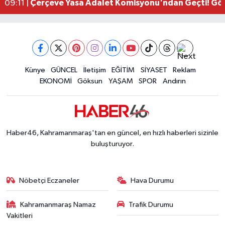
Çerçeve Yasa Adalet Komisyonu'ndan Geçti! Gö
09:11 |
Kahramanmaraş'taki Okul Saldırısı TBMM Günde
09:04 |
Kahramanmaraş'ta Uluslararası Bisiklet Heyecan
22:09 |
Kahramanmaraş'ta Pusula Maraş Eğitim Merkezi
20:14 |
Kahramanmaraş'ta Tarım İçin Su Seferberliği Ba
20:05 |
Kahramanmaraş'ta 5 Kilometrelik Yolda Sıcak As
Künye
GÜNCEL
İletişim
EĞİTİM
SİYASET
Reklam
20:02 |
EKONOMİ
Göksun
YAŞAM
SPOR
Andırın
Haber46, Kahramanmaraş'tan en güncel, en hızlı haberleri sizinle
buluşturuyor.
Nöbetçi Eczaneler
Hava Durumu
Kahramanmaraş Namaz
Trafik Durumu
Vakitleri