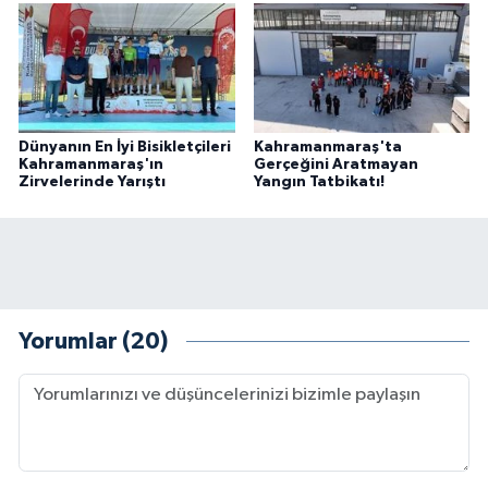
Dünyanın En İyi Bisikletçileri
Kahramanmaraş'ta
Kahramanmaraş'ın
Gerçeğini Aratmayan
Zirvelerinde Yarıştı
Yangın Tatbikatı!
Yorumlar (20)