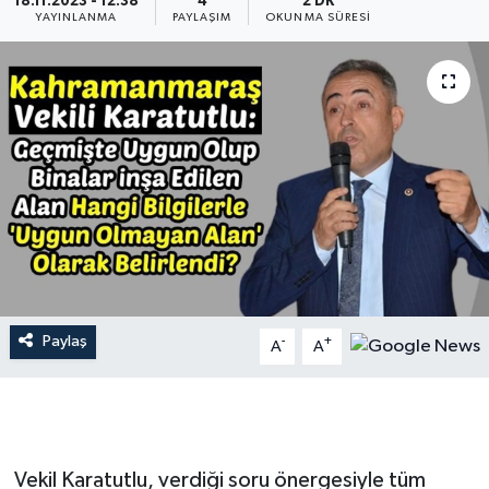
18.11.2023 - 12:38
4
2 DK
YAYINLANMA
PAYLAŞIM
OKUNMA SÜRESI
İLÇE HABERLERİ
KÜLTÜR-SANAT
KSÜ
DÜNYA
ROPORTAJ
MAGAZİN
Paylaş
-
+
A
A
KADIN-AİLE
YEREL YÖNETİM
Vekil Karatutlu, verdiği soru önergesiyle tüm
MEDYA