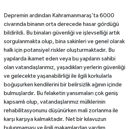
KİTAP
Depremin ardından Kahramanmaraş'ta 6000
HEDEF2020
civarında binanın orta derecede hasar gördüğü
OTOMOBİL
bildirildi. Bu binaları güvenliği ve işlevselliği artık
sorgulanmakta olup, bina sakinleri ve genel olarak
MİZAH
halk için potansiyel riskler oluşturmaktadır. Bu
yapılarda ikamet eden veya bu yapıların sahibi
TARİH
olan vatandaşlarımız, yaşadıkları yerlerin güvenliği
Genel
ve gelecekte yaşanabilirliği ile ilgili korkularla
boğuşurken kendilerini bir belirsizlik ağının içinde
Politika
bulmuşlardır. Bu felaketin yansımaları çok geniş
kapsamlı olup, vatandaşlarımız mülklerinin
YEREL
rehabilitasyonunu düşünürken mali zorlanma ile
karşı karşıya kalmaktadır. Net bir kılavuzun
BÖLGEDEN
bulunmaması ve ilgili makamlardan yardım