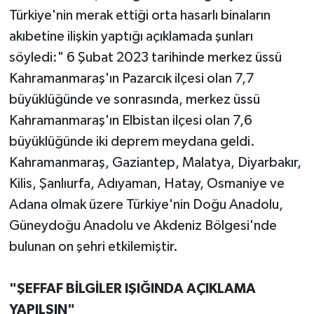
Türkiye'nin merak ettiği orta hasarlı binaların
SEÇİM 2011
akıbetine ilişkin yaptığı açıklamada şunları
söyledi:" 6 Şubat 2023 tarihinde merkez üssü
ÜÇÜNCÜ SAYFA
Kahramanmaraş'ın Pazarcık ilçesi olan 7,7
büyüklüğünde ve sonrasında, merkez üssü
BİLİMNET
Kahramanmaraş'ın Elbistan ilçesi olan 7,6
Yemek
büyüklüğünde iki deprem meydana geldi.
Kahramanmaraş, Gaziantep, Malatya, Diyarbakır,
SİVİL TOPLUM
Kilis, Şanlıurfa, Adıyaman, Hatay, Osmaniye ve
Adana olmak üzere Türkiye'nin Doğu Anadolu,
SEÇİM 2014
Güneydoğu Anadolu ve Akdeniz Bölgesi'nde
bulunan on şehri etkilemiştir.
KİM KİMDİR
ÇEK GÖNDER
"ŞEFFAF BİLGİLER IŞIĞINDA AÇIKLAMA
YAPILSIN"