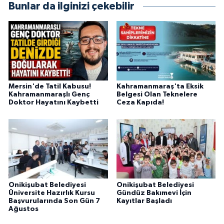
Bunlar da ilginizi çekebilir
Mersin'de Tatil Kabusu!
Kahramanmaraş'ta Eksik
Kahramanmaraşlı Genç
Belgesi Olan Teknelere
Doktor Hayatını Kaybetti
Ceza Kapıda!
Onikişubat Belediyesi
Onikişubat Belediyesi
Üniversite Hazırlık Kursu
Gündüz Bakımevi İçin
Başvurularında Son Gün 7
Kayıtlar Başladı
Ağustos