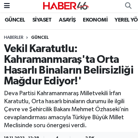
GÜNCEL
SİYASET
ASAYİŞ
EKONOMİ
YEREL Y
GÜNCEL
Nöbetçi Eczaneler
HABERLER
GÜNCEL
SİYASET
Hava Durumu
Vekil Karatutlu:
EKONOMİ
Kahramanmaraş Namaz Vakitleri
Kahramanmaraş'ta Orta
Hasarlı Binaların Belirsizliği
SPOR
Trafik Durumu
Mağdur Ediyor!'
YAŞAM
Süper Lig Puan Durumu ve Fikstür
Deva Partisi Kahramanmaraş Milletvekili İrfan
Karatutlu, Orta hasarlı binaların durumu ile ilgili
TEKNOLOJİ
Tüm Manşetler
Çevre ve Şehircilik Bakanı Mehmet Özhaseki’nin
cevaplandırması amacıyla Türkiye Büyük Millet
SAĞLIK
Son Dakika Haberleri
Meclisinde soru önergesi verdi.
EĞİTİM
Haber Arşivi