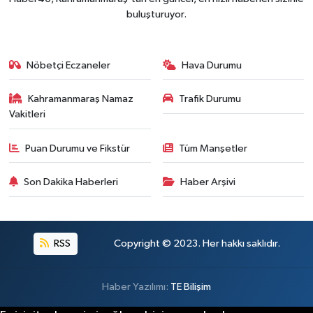
Kahramanmaraş'ın Tarihi Mirası İçin Ankara'da Kr
22:09 |
buluşturuyor.
Kahramanmaraş'ta Gazneliler Caddesi Yeni Yüzü
21:56 |
Kahramanmaraş'ta Acı Son! Kayıp Yaşlı Adam Be
21:05 |
Nöbetçi Eczaneler
Hava Durumu
Kahramanmaraş Namaz
Trafik Durumu
Vakitleri
Puan Durumu ve Fikstür
Tüm Manşetler
Son Dakika Haberleri
Haber Arşivi
RSS
Copyright © 2023. Her hakkı saklıdır.
Haber Yazılımı:
TE Bilişim