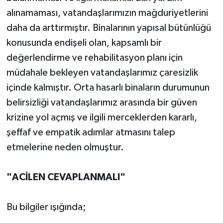
BİLİM TEKNOLOJİ
alınamaması, vatandaşlarımızın mağduriyetlerini
daha da arttırmıştır. Binalarının yapısal bütünlüğü
ASAYİŞ
konusunda endişeli olan, kapsamlı bir
değerlendirme ve rehabilitasyon planı için
SEÇİM 2015
müdahale bekleyen vatandaşlarımız çaresizlik
ÇEVRE
içinde kalmıştır. Orta hasarlı binaların durumunun
belirsizliği vatandaşlarımız arasında bir güven
BİLİM VE TEKNOLOJİ
krizine yol açmış ve ilgili merceklerden kararlı,
şeffaf ve empatik adımlar atmasını talep
YARIŞMALAR
etmelerine neden olmuştur.
TANITIM
"ACİLEN CEVAPLANMALI"
HABERDE İNSAN
Bu bilgiler ışığında;