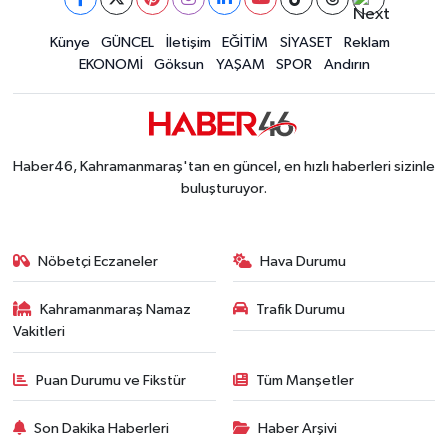
İLÇE HABERLERİ
Künye
GÜNCEL
İletişim
EĞİTİM
SİYASET
Reklam
EKONOMİ
Göksun
YAŞAM
SPOR
Andırın
KÜLTÜR-SANAT
KSÜ
Haber46, Kahramanmaraş'tan en güncel, en hızlı haberleri sizinle
DÜNYA
buluşturuyor.
ROPORTAJ
Nöbetçi Eczaneler
Hava Durumu
MAGAZİN
Kahramanmaraş Namaz
Trafik Durumu
Vakitleri
KADIN-AİLE
Puan Durumu ve Fikstür
Tüm Manşetler
YEREL YÖNETİM
Son Dakika Haberleri
Haber Arşivi
MEDYA