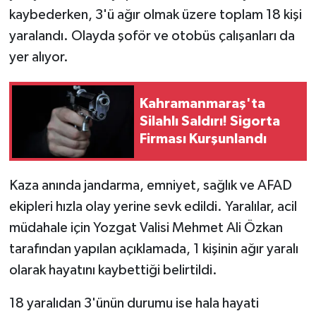
kaybederken, 3'ü ağır olmak üzere toplam 18 kişi
SEÇİM 2011
yaralandı. Olayda şoför ve otobüs çalışanları da
yer alıyor.
ÜÇÜNCÜ SAYFA
Kahramanmaraş'ta
BİLİMNET
Silahlı Saldırı! Sigorta
Firması Kurşunlandı
Yemek
SİVİL TOPLUM
Kaza anında jandarma, emniyet, sağlık ve AFAD
ekipleri hızla olay yerine sevk edildi. Yaralılar, acil
SEÇİM 2014
müdahale için Yozgat Valisi Mehmet Ali Özkan
tarafından yapılan açıklamada, 1 kişinin ağır yaralı
KİM KİMDİR
olarak hayatını kaybettiği belirtildi.
ÇEK GÖNDER
18 yaralıdan 3'ünün durumu ise hala hayati