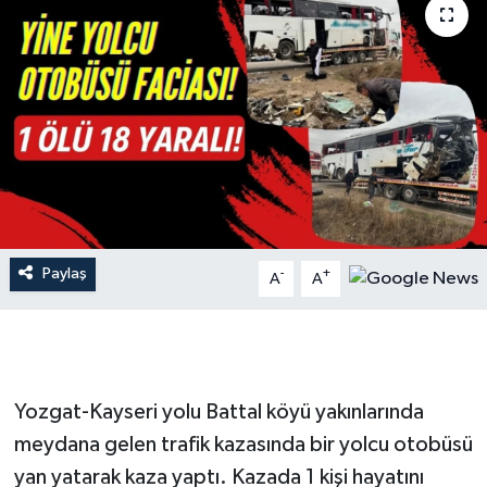
İLÇE HABERLERİ
KÜLTÜR-SANAT
KSÜ
DÜNYA
ROPORTAJ
Paylaş
-
+
A
A
MAGAZİN
KADIN-AİLE
Yozgat-Kayseri yolu Battal köyü yakınlarında
YEREL YÖNETİM
meydana gelen trafik kazasında bir yolcu otobüsü
yan yatarak kaza yaptı. Kazada 1 kişi hayatını
MEDYA