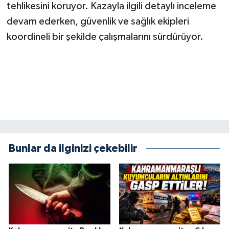
KİTAP
tehlikesini koruyor. Kazayla ilgili detaylı inceleme
devam ederken, güvenlik ve sağlık ekipleri
HEDEF2020
koordineli bir şekilde çalışmalarını sürdürüyor.
OTOMOBİL
MİZAH
TARİH
Genel
Bunlar da ilginizi çekebilir
Politika
YEREL
BÖLGEDEN