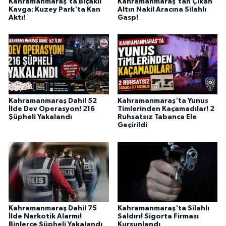
Kahramanmaraş'ta Bıçaklı
Kahramanmaraş'tan Çıkan
BİLİM TEKNOLOJİ
Kavga: Kuzey Park'ta Kan
Altın Nakil Aracına Silahlı
Aktı!
Gasp!
ASAYİŞ
SEÇİM 2015
ÇEVRE
Kahramanmaraş Dahil 52
Kahramanmaraş'ta Yunus
İlde Dev Operasyon! 216
Timlerinden Kaçamadılar! 2
BİLİM VE TEKNOLOJİ
Şüpheli Yakalandı
Ruhsatsız Tabanca Ele
Geçirildi
YARIŞMALAR
TANITIM
HABERDE İNSAN
Kahramanmaraş Dahil 75
Kahramanmaraş'ta Silahlı
İlde Narkotik Alarmı!
Saldırı! Sigorta Firması
Binlerce Şüpheli Yakalandı
Kurşunlandı