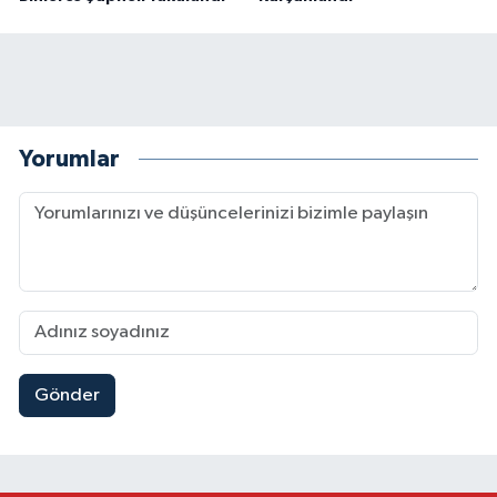
Yorumlar
Gönder
Kahramanmaraş'ta Fabrika Alevlere Teslim Oldu!
11:45 |
Kahramanmaraş'ın Tarihi Mirası İçin Ankara'da Kr
22:09 |
Kahramanmaraş'ta Gazneliler Caddesi Yeni Yüzü
21:56 |
Kahramanmaraş'ta Acı Son! Kayıp Yaşlı Adam Be
21:05 |