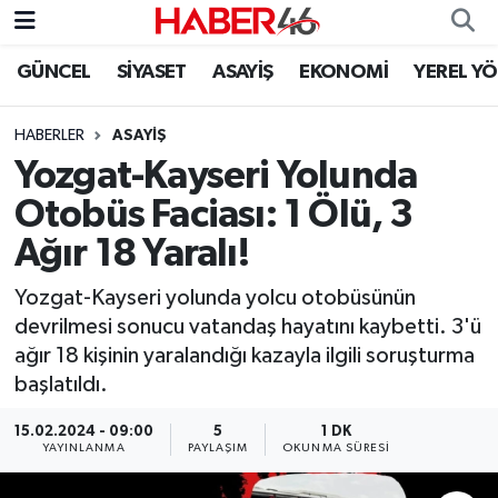
GÜNCEL
SİYASET
ASAYİŞ
EKONOMİ
YEREL Y
GÜNCEL
Nöbetçi Eczaneler
HABERLER
ASAYİŞ
SİYASET
Hava Durumu
Yozgat-Kayseri Yolunda
EKONOMİ
Kahramanmaraş Namaz Vakitleri
Otobüs Faciası: 1 Ölü, 3
Ağır 18 Yaralı!
SPOR
Trafik Durumu
Yozgat-Kayseri yolunda yolcu otobüsünün
YAŞAM
Süper Lig Puan Durumu ve Fikstür
devrilmesi sonucu vatandaş hayatını kaybetti. 3'ü
ağır 18 kişinin yaralandığı kazayla ilgili soruşturma
TEKNOLOJİ
Tüm Manşetler
başlatıldı.
SAĞLIK
Son Dakika Haberleri
15.02.2024 - 09:00
5
1 DK
YAYINLANMA
PAYLAŞIM
OKUNMA SÜRESI
EĞİTİM
Haber Arşivi