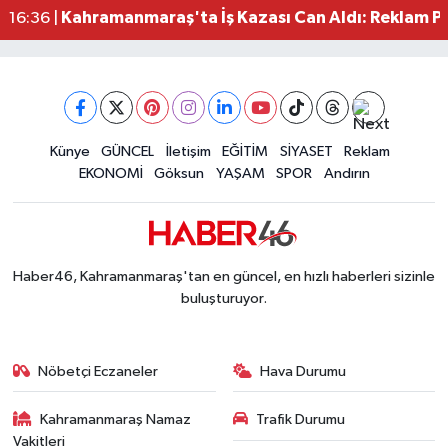
Kahramanmaraş'ta İş Kazası Can Aldı: Reklam P
16:36 |
Kahramanmaraş'ta Alternatif Rock Gecesi: Madr
12:44 |
Narkotikten Peş Peşe Operasyon! Kahramanmara
12:28 |
Dedublüman KAFUM'u Salladı! Kahramanmaraş
12:20 |
Kahramanmaraşlı Şehit Aileleri Cumhurbaşkanı E
12:08 |
Kahramanmaraş Ticaret ve Sanayi Odası Yeni Bin
Künye
GÜNCEL
İletişim
EĞİTİM
SİYASET
Reklam
12:01 |
EKONOMİ
Göksun
YAŞAM
SPOR
Andırın
Haber46, Kahramanmaraş'tan en güncel, en hızlı haberleri sizinle
buluşturuyor.
Nöbetçi Eczaneler
Hava Durumu
Kahramanmaraş Namaz
Trafik Durumu
Vakitleri