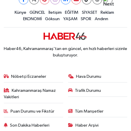
Kahramanmaraş'ta Madrigal Coşkusu! Fuar Ala
12:09 |
İLÇE HABERLERİ
Künye
GÜNCEL
İletişim
EĞİTİM
SİYASET
Reklam
Kahramanmaraş'ta Said Bey Sitesi Davasında 3
12:06 |
EKONOMİ
Göksun
YAŞAM
SPOR
Andırın
KÜLTÜR-SANAT
KSÜ
Haber46, Kahramanmaraş'tan en güncel, en hızlı haberleri sizinle
DÜNYA
buluşturuyor.
ROPORTAJ
Nöbetçi Eczaneler
Hava Durumu
MAGAZİN
Kahramanmaraş Namaz
Trafik Durumu
Vakitleri
KADIN-AİLE
Puan Durumu ve Fikstür
Tüm Manşetler
YEREL YÖNETİM
Son Dakika Haberleri
Haber Arşivi
MEDYA