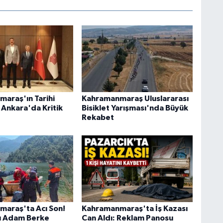
araş'ın Tarihi
Kahramanmaraş Uluslararası
n Ankara'da Kritik
Bisiklet Yarışması'nda Büyük
Rekabet
araş'ta Acı Son!
Kahramanmaraş'ta İş Kazası
lı Adam Berke
Can Aldı: Reklam Panosu