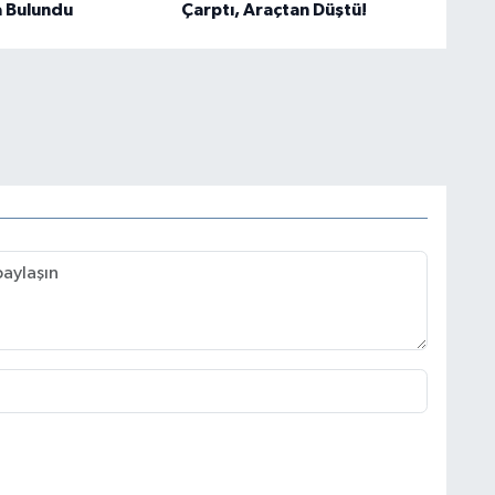
a Bulundu
Çarptı, Araçtan Düştü!