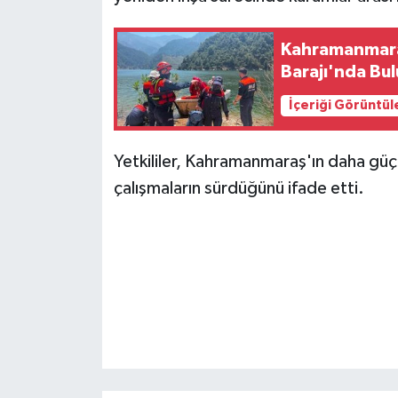
BİLİM TEKNOLOJİ
Kahramanmaraş
ASAYİŞ
Barajı'nda Bu
SEÇİM 2015
İçeriği Görüntül
ÇEVRE
Yetkililer, Kahramanmaraş'ın daha güçlü
çalışmaların sürdüğünü ifade etti.
BİLİM VE TEKNOLOJİ
YARIŞMALAR
TANITIM
HABERDE İNSAN