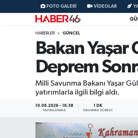
FOTO GALERI
VIDEOLAR
Y
GÜ
GÜNCEL
Nöbetçi Eczaneler
HABERLER
GÜNCEL
SİYASET
Hava Durumu
Bakan Yaşar 
EKONOMİ
Kahramanmaraş Namaz Vakitleri
Deprem Sonra
SPOR
Trafik Durumu
Milli Savunma Bakanı Yaşar Gü
YAŞAM
Süper Lig Puan Durumu ve Fikstür
yatırımlarla ilgili bilgi aldı.
TEKNOLOJİ
Tüm Manşetler
10.06.2026 - 16:38
1 DK
YAYINLANMA
OKUNMA SÜRESI
SAĞLIK
Son Dakika Haberleri
EĞİTİM
Haber Arşivi