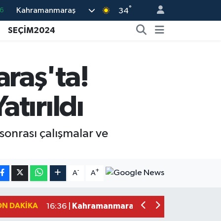
6
°
Kahramanmaraş
34
6
SEÇİM2024
.1
1
raş'ta!
9
0
tırıldı
onrası çalışmalar ve
Kahramanmaraş'ta Fabrika Alevlere Te
11:45 |
Kahramanmaraş'ın Tarihi Mirası İçin A
22:09 |
-
+
A
A
Kahramanmaraş'ta Gazneliler Caddesi
21:56 |
Kahramanmaraş'ta Acı Son! Kayıp Yaş
21:05 |
ON DAKIKA
Kahramanmaraş'ta İş Kazası Can Aldı
16:36 |
Kahramanmaraş'ta Alternatif Rock Ge
12:44 |