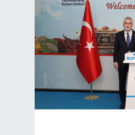
İLÇE HABERLERİ
KÜLTÜR-SANAT
KSÜ
DÜNYA
ROPORTAJ
MAGAZİN
KADIN-AİLE
YEREL YÖNETİM
MEDYA