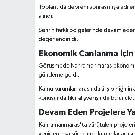
KİTAP
Toplantıda deprem sonrası inşa edilen ka
alındı.
HEDEF2020
Şehrin farklı bölgelerinde devam ede
OTOMOBİL
değerlendirildi.
MİZAH
Ekonomik Canlanma İçin 
TARİH
Görüşmede Kahramanmaraş ekonomisini
gündeme geldi.
Genel
Kamu kurumları arasındaki iş birliğinin a
Politika
konusunda fikir alışverişinde bulunuld
YEREL
Devam Eden Projelere Ya
Kahramanmaraş'ta yürütülen projelerin 
BÖLGEDEN
yeniden inşa sürecinde kurumlar aras