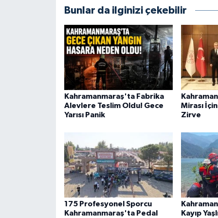
Bunlar da ilginizi çekebilir
Kahramanmaraş'ta Fabrika
Kahramanm
Alevlere Teslim Oldu! Gece
Mirası İçi
Yarısı Panik
Zirve
175 Profesyonel Sporcu
Kahramanm
Kahramanmaraş'ta Pedal
Kayıp Yaş