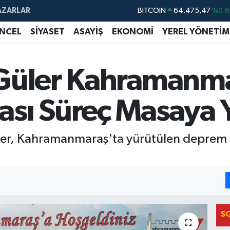
BITCOIN
64.475,47
%0.6
AZARLAR
DOLAR
47,5986
%0.0
NCEL
SİYASET
ASAYİŞ
EKONOMİ
YEREL YÖNETİM
EURO
55,0700
%0
STERLİN
64,2438
%0.2
Güler Kahramanma
GRAM ALTIN
6518.23
%0.3
BİST100
13.703
%
sı Süreç Masaya Ya
ler, Kahramanmaraş'ta yürütülen deprem s
S