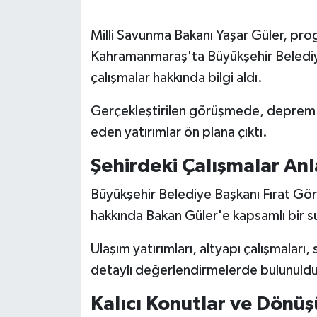
SEÇİM 2011
Milli Savunma Bakanı Yaşar Güler, pro
Kahramanmaraş'ta Büyükşehir Belediye
ÜÇÜNCÜ SAYFA
çalışmalar hakkında bilgi aldı.
BİLİMNET
Gerçekleştirilen görüşmede, deprem 
eden yatırımlar ön plana çıktı.
Yemek
Şehirdeki Çalışmalar Anl
SİVİL TOPLUM
Büyükşehir Belediye Başkanı Fırat Gö
SEÇİM 2014
hakkında Bakan Güler'e kapsamlı bir 
Ulaşım yatırımları, altyapı çalışmaları,
KİM KİMDİR
detaylı değerlendirmelerde bulunuldu
ÇEK GÖNDER
Kalıcı Konutlar ve Dön