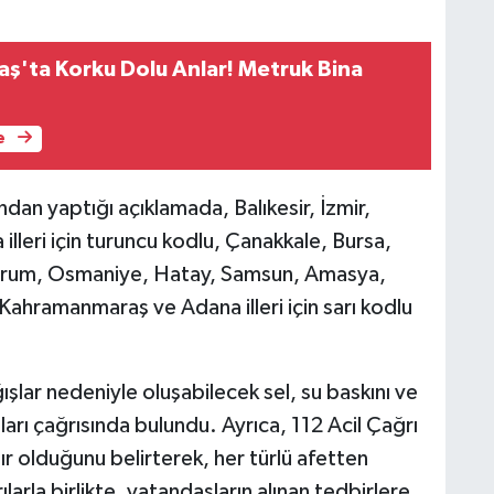
'ta Korku Dolu Anlar! Metruk Bina
e
an yaptığı açıklamada, Balıkesir, İzmir,
illeri için turuncu kodlu, Çanakkale, Bursa,
orum, Osmaniye, Hatay, Samsun, Amasya,
Kahramanmaraş ve Adana illeri için sarı kodlu
ışlar nedeniyle oluşabilecek sel, su baskını ve
aları çağrısında bulundu. Ayrıca, 112 Acil Çağrı
r olduğunu belirterek, her türlü afetten
arla birlikte, vatandaşların alınan tedbirlere