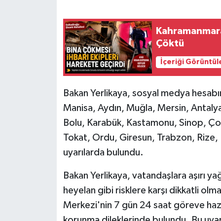
SEÇİM 2011
Kahramanmaraş
Çöktü
ÜÇÜNCÜ SAYFA
İçeriği Görüntül
BİLİMNET
Bakan Yerlikaya, sosyal medya hesabınd
Yemek
Manisa, Aydın, Muğla, Mersin, Antalya 
Bolu, Karabük, Kastamonu, Sinop, Ç
SİVİL TOPLUM
Tokat, Ordu, Giresun, Trabzon, Rize, 
SEÇİM 2014
uyarılarda bulundu.
KİM KİMDİR
Bakan Yerlikaya, vatandaşlara aşırı yağ
heyelan gibi risklere karşı dikkatli olm
ÇEK GÖNDER
Merkezi'nin 7 gün 24 saat göreve hazı
korunma dileklerinde bulundu. Bu uyarıl