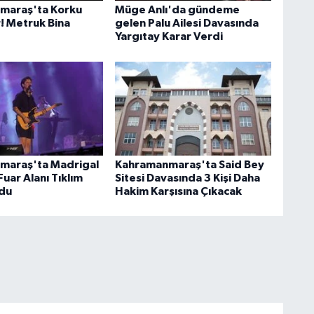
maraş'ta Korku
Müge Anlı'da gündeme
r! Metruk Bina
gelen Palu Ailesi Davasında
Yargıtay Karar Verdi
maraş'ta Madrigal
Kahramanmaraş'ta Said Bey
uar Alanı Tıklım
Sitesi Davasında 3 Kişi Daha
ldu
Hakim Karşısına Çıkacak