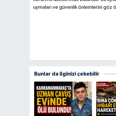
KİTAP
uymaları ve güvenlik önlemlerini göz
HEDEF2020
OTOMOBİL
MİZAH
TARİH
Genel
Bunlar da ilginizi çekebilir
Politika
YEREL
BÖLGEDEN