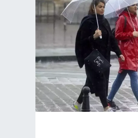
İLÇE HABERLERİ
KÜLTÜR-SANAT
KSÜ
DÜNYA
ROPORTAJ
MAGAZİN
KADIN-AİLE
YEREL YÖNETİM
MEDYA