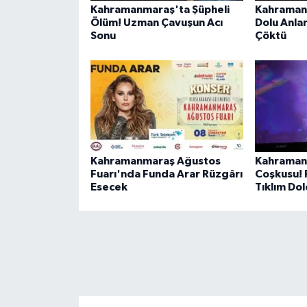
Kahramanmaraş'ta Şüpheli
Kahraman
BİLİM TEKNOLOJİ
Ölüm! Uzman Çavuşun Acı
Dolu Anla
Sonu
Çöktü
ASAYİŞ
SEÇİM 2015
ÇEVRE
BİLİM VE TEKNOLOJİ
Kahramanmaraş Ağustos
Kahraman
Fuarı'nda Funda Arar Rüzgârı
Coşkusu! F
YARIŞMALAR
Esecek
Tıklım Do
TANITIM
HABERDE İNSAN