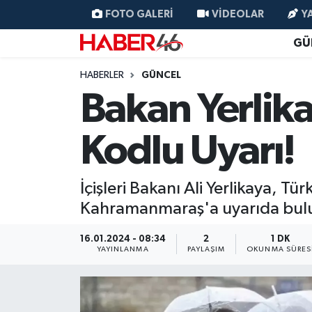
FOTO GALERI
VIDEOLAR
Y
GÜ
GÜNCEL
Nöbetçi Eczaneler
HABERLER
GÜNCEL
SİYASET
Hava Durumu
Bakan Yerlik
EKONOMİ
Kahramanmaraş Namaz Vakitleri
Kodlu Uyarı!
SPOR
Trafik Durumu
İçişleri Bakanı Ali Yerlikaya, Tür
YAŞAM
Süper Lig Puan Durumu ve Fikstür
Kahramanmaraş'a uyarıda bul
TEKNOLOJİ
Tüm Manşetler
16.01.2024 - 08:34
2
1 DK
YAYINLANMA
PAYLAŞIM
OKUNMA SÜRES
SAĞLIK
Son Dakika Haberleri
EĞİTİM
Haber Arşivi