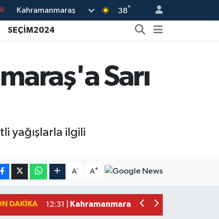
°
Kahramanmaraş
76
38
17
SEÇİM2024
01
02
maraş'a Sarı
12
4
 yağışlarla ilgili
Kahramanmaraş'ta Şüpheli Ölüm! Uz
15:22 |
Kahramanmaraş'ta Korku Dolu Anlar!
15:10 |
-
+
A
A
Müge Anlı'da gündeme gelen Palu Aile
12:48 |
Tayland'daki Okul Saldırısı Kahraman
12:39 |
ON DAKIKA
Kahramanmaraş'taki Okul Saldırısı Sonr
12:31 |
Kahramanmaraş Ağustos Fuarı'nda Fu
12:31 |