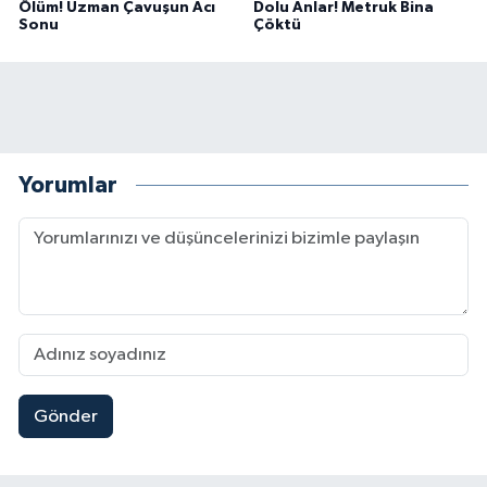
Ölüm! Uzman Çavuşun Acı
Dolu Anlar! Metruk Bina
Sonu
Çöktü
Yorumlar
Gönder
Kahramanmaraş'ta Uluslararası Bisiklet Heyecan
22:09 |
Kahramanmaraş'ta Pusula Maraş Eğitim Merkezi
20:14 |
Kahramanmaraş'ta Tarım İçin Su Seferberliği Ba
20:05 |