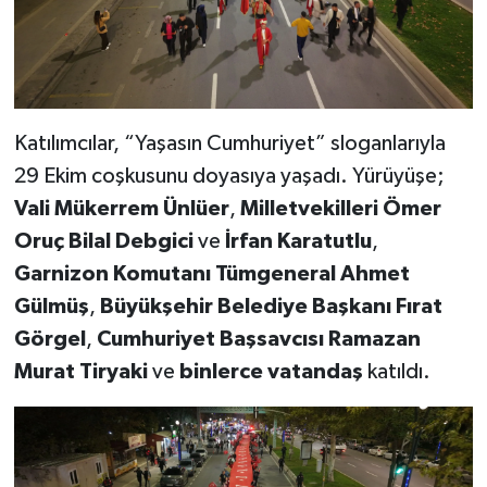
KİTAP
HEDEF2020
OTOMOBİL
Katılımcılar, “Yaşasın Cumhuriyet” sloganlarıyla
MİZAH
29 Ekim coşkusunu doyasıya yaşadı. Yürüyüşe;
Vali Mükerrem Ünlüer
,
Milletvekilleri Ömer
TARİH
Oruç Bilal Debgici
ve
İrfan Karatutlu
,
Garnizon Komutanı Tümgeneral Ahmet
Genel
Gülmüş
,
Büyükşehir Belediye Başkanı Fırat
Görgel
,
Cumhuriyet Başsavcısı Ramazan
Politika
Murat Tiryaki
ve
binlerce vatandaş
katıldı.
YEREL
BÖLGEDEN