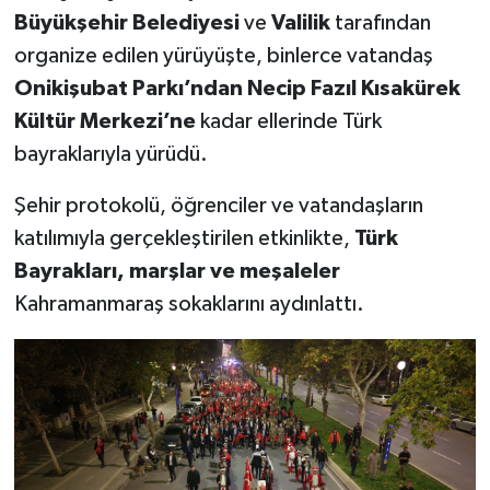
Büyükşehir Belediyesi
ve
Valilik
tarafından
SEÇİM 2011
organize edilen yürüyüşte, binlerce vatandaş
Onikişubat Parkı’ndan Necip Fazıl Kısakürek
ÜÇÜNCÜ SAYFA
Kültür Merkezi’ne
kadar ellerinde Türk
bayraklarıyla yürüdü.
BİLİMNET
Şehir protokolü, öğrenciler ve vatandaşların
Yemek
katılımıyla gerçekleştirilen etkinlikte,
Türk
Bayrakları, marşlar ve meşaleler
SİVİL TOPLUM
Kahramanmaraş sokaklarını aydınlattı.
SEÇİM 2014
KİM KİMDİR
ÇEK GÖNDER