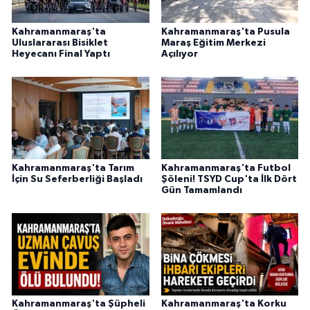
Kahramanmaraş'ta
Kahramanmaraş'ta Pusula
Uluslararası Bisiklet
Maraş Eğitim Merkezi
Heyecanı Final Yaptı
Açılıyor
Kahramanmaraş'ta Tarım
Kahramanmaraş'ta Futbol
İçin Su Seferberliği Başladı
Şöleni! TSYD Cup'ta İlk Dört
Gün Tamamlandı
Kahramanmaraş'ta Şüpheli
Kahramanmaraş'ta Korku