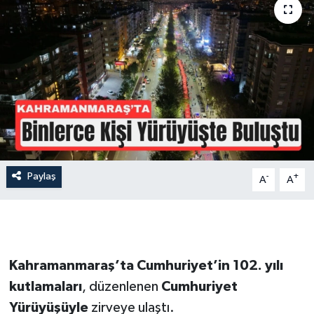
İLÇE HABERLERİ
KÜLTÜR-SANAT
KSÜ
DÜNYA
ROPORTAJ
Paylaş
-
+
A
A
MAGAZİN
KADIN-AİLE
Kahramanmaraş’ta Cumhuriyet’in 102. yılı
YEREL YÖNETİM
kutlamaları
, düzenlenen
Cumhuriyet
Yürüyüşüyle
zirveye ulaştı.
MEDYA