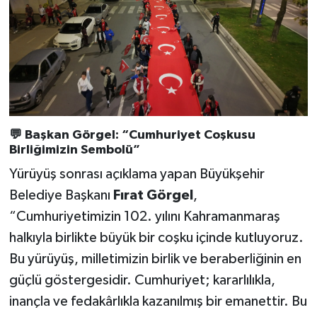
BİLİM TEKNOLOJİ
ASAYİŞ
SEÇİM 2015
ÇEVRE
💬
Başkan Görgel: “Cumhuriyet Coşkusu
Birliğimizin Sembolü”
BİLİM VE TEKNOLOJİ
Yürüyüş sonrası açıklama yapan Büyükşehir
YARIŞMALAR
Belediye Başkanı
Fırat Görgel
,
“Cumhuriyetimizin 102. yılını Kahramanmaraş
TANITIM
halkıyla birlikte büyük bir coşku içinde kutluyoruz.
Bu yürüyüş, milletimizin birlik ve beraberliğinin en
HABERDE İNSAN
güçlü göstergesidir. Cumhuriyet; kararlılıkla,
inançla ve fedakârlıkla kazanılmış bir emanettir. Bu