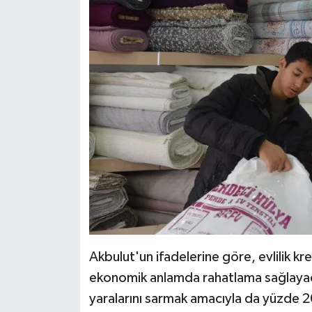
KİTAP
HEDEF2020
OTOMOBİL
MİZAH
TARİH
Genel
Politika
YEREL
Akbulut'un ifadelerine göre, evlilik kre
ekonomik anlamda rahatlama sağlayaca
BÖLGEDEN
yaralarını sarmak amacıyla da yüzde