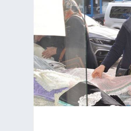
İLÇE HABERLERİ
KÜLTÜR-SANAT
KSÜ
DÜNYA
ROPORTAJ
MAGAZİN
KADIN-AİLE
YEREL YÖNETİM
MEDYA