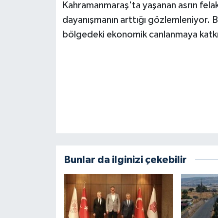
Kahramanmaraş'ta yaşanan asrın felak
BİLİM TEKNOLOJİ
dayanışmanın arttığı gözlemleniyor. Bu
ASAYİŞ
bölgedeki ekonomik canlanmaya katkı 
SEÇİM 2015
ÇEVRE
BİLİM VE TEKNOLOJİ
YARIŞMALAR
TANITIM
Bunlar da ilginizi çekebilir
HABERDE İNSAN