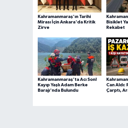
Kahramanmaraş'ın Tarihi
Kahramanm
Mirası İçin Ankara'da Kritik
Bisiklet 
Zirve
Rekabet
Kahramanmaraş'ta Acı Son!
Kahramanm
Kayıp Yaşlı Adam Berke
Can Aldı:
Barajı'nda Bulundu
Çarptı, A