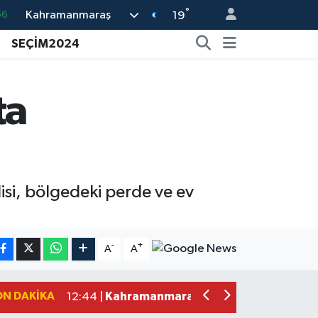
°
Kahramanmaraş
19
05
SEÇİM2024
18
22
ta
54
11
si, bölgedeki perde ve ev
Kahramanmaraş'ın Tarihi Mirası İçin A
22:09 |
Kahramanmaraş'ta Gazneliler Caddesi
21:56 |
-
+
A
A
Kahramanmaraş'ta Acı Son! Kayıp Yaş
21:05 |
Kahramanmaraş'ta İş Kazası Can Aldı
16:36 |
ON DAKIKA
Kahramanmaraş'ta Alternatif Rock Ge
12:44 |
Narkotikten Peş Peşe Operasyon! Ka
12:28 |