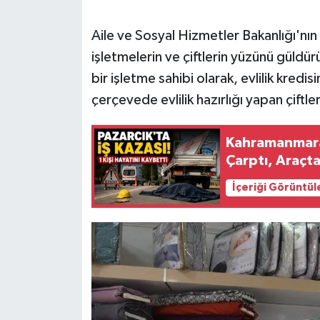
SEÇİM 2011
Aile ve Sosyal Hizmetler Bakanlığı'nın b
işletmelerin ve çiftlerin yüzünü güld
ÜÇÜNCÜ SAYFA
bir işletme sahibi olarak, evlilik kredi
çerçevede evlilik hazırlığı yapan çiftl
BİLİMNET
Kahramanmaraş
Yemek
Çarptı, Araçt
SİVİL TOPLUM
İçeriği Görüntül
SEÇİM 2014
KİM KİMDİR
ÇEK GÖNDER