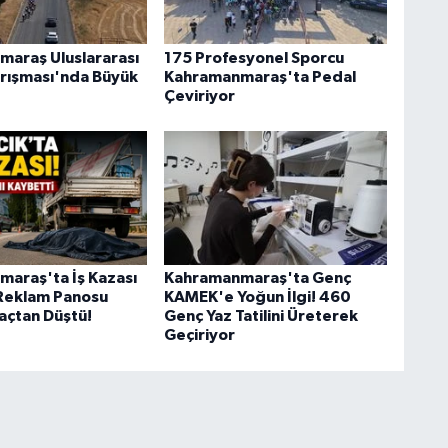
araş Uluslararası
175 Profesyonel Sporcu
Yarışması'nda Büyük
Kahramanmaraş'ta Pedal
Çeviriyor
araş'ta İş Kazası
Kahramanmaraş'ta Genç
 Reklam Panosu
KAMEK'e Yoğun İlgi! 460
raçtan Düştü!
Genç Yaz Tatilini Üreterek
Geçiriyor