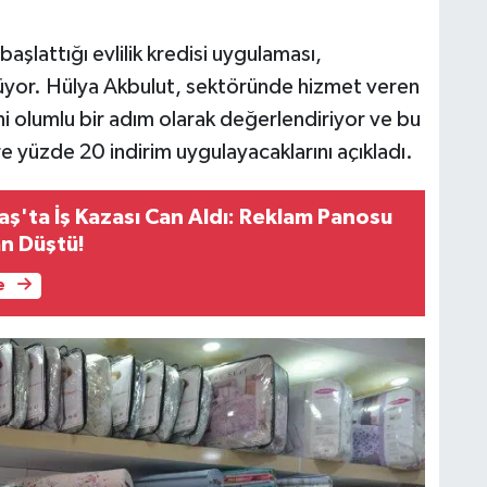
aşlattığı evlilik kredisi uygulaması,
ürüyor. Hülya Akbulut, sektöründe hizmet veren
sini olumlu bir adım olarak değerlendiriyor ve bu
ere yüzde 20 indirim uygulayacaklarını açıkladı.
'ta İş Kazası Can Aldı: Reklam Panosu
an Düştü!
e