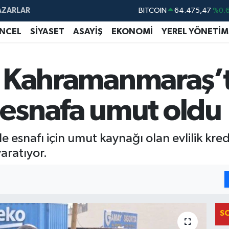
AZARLAR
DOLAR
47,5971
%0.
NCEL
SİYASET
ASAYİŞ
EKONOMİ
YEREL YÖNETİM
EURO
55,1336
%0.
STERLİN
64,2534
%0.
si Kahramanmaraş’
GRAM ALTIN
6527.85
%0.
BİST100
13.703
%
esnafa umut oldu
nafı için umut kaynağı olan evlilik kredi
yaratıyor.
S