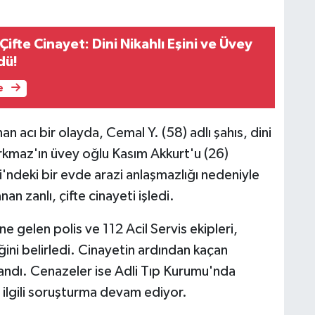
ifte Cinayet: Dini Nikahlı Eşini ve Üvey
dü!
e
 acı bir olayda, Cemal Y. (58) adlı şahıs, dini
rkmaz'ın üvey oğlu Kasım Akkurt'u (26)
'ndeki bir evde arazi anlaşmazlığı nedeniyle
nan zanlı, çifte cinayeti işledi.
ne gelen polis ve 112 Acil Servis ekipleri,
ini belirledi. Cinayetin ardından kaçan
alandı. Cenazeler ise Adli Tıp Kurumu'nda
a ilgili soruşturma devam ediyor.