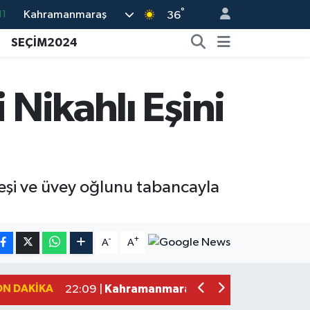
°
Kahramanmaraş
11
36
18
SEÇİM2024
32
38
 Nikahlı Eşini
03
14
ı eşi ve üvey oğlunu tabancayla
Kahramanmaraş'ta Zakkum Rüzgârı! K
12:28 |
Kahramanmaraş'ta Kasten Öldürme ve 
12:18 |
-
+
A
A
Çerçeve Yasa Adalet Komisyonu'ndan
09:11 |
Kahramanmaraş'taki Okul Saldırısı 
09:04 |
ON DAKIKA
Kahramanmaraş'ta Uluslararası Bisikl
22:09 |
Kahramanmaraş'ta Pusula Maraş Eğit
20:14 |