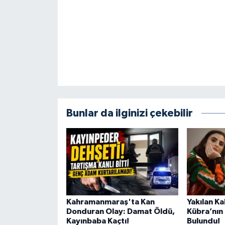
KİTAP
HEDEF2020
OTOMOBİL
MİZAH
TARİH
Bunlar da ilginizi çekebilir
Genel
Politika
YEREL
Kahramanmaraş'ta Kan
Yakılan K
BÖLGEDEN
Donduran Olay: Damat Öldü,
Kübra’nın 
Kayınbaba Kaçtı!
Bulundu!