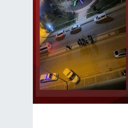
İLÇE HABERLERİ
KÜLTÜR-SANAT
KSÜ
DÜNYA
ROPORTAJ
MAGAZİN
KADIN-AİLE
YEREL YÖNETİM
MEDYA