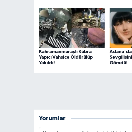
BİLİM TEKNOLOJİ
ASAYİŞ
SEÇİM 2015
ÇEVRE
Kahramanmaraşlı Kübra
Adana'da 
Yapıcı Vahşice Öldürülüp
Sevgilisi
Yakıldı!
Gömdü!
BİLİM VE TEKNOLOJİ
YARIŞMALAR
TANITIM
HABERDE İNSAN
Yorumlar