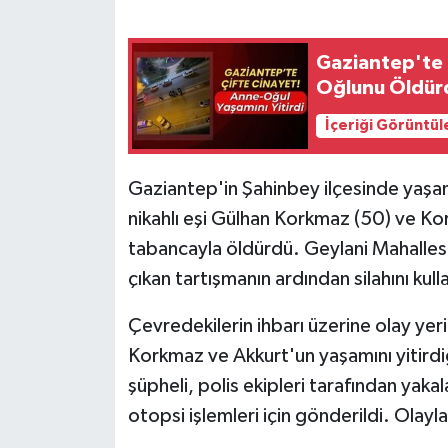
SEÇİM 2011
Gaziantep'te Ç
Oğlunu Öldür
ÜÇÜNCÜ SAYFA
İçeriği Görüntül
BİLİMNET
Gaziantep'in Şahinbey ilçesinde yaşanan
Yemek
nikahlı eşi Gülhan Korkmaz (50) ve Ko
tabancayla öldürdü. Geylani Mahallesi
SİVİL TOPLUM
çıkan tartışmanın ardından silahını kulla
SEÇİM 2014
Çevredekilerin ihbarı üzerine olay yeri
KİM KİMDİR
Korkmaz ve Akkurt'un yaşamını yitirdiğ
şüpheli, polis ekipleri tarafından yak
ÇEK GÖNDER
otopsi işlemleri için gönderildi. Olayl