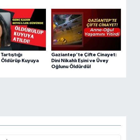
Tartıştığı
Gaziantep'te Çifte Cinayet:
ni Öldürüp Kuyuya
Dini Nikahlı Eşini ve Üvey
Oğlunu Öldürdü!