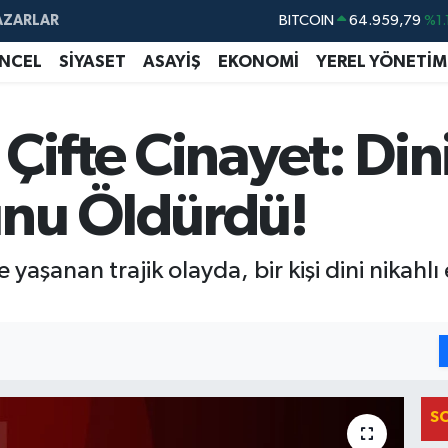
AZARLAR
BITCOIN
64.959,79
%1.
DOLAR
47,7436
%0.
NCEL
SİYASET
ASAYİŞ
EKONOMİ
YEREL YÖNETİM
EURO
55,2510
%0.
STERLİN
64,4811
%0.
Çifte Cinayet: Dini
GRAM ALTIN
6660.55
%0.
unu Öldürdü!
BİST100
13.779
%-
yaşanan trajik olayda, bir kişi dini nikahl
S