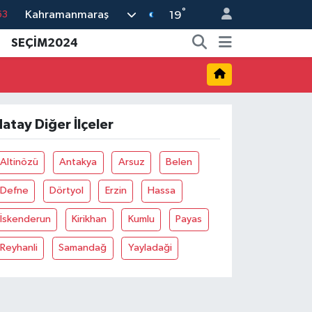
°
Kahramanmaraş
19
%0
SEÇİM2024
08
%0
45
70
atay Diğer İlçeler
Altinözü
Antakya
Arsuz
Belen
Defne
Dörtyol
Erzin
Hassa
İskenderun
Kirikhan
Kumlu
Payas
Reyhanli
Samandağ
Yayladaği