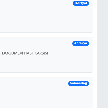
Dörtyol
Antakya
İ DOĞUMEVİ HAST.KARŞISI
Samandağ