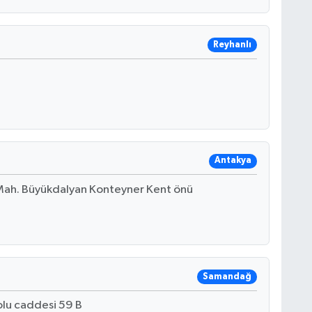
Reyhanlı
Antakya
 Mah. Büyükdalyan Konteyner Kent önü
Samandağ
lu caddesi 59 B