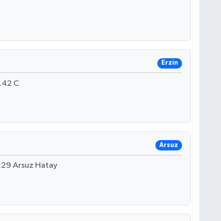
Erzin
.42 C
Arsuz
o:29 Arsuz Hatay