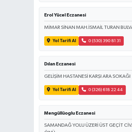
Erol Yücel Eczanesi
MİMAR SİNAN MAH.İSMAİL TURAN BULVA
Yol Tarifi Al
0 (530) 390 81 31
Dılan Eczanesi
GELİŞİM HASTANESİ KARŞI ARA SOKAĞI
Yol Tarifi Al
0 (326) 618 22 44
Mengüllüoglu Eczanesi
SAMANDAĞ YOLU ÜZERİ ÜST GEÇİT CİVA