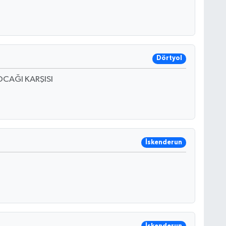
Dörtyol
CAĞI KARŞISI
İskenderun