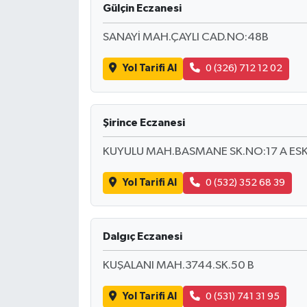
Gülçin Eczanesi
İLÇE HABERLERİ
SANAYİ MAH.ÇAYLI CAD.NO:48B
KÜLTÜR-SANAT
Yol Tarifi Al
0 (326) 712 12 02
KSÜ
Şirince Eczanesi
DÜNYA
KUYULU MAH.BASMANE SK.NO:17 A ESK
ROPORTAJ
Yol Tarifi Al
0 (532) 352 68 39
MAGAZİN
KADIN-AİLE
Dalgıç Eczanesi
KUŞALANI MAH.3744.SK.50 B
YEREL YÖNETİM
Yol Tarifi Al
0 (531) 741 31 95
MEDYA