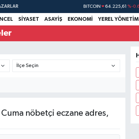
AZARLAR
DOLAR
47,6704
NCEL
SİYASET
ASAYİŞ
EKONOMİ
YEREL YÖNETİM
EURO
55,0406
%-0.
STERLİN
64,2143
ler
GRAM ALTIN
6510.40
%0.
BİST100
13.799
%
H
Cuma nöbetçi eczane adres,