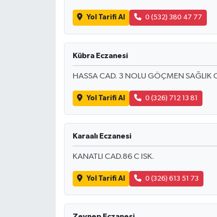
KİTAP
Yol Tarifi Al
0 (532) 380 47 77
HEDEF2020
OTOMOBİL
Kübra Eczanesi
HASSA CAD. 3 NOLU GÖÇMEN SAĞLIK O
MİZAH
Yol Tarifi Al
0 (326) 712 13 81
TARİH
Genel
Karaalı Eczanesi
Politika
KANATLI CAD.86 C ISK.
YEREL
Yol Tarifi Al
0 (326) 613 51 73
BÖLGEDEN
Zeynep Eczanesi