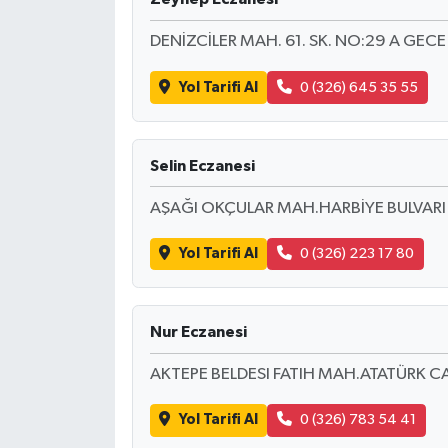
BİLİM TEKNOLOJİ
DENİZCİLER MAH. 61. SK. NO:29 A GEC
ASAYİŞ
Yol Tarifi Al
0 (326) 645 35 55
SEÇİM 2015
Selin Eczanesi
ÇEVRE
AŞAĞI OKÇULAR MAH.HARBİYE BULVARI 
BİLİM VE TEKNOLOJİ
Yol Tarifi Al
0 (326) 223 17 80
YARIŞMALAR
TANITIM
Nur Eczanesi
HABERDE İNSAN
AKTEPE BELDESI FATIH MAH.ATATÜRK CAD
Yol Tarifi Al
0 (326) 783 54 41