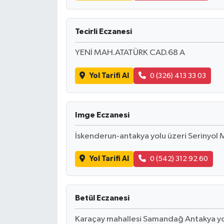
SEÇİM 2011
Tecirli Eczanesi
ÜÇÜNCÜ SAYFA
YENİ MAH.ATATÜRK CAD.68 A
BİLİMNET
Yol Tarifi Al
0 (326) 413 33 03
Yemek
Imge Eczanesi
SİVİL TOPLUM
İskenderun-antakya yolu üzeri Serinyol
SEÇİM 2014
Yol Tarifi Al
0 (542) 312 92 60
KİM KİMDİR
Betül Eczanesi
ÇEK GÖNDER
Karaçay mahallesi Samandağ Antakya yo