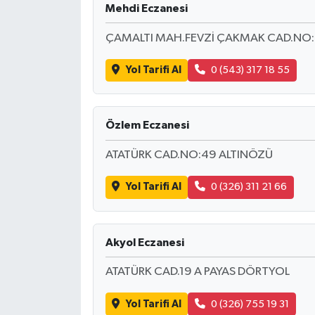
Mehdi Eczanesi
ÇAMALTI MAH.FEVZİ ÇAKMAK CAD.NO:
Yol Tarifi Al
0 (543) 317 18 55
Özlem Eczanesi
ATATÜRK CAD.NO:49 ALTINÖZÜ
Yol Tarifi Al
0 (326) 311 21 66
Akyol Eczanesi
ATATÜRK CAD.19 A PAYAS DÖRTYOL
Yol Tarifi Al
0 (326) 755 19 31