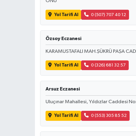
ÖNÜ
Yol Tarifi Al
0 (507) 707 40 12
Özsoy Eczanesi
KARAMUSTAFALI MAH.ŞÜKRÜ PAŞA CAD
Yol Tarifi Al
0 (326) 681 32 57
Arsuz Eczanesi
Uluçınar Mahallesi, Yıldızlar Caddesi N
Yol Tarifi Al
0 (553) 305 85 52