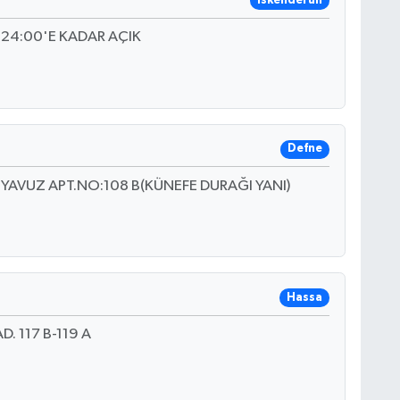
İskenderun
E 24:00'E KADAR AÇIK
Defne
YAVUZ APT.NO:108 B(KÜNEFE DURAĞI YANI)
Hassa
. 117 B-119 A