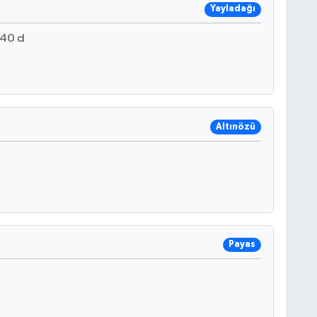
Yayladağı
40 d
Altınözü
Payas